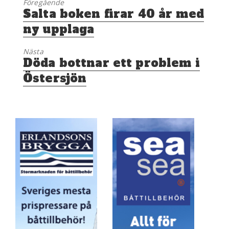
Föregående
Föregående
Salta boken firar 40 år med
inlägg:
ny upplaga
Nästa
Nästa
Döda bottnar ett problem i
inlägg:
Östersjön