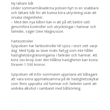
Ny lättare båt
Under sommarmånaderna polisen hyrt in en snabbare
och lättare båt för att kunna köra utryckning utan att
orsaka olägenheter.
– Med den nya båten kan vi att på ett bättre sätt
genomföra kontroller och utryckningar i hamnar och
farleder, säger Owe Magnusson.
Fartkontroller
Sjöpolisen har fartkontroller till sjöss i stort sett varje
dag. Med hjälp av laser mäts fartyg som inte håller
hastighetsbegränsningarna i farleder och hamnar. Att
köra sex knop över den tillåtna hastigheten kan kosta
föraren 1 500 kronor.
Sjöpolisen vill inför sommaren uppmana att båtägare
att vara extra uppmärksamma på de hastighetsskyltar
som finns uppsatta vid hamnar och farleder samt att
undvika alkohol i samband med båtkörning.