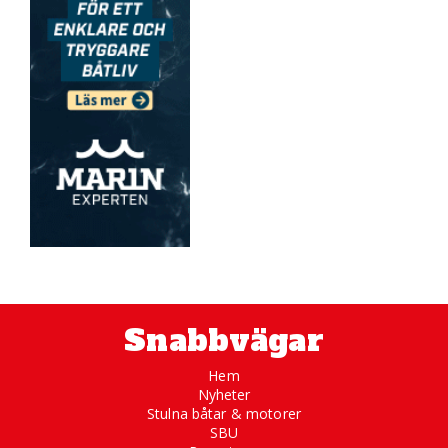
Snabbvägar
Hem
Nyheter
Stulna båtar & motorer
SBU