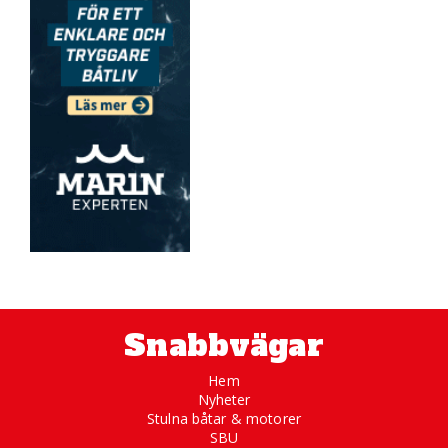
Snabbvägar
Hem
Nyheter
Stulna båtar & motorer
SBU