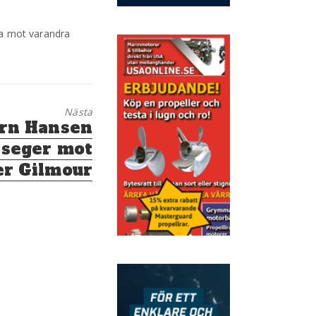
la mot varandra
Nästa
örn Hansen
 seger mot
er Gilmour