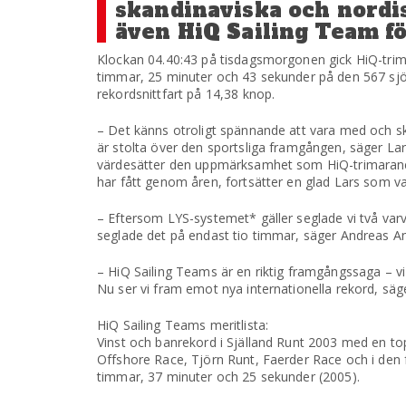
skandinaviska och nordi
även HiQ Sailing Team fö
Klockan 04.40:43 på tisdagsmorgonen gick HiQ-trima
timmar, 25 minuter och 43 sekunder på den 567 sjö
rekordsnittfart på 14,38 knop.
– Det känns otroligt spännande att vara med och sk
är stolta över den sportsliga framgången, säger Lar
värdesätter den uppmärksamhet som HiQ-trimarane
har fått genom åren, fortsätter en glad Lars som v
– Eftersom LYS-systemet* gäller seglade vi två varv 
seglade det på endast tio timmar, säger Andreas A
– HiQ Sailing Teams är en riktig framgångssaga – vi 
Nu ser vi fram emot nya internationella rekord, säg
HiQ Sailing Teams meritlista:
Vinst och banrekord i Själland Runt 2003 med en to
Offshore Race, Tjörn Runt, Faerder Race och i den 
timmar, 37 minuter och 25 sekunder (2005).