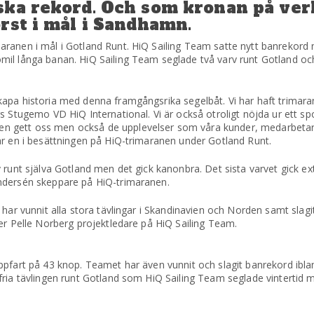
ska rekord. Och som kronan på ver
rst i mål i Sandhamn.
ranen i mål i Gotland Runt. HiQ Sailing Team satte nytt banrekord
mil långa banan. HiQ Sailing Team seglade två varv runt Gotland o
apa historia med denna framgångsrika segelbåt. Vi har haft trimaran
s Stugemo VD HiQ International. Vi är också otroligt nöjda ur ett sp
n gett oss men också de upplevelser som våra kunder, medarbetar
ar en i besättningen på HiQ-trimaranen under Gotland Runt.
runt själva Gotland men det gick kanonbra. Det sista varvet gick ext
ndersén skeppare på HiQ-trimaranen.
har vunnit alla stora tävlingar i Skandinavien och Norden samt slagit
er Pelle Norberg projektledare på HiQ Sailing Team.
ppfart på 43 knop. Teamet har även vunnit och slagit banrekord ibl
fria tävlingen runt Gotland som HiQ Sailing Team seglade vintertid 