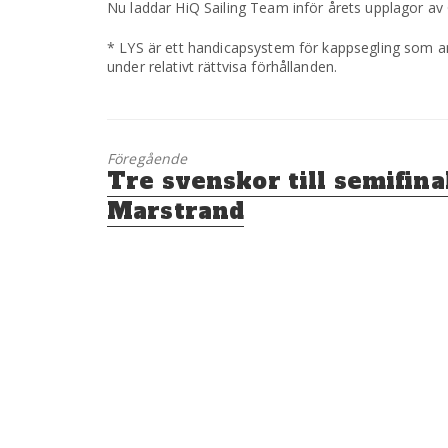
Nu laddar HiQ Sailing Team inför årets upplagor a
* LYS är ett handicapsystem för kappsegling som a
under relativt rättvisa förhållanden.
Föregående
Föregående
Tre svenskor till semifinal
inlägg:
Marstrand