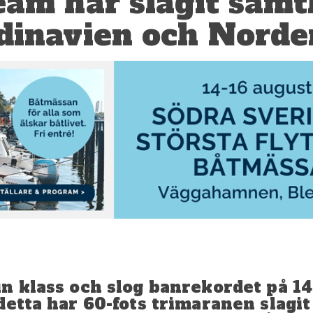
eam har slagit samt
ndinavien och Norde
n klass och slog banrekordet på 14
detta har 60-fots trimaranen slagit