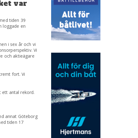
ket var
 med tiden 39
ch loggade en
en i sex år och vi
onsorperspektiv. Vi
e och aktieägare
remt fort. Vi
 ett antal rekord.
and annat Göteborg
med tiden 17