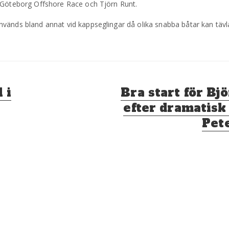
v Göteborg Offshore Race och Tjörn Runt.
nvänds bland annat vid kappseglingar då olika snabba båtar kan täv
Nästa
 i
Bra start för Bj
inlägg:
efter dramatisk
Pet