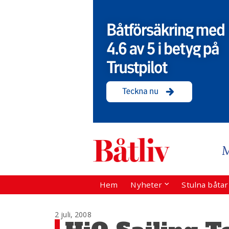
Hem
Nyheter
Stulna båta
2 juli, 2008