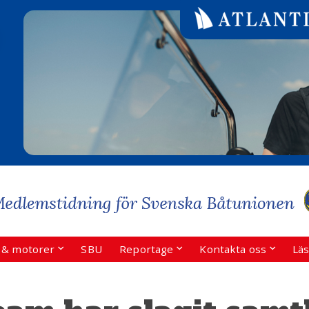
r & motorer
SBU
Reportage
Kontakta oss
Läs