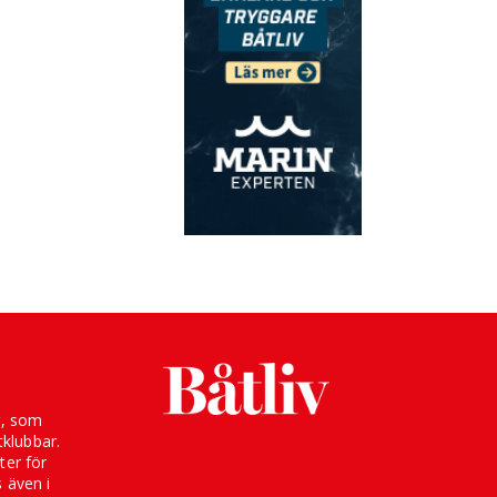
g, som
klubbar.
ter för
s även i