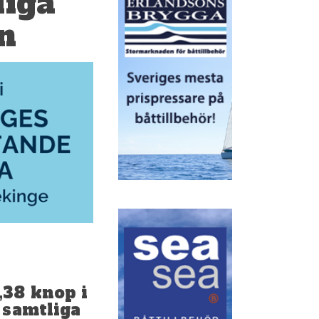
liga
n
,38 knop i
 samtliga