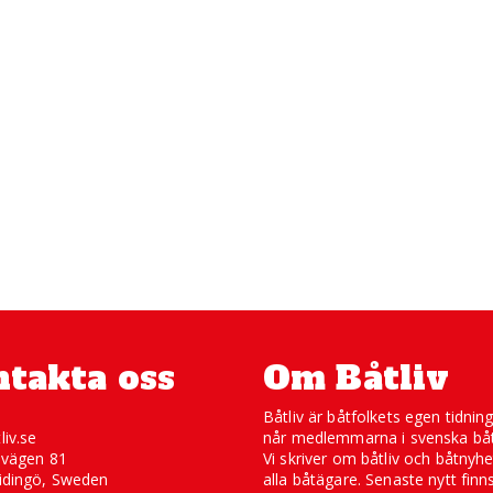
takta oss
Om Båtliv
Båtliv är båtfolkets egen tidnin
liv.se
når medlemmarna i svenska båt
svägen 81
Vi skriver om båtliv och båtnyhe
idingö, Sweden
alla båtägare. Senaste nytt finn