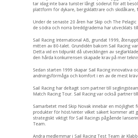
tar idag inte bara turister långt söderut för att b
plattform för dykare, bergsklättrare och skidåkare,
Under de senaste 20 åren har Skip och The Pelagic f
de södra och norra breddgraderna har utvecklats till
Sail Racing International AB, grundat 1999, återup
mitten av 80-talet. Grundidén bakom Sail Racing va
Detta vid en tidpunkt då utvecklingen av seglarkläd
den hårda konkurrensen skapade krav på mer teknis
Sedan starten 1999 skapar Sail Racing innovativa och
andningsförmåga och komfort i en av de mest kräv
Sail Racing har deltagit som partner till seglingst
Match Racing Tour. Sail Racing var också partner ti
Samarbetet med Skip Novak innebär en möjlighet fö
produkter för höst/vinter vilket säkert kommer at
strategiskt viktigt för Sail Racings pågående lanseri
Team.
Andra medlemmar i Sail Racing Test Team är Klabbe