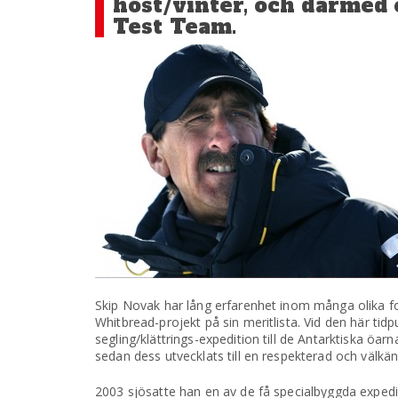
höst/vinter, och därmed o
Test Team.
Skip Novak har lång erfarenhet inom många olika fo
Whitbread-projekt på sin meritlista. Vid den här tid
segling/klättrings-expedition till de Antarktiska öa
sedan dess utvecklats till en respekterad och välkän
2003 sjösatte han en av de få specialbyggda expedit