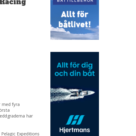
 Racing
r med fyra
örsta
breddgraderna har
 Pelagic Expeditions