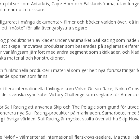
esöka platser som Antarktis, Cape Horn och Falklandsöarna, utan fun
 filmteam och forskare.
igurerat i många dokumentär- filmer och böcker världen över, då int
 ett “måste” för alla äventyrslystna seglare
ptog produktionen av kläder under varumärket Sail Racing som hade v
r att skapa innovativa produkter som baserades på seglarnas erfare
er var långsam jämfört med andra segment som skidkläder, och kläder
ka material och konstruktioner.
 funktionella produkter i material som ger helt nya förutsättingar fö
ande sporter som finns.
eam i flera internationella tävlingar som Volvo Ocean Race, Nokia Oo
ll det svenska syndikatet Victory Challenge som seglade för America
r Sail Racing att använda Skip och The Pelagic som grund för utvec
t generera nya Sail Racing-produkter på marknaden. Samarbetet med 
ng i övriga världen. Sail Racing är mycket stolta över att ha Skip Nov
 Nylöf – välmeriterad internationell flerskrovs-seglare, Magnus Ho