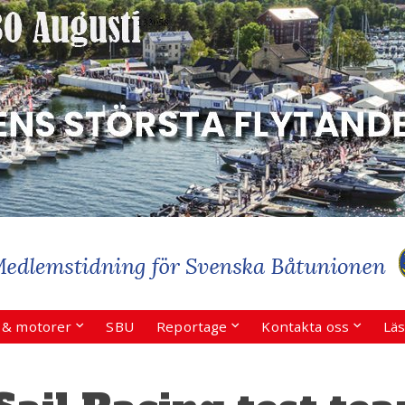
r & motorer
SBU
Reportage
Kontakta oss
Läs