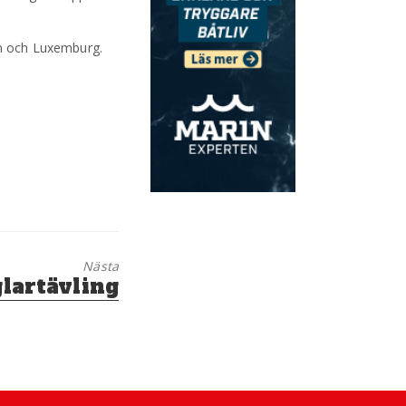
ien och Luxemburg.
Nästa
glartävling