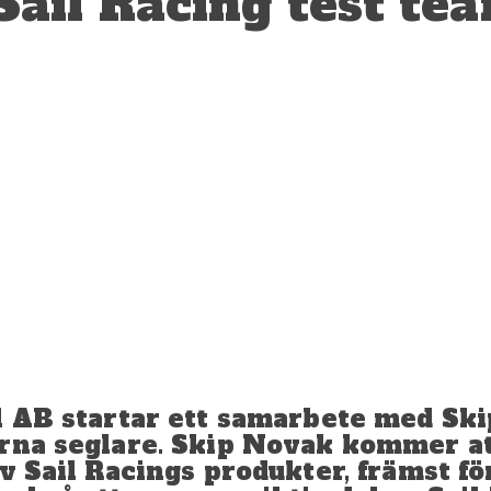
Sail Racing test te
l AB startar ett samarbete med Sk
arna seglare. Skip Novak kommer at
v Sail Racings produkter, främst fö