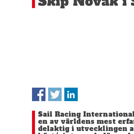
Skip Novak i 
Sail Racing Internationa
en av världens mest erf
delaktig i utvecklingen a