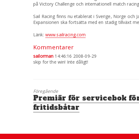
på Victory Challenge och internationell match racing
Sail Racing finns nu etablerat i Sverige, Norge och
Expansionen ska fortsätta med en stadig tillväxt m
Länk:
www.sailracing.com
Kommentarer
sailorman
14:46:16 2008-09-29
skip for the win! Inte dåligt!
Föregående
Föregående
Premiär för servicebok fö
inlägg:
fritidsbåtar