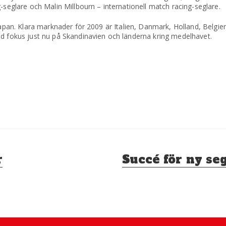
-seglare och Malin Millbourn – internationell match racing-seglare.
 Japan. Klara marknader för 2009 är Italien, Danmark, Holland, Belg
ed fokus just nu på Skandinavien och länderna kring medelhavet.
Nästa
r
Succé för ny se
inlägg: