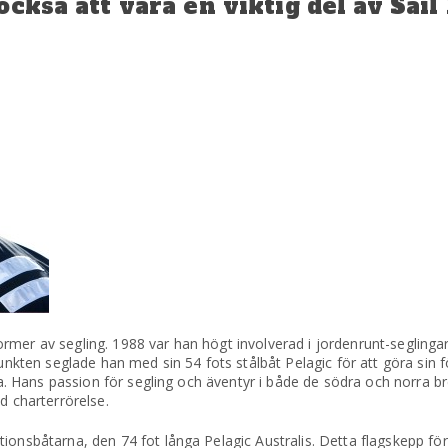
ckså att vara en viktig del av Sail
rmer av segling. 1988 var han högt involverad i jordenrunt-seglinga
punkten seglade han med sin 54 fots stålbåt Pelagic för att göra sin f
rna. Hans passion för segling och äventyr i både de södra och norra 
d charterrörelse.
ionsbåtarna, den 74 fot långa Pelagic Australis. Detta flagskepp för