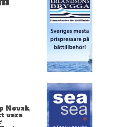
am
ip Novak,
t vara
r