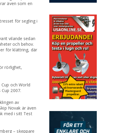
gerar även som en
resset för segling i
arit vilande sedan
nheter och behov.
 för klättring, där
r rörlighet,
ps Cup och World
s Cup 2007.
klingen av
Skip Novak är även
ak med i sitt Test
lmberg – skeppare