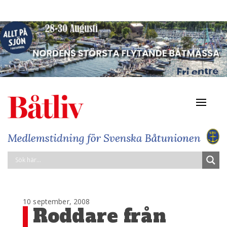
Navigat
av/på
10 september, 2008
Roddare från