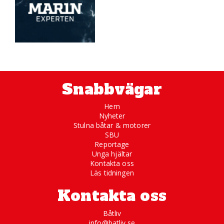
Snabbvägar
Hem
Nyheter
Stulna båtar & motorer
SBU
Reportage
Unga hjältar
Kontakta oss
Läs tidningen
Kontakta oss
Båtliv
info@batliv.se