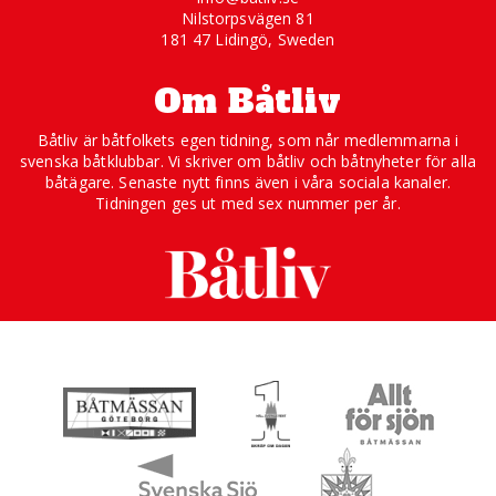
Nilstorpsvägen 81
181 47 Lidingö, Sweden
Om Båtliv
Båtliv är båtfolkets egen tidning, som når medlemmarna i
svenska båtklubbar. Vi skriver om båtliv och båtnyheter för alla
båtägare. Senaste nytt finns även i våra sociala kanaler.
Tidningen ges ut med sex nummer per år.