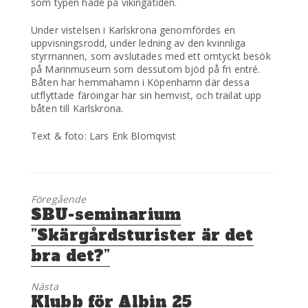
som typen hade på vikingatiden.
Under vistelsen i Karlskrona genomfördes en
uppvisningsrodd, under ledning av den kvinnliga
styrmannen, som avslutades med ett omtyckt besök
på Marinmuseum som dessutom bjöd på fri entré.
Båten har hemmahamn i Köpenhamn där dessa
utflyttade färöingar har sin hemvist, och trailat upp
båten till Karlskrona.
Text & foto: Lars Erik Blomqvist
Föregående
Föregående
SBU-seminarium
inlägg:
”Skärgårdsturister är det
bra det?”
Nästa
Nästa
Klubb för Albin 25