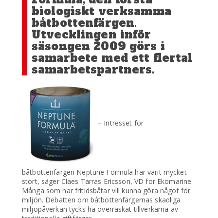
biologiskt verksamma
båtbottenfärgen.
Utvecklingen inför
säsongen 2009 görs i
samarbete med ett flertal
samarbetspartners.
– Intresset för
båtbottenfärgen Neptune Formula har varit mycket
stort, säger Claes Tarras Ericsson, VD för Ekomarine.
Många som har fritidsbåtar vill kunna göra något för
miljön. Debatten om båtbottenfärgernas skadliga
miljöpåverkan tycks ha överraskat tillverkarna av