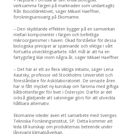
verksamma färgen på marknaden som undantagits
från Biociddirektivet, säger Mikael Haeffner,
forskningsansvarig på Ekomarine.
– Den skyddande effekten bygger på en samverkan
mellan komponenter i färgen och befintliga
mikroorganismer i haven. Ökad förståelse för dessa
biologiska principer är spännande och viktiga i vårt
fortsatta utvecklingsarbete. Vårt mål är att ha en
fartygsfärg klar inom några år, säger Mikael Haeffner.
– Det här är ett av flera viktiga initiativ, säger Lena
Kautsky, professor vid Stockholms Universitet och
föreståndare för Askölaboratoriet. De senaste åren
har vi fått mycket ny kunskap om farorna med giftiga
båtbottenfärger för livet i Östersjön. Därför är det
också glädjande att satsningar görs för att utveckla
hållbara alternativ.
Ekomarine inleder även ett samarbete med Sveriges
Tekniska Forskningsinstitut, SP. Detta kommer att
leda till kunskap om produkternas beteende under
långvarig klimatpåverkan.