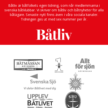
Båtliv är båtfolkets egen tidning, som når medlemmarna i
svenska båtklubbar. Vi skriver om båtliv och båtnyheter för alla
båtägare. Senaste nytt finns även i våra sociala kanaler.
Tidningen ges ut med sex nummer per år.