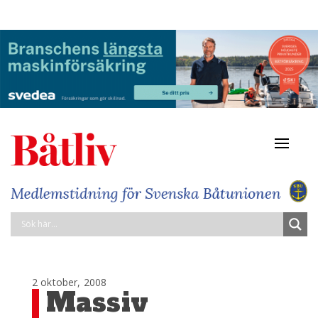
Navigat
av/på
2 oktober, 2008
Massiv