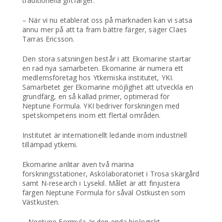
traditionella giftfärger.
– När vi nu etablerat oss på marknaden kan vi satsa
ännu mer på att ta fram bättre färger, säger Claes
Tarras Ericsson.
Den stora satsningen består i att Ekomarine startar
en rad nya samarbeten. Ekomarine är numera ett
medlemsföretag hos Ytkemiska institutet, YKI.
Samarbetet ger Ekomarine möjlighet att utveckla en
grundfärg, en så kallad primer, optimerad för
Neptune Formula. YKI bedriver forskningen med
spetskompetens inom ett flertal områden.
Institutet är internationellt ledande inom industriell
tillämpad ytkemi.
Ekomarine anlitar även två marina
forskningsstationer, Askölaboratoriet i Trosa skärgård
samt N-research i Lysekil. Målet är att finjustera
färgen Neptune Formula för såväl Ostkusten som
Västkusten.
– Neptune Formula är den enda biologiskt