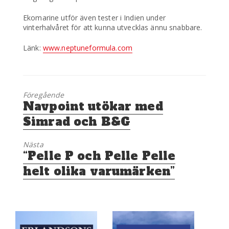
Ekomarine utför även tester i Indien under
vinterhalvåret för att kunna utvecklas ännu snabbare.
Länk:
www.neptuneformula.com
Föregående
Föregående
Navpoint utökar med
inlägg:
Simrad och B&G
Nästa
Nästa
“Pelle P och Pelle Pelle
inlägg:
helt olika varumärken”