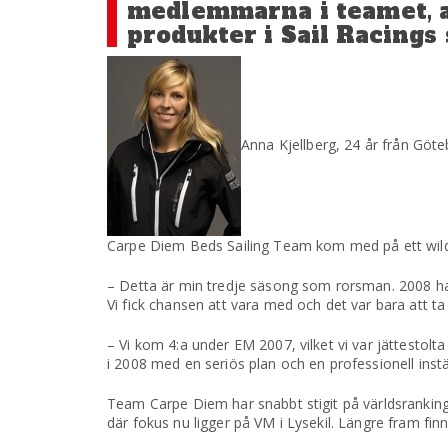
medlemmarna i teamet, at
produkter i Sail Racings
Anna Kjellberg, 24 år från Göt
Carpe Diem Beds Sailing Team kom med på ett wild-
– Detta är min tredje säsong som rorsman. 2008 har 
Vi fick chansen att vara med och det var bara att 
– Vi kom 4:a under EM 2007, vilket vi var jättestolt
i 2008 med en seriös plan och en professionell instäl
Team Carpe Diem har snabbt stigit på världsrankin
där fokus nu ligger på VM i Lysekil. Längre fram fi