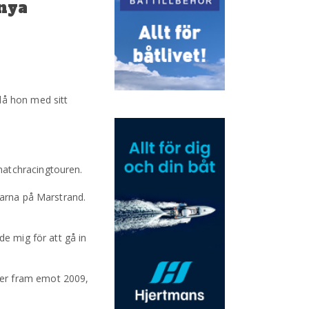
 nya
då hon med sitt
matchracingtouren.
garna på Marstrand.
de mig för att gå in
ser fram emot 2009,