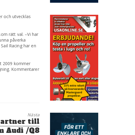
er och utvecklas
om rätt val. –Vi har
kunna påverka
 Sail Racing har en
tart 2009 kommer
ljning. Kommentarer
Nästa
artner till
m Audi /Q8