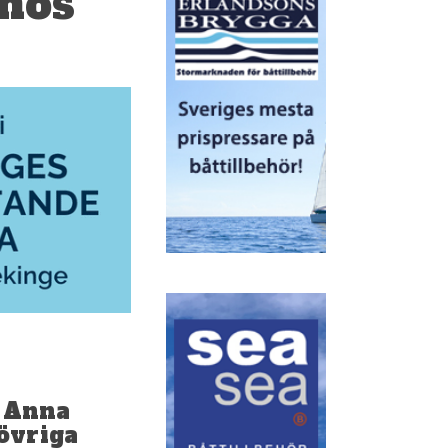
 hos
 Anna
övriga