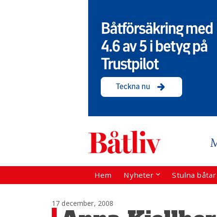
Hem
Nyheter
Stulna båta
17 december, 2008