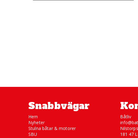
Snabbvägar
Kon
Hem
Båtliv
Nyheter
info@bat
Stulna båtar & motorer
Nilstorp
SBU
181 47 L