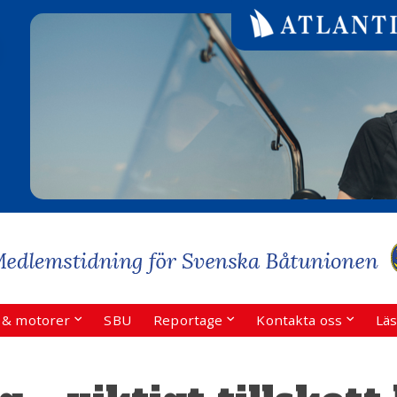
r & motorer
SBU
Reportage
Kontakta oss
Läs