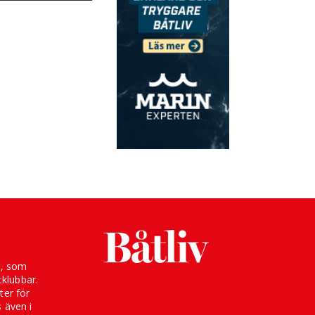
g, som
klubbar.
ter för
s även i