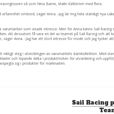
hracingtouren så som Nina Barne, Malin Källström med flera.
ad erfa­renhet ombord, säger Anna. -Jag lär mig hela ständigt nya sak
ra varumärken som visade intresse. Men för Anna känns Sail Racing s
ken. Att dessutom få vara en del av teamet på Sail Racing och att 
e, säger Anna. -Jag har ett stort intresse för mode och jag tycker att
tt viktigt steg i utvecklingen av varumärkets damkollek­tion. Med s
 kläder och löpande delta i produktmöten för utvärdering och uppfö
spegla sig i produkter för marknaden.
Nästa
Sail Racing p
inlägg:
Tea