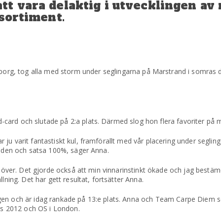
t vara delaktig i utvecklingen av
 sortiment.
eborg, tog alla med storm under seglingarna på Marstrand i somras 
card och slutade på 2:a plats. Därmed slog hon flera favoriter på 
ju varit fantastiskt kul, framförallt med vår placering un­der seglin
ta den och satsa 100%, säger Anna.
a över. Det gjorde också att min vinnarinstinkt ökade och jag bestäm
lning. Det har gett resultat, fortsätter Anna.
gen och är idag rankade på 13:e plats. Anna och Team Carpe Diem 
nns 2012 och OS i London.