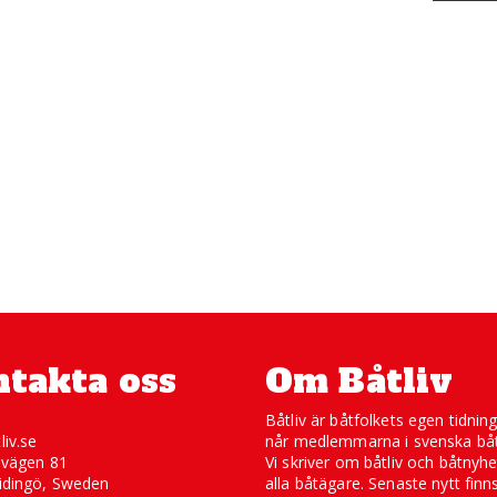
takta oss
Om Båtliv
Båtliv är båtfolkets egen tidnin
liv.se
når medlemmarna i svenska båt
svägen 81
Vi skriver om båtliv och båtnyhe
idingö, Sweden
alla båtägare. Senaste nytt finn