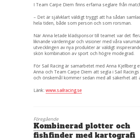
I Team Carpe Diem finns erfarna seglare från matc
– Det är självklart väldigt tryggt att ha sådan saml
hela tiden, både som person och som rorsman.
När Anna letade klädsponsor till teamet var det fle
liknande värderingar och visioner med våra varumär
utvecklingen av nya produkter är väldigt inspirerand
skön kombination av sport och högre modegrad.
För Sail Racing är samarbetet med Anna Kjellberg e
Anna och Team Carpe Diem att segla i Sail Racings
och önskemål kommer sedan med all säkerhet att av
Länk:
www.sailracing.se
Föregående
Föregående
Kombinerad plotter och
inlägg:
fishfinder med kartografi