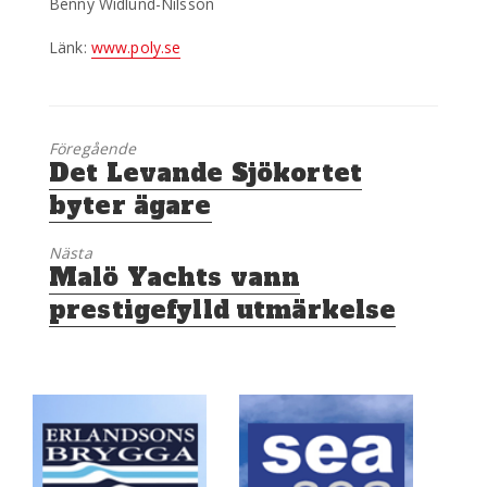
Benny Widlund-Nilsson
Länk:
www.poly.se
Föregående
Föregående
Det Levande Sjökortet
inlägg:
byter ägare
Nästa
Nästa
Malö Yachts vann
inlägg:
prestigefylld utmärkelse