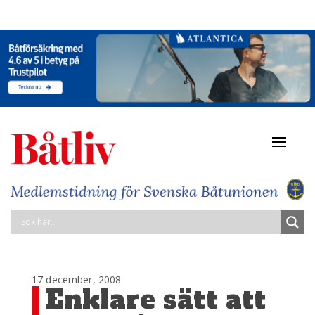
Navigat
av/på
17 december, 2008
Enklare sätt att