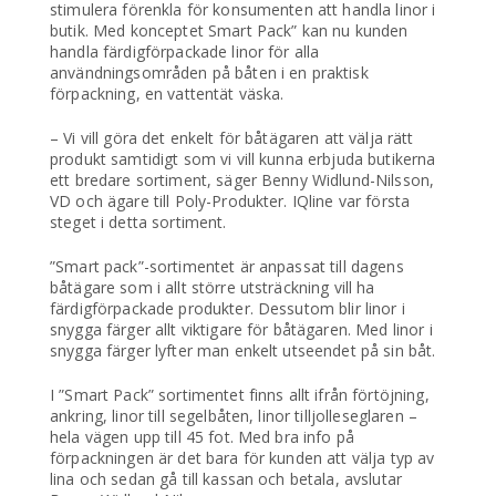
stimulera förenkla för konsumenten att handla linor i
butik. Med konceptet Smart Pack” kan nu kunden
handla färdigförpackade linor för alla
användningsområden på båten i en praktisk
förpackning, en vattentät väska.
– Vi vill göra det enkelt för båtägaren att välja rätt
produkt samtidigt som vi vill kunna erbjuda butikerna
ett bredare sortiment, säger Benny Widlund-Nilsson,
VD och ägare till Poly-Produkter. IQline var första
steget i detta sortiment.
”Smart pack”-sortimentet är anpassat till dagens
båtägare som i allt större utsträckning vill ha
färdigförpackade produkter. Dessutom blir linor i
snygga färger allt viktigare för båtägaren. Med linor i
snygga färger lyfter man enkelt utseendet på sin båt.
I ”Smart Pack” sortimentet finns allt ifrån förtöjning,
ankring, linor till segelbåten, linor tilljolleseglaren –
hela vägen upp till 45 fot. Med bra info på
förpackningen är det bara för kunden att välja typ av
lina och sedan gå till kassan och betala, avslutar