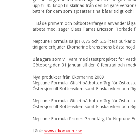
upp till 35 knop till skillnad från den tidigare ver
bättre för dem som sjösätter sina båtar tidigt och i
– Både primern och båtbottenfärgen använder lågarom
arbeta med, säger Claes Tarras Ericsson. Torkade f
Neptune Formula säljs i 0,75 och 2,5-liters burkar
tidigare erbjuder Ekomarine branschens bästa nöjd k
Båtägare som vill vara med i testprojektet för Väs
Göteborg den 31 januari till den 8 februari och me
Nya produkter från Ekomarine 2009:
Neptune Formula: Giftfri båtbottenfärg för Ostkuste
Östersjön till Bottenviken samt Finska viken och Ri
Neptune Formula: Giftfri båtbottenfärg för Ostkuste
Östersjön till Bottenviken samt Finska viken och Ri
Neptune Formula Primer: Grundfärg för Neptune Formul
Länk:
www.ekomarine.se