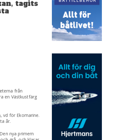
an, tagits
sta
eterna från
ra en Västkustfärg
, vd för Ekomarine.
ta år.
 Den nya primern
 och grå, och klarar