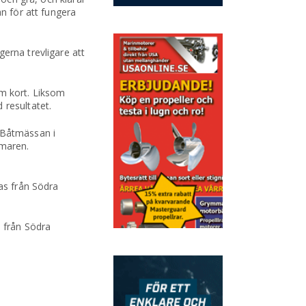
an för att fungera
erna trevligare att
om kort. Liksom
 resultatet.
å Båtmässan i
mmaren.
ras från Södra
s från Södra