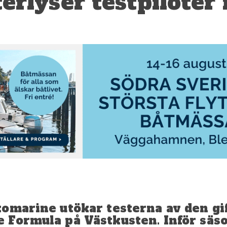
rlyser testpiloter 
omarine utökar testerna av den gif
 Formula på Västkusten. Inför säs