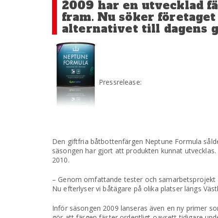
2009 har en utvecklad fä
fram. Nu söker företaget
alternativet till dagens g
Pressrelease:
Den giftfria båtbottenfärgen Neptune Formula sål
säsongen har gjort att produkten kunnat utvecklas. 
2010.
– Genom omfattande tester och samarbetsprojekt ha
Nu efterlyser vi båtägare på olika platser längs Vä
Inför säsongen 2009 lanseras även en ny primer so
gör att färgen fäster ordentligt oavsett tidigare un