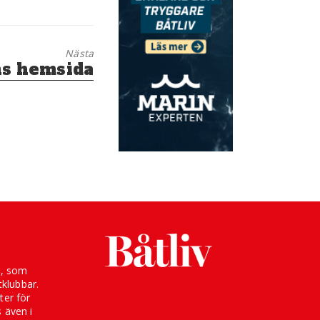
Nästa
ns hemsida
g, som
klubbar.
ter för
s även i