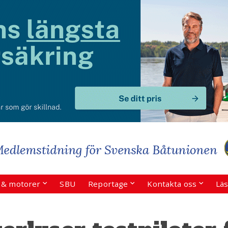
r & motorer
SBU
Reportage
Kontakta oss
Läs