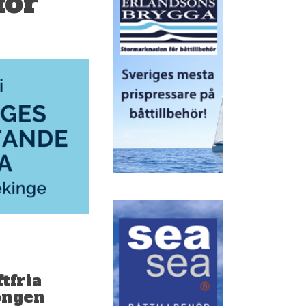
för
tfria
ongen