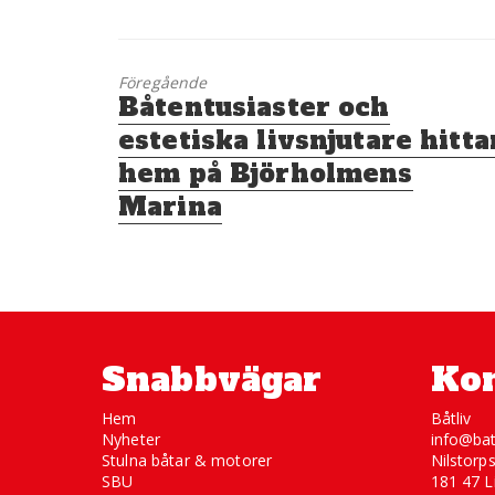
Föregående
Föregående
Båtentusiaster och
inlägg:
estetiska livsnjutare hitta
hem på Björholmens
Marina
Snabbvägar
Kon
Hem
Båtliv
Nyheter
info@bat
Stulna båtar & motorer
Nilstorp
SBU
181 47 L