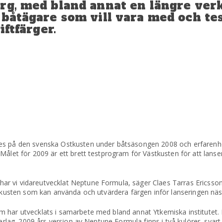
rg, med bland annat en längre verk
 båtägare som vill vara med och te
iftfärger.
des på den svenska Ostkusten under båtsäsongen 2008 och erfarenh
Målet för 2009 är ett brett testprogram för Västkusten för att lanse
r vi vidareutvecklat Neptune Formula, säger Claes Tarras Ericsson
stkusten som kan använda och utvärdera färgen inför lanseringen näs
m har utvecklats i samarbete med bland annat Ytkemiska institutet.
derlag. 2009 års version av Neptune Formula finns i två kulörer, svart