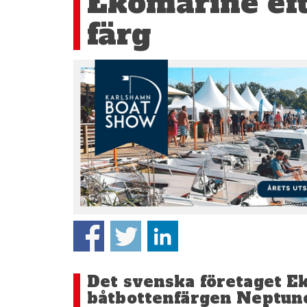
Ekomarine efte
färg
Det svenska företaget Ek
båtbottenfärgen Neptune