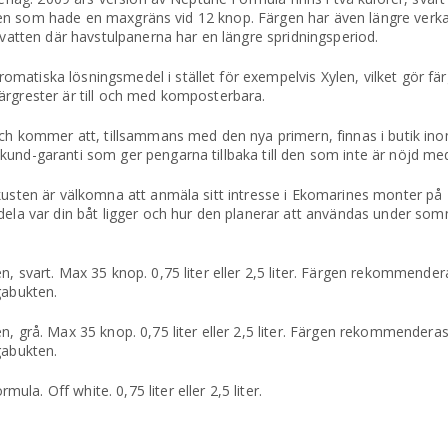
sionen som hade en maxgräns vid 12 knop. Färgen har även längre verk
 vatten där havstulpanerna har en längre spridningsperiod.
atiska lösningsmedel i stället för exempelvis Xylen, vilket gör färg
ärgrester är till och med komposterbara.
 och kommer att, tillsammans med den nya primern, finnas i butik in
und-garanti som ger pengarna tillbaka till den som inte är nöjd med
tkusten är välkomna att anmäla sitt intresse i Ekomarines monter p
ddela var din båt ligger och hur den planerar att användas under so
n, svart. Max 35 knop. 0,75 liter eller 2,5 liter. Färgen rekommende
gabukten.
n, grå. Max 35 knop. 0,75 liter eller 2,5 liter. Färgen rekommendera
gabukten.
a. Off white. 0,75 liter eller 2,5 liter.