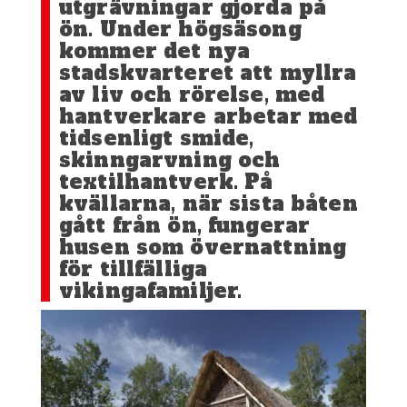
utgrävningar gjorda på
ön. Under högsäsong
kommer det nya
stadskvarteret att myllra
av liv och rörelse, med
hantverkare arbetar med
tidsenligt smide,
skinngarvning och
textilhantverk. På
kvällarna, när sista båten
gått från ön, fungerar
husen som övernattning
för tillfälliga
vikingafamiljer.