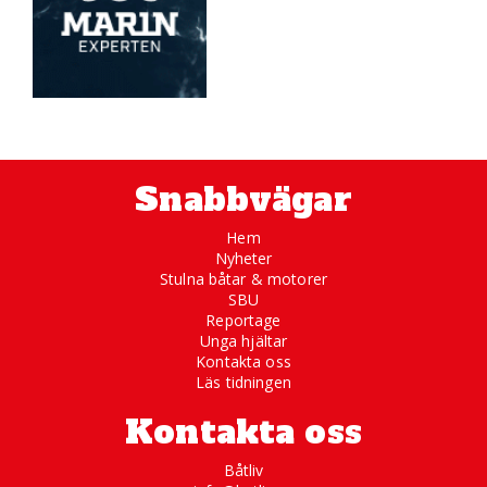
Snabbvägar
Hem
Nyheter
Stulna båtar & motorer
SBU
Reportage
Unga hjältar
Kontakta oss
Läs tidningen
Kontakta oss
Båtliv