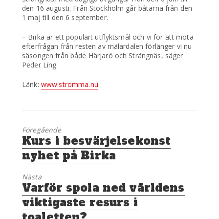
den 16 augusti. Från Stockholm går båtarna från den
1 maj till den 6 september.
– Birka är ett populärt utflyktsmål och vi för att möta
efterfrågan från resten av mälardalen förlänger vi nu
säsongen från både Härjarö och Strängnäs, säger
Peder Ling.
Länk:
www.stromma.nu
Föregående
Föregående
Kurs i besvärjelsekonst
inlägg:
nyhet på Birka
Nästa
Nästa
Varför spola ned världens
inlägg:
viktigaste resurs i
toaletten?