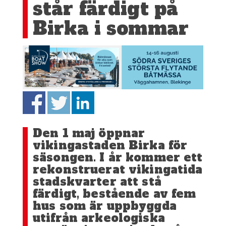
står färdigt på
Birka i sommar
Den 1 maj öppnar
vikingastaden Birka för
säsongen. I år kommer ett
rekonstruerat vikingatida
stadskvarter att stå
färdigt, bestående av fem
hus som är uppbyggda
utifrån arkeologiska