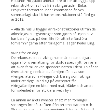
Gotlands Högskola arbetat i tre år för att bygga upp
rekonstruktion av hus från vikingastaden Birka.
Projektet fortsätter under kommande år och
sammanlagt ska 16 husrekonstruktioner stå färdiga
år 2012.
– Alla de hus vi bygger är rekonstruktioner utifrån de
arkeologiska utgrävningar som gjorts på Björkö, vi
har bara flyttat på dem lite för att inte förstöra
fornlämningarna efter förlagorna, säger Peder Ling.
Viking för en dag
De rekonstruerade vikingahusen är sedan tidigare
öppna för övernattning för skolklasser, nytt för i år är
att även familjer kan spendera natten i dem. En sådan
övernattning innebär att familjen får leva som
vikingar, äta som vikingar och klä sig som vikingar
under ett dygn. Med sig på äventyret får
vikingafamiljen en kista med mat, kläder och andra
förnödenheter för att klara livet i byn.
En annan av årets nyheter är att man förlänger
säsongen för båttrafiken från orterna Härjarö och
Strängnäs, med dagliga avgångar från den 6 juni till