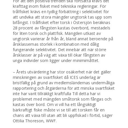
För att den positiva trenden ska fortsätta krävs det
krafttag inom fisket med tekniska regleringar. För
trålfisket krävs en tydlig förbättring i selektivitet för
att undvika att stora mängder ungtorsk tas upp som
bifångst. I trålfisket efter torsk i Östersjön beräknas
28 procent av fångsten kastas överbord, mestadels
för liten torsk och plattfisk. Mängden utkast av
ungtorsk varierar år från år, bland annat beroende på
årsklassernas storlek i kombination med dålig
fungerande selektivitet. Det innebär att när större
årsklasser är på väg att växa till ökar fångsten av
unga individer som ligger under minimimåttet.
– Årets utvärdering har stor osäkerhet när det gäller
minskningen av svartfisket då ICES underlag är
bristfällig på grund av medlemsländernas undermåliga
rapportering och åtgärderna för att minska svartfisket
inte har varit tillräkligt kraftfulla Till detta har vi
problemet med mängden småtorsk som fångas och
kastas över bord. Om vi vill ha ett långsiktigt
bärkraftigt fiske måste vi se till att torsken får en
chans att växa till utan att bli uppfiskad i förtid, säger
Ottilia Thoreson, WWF.