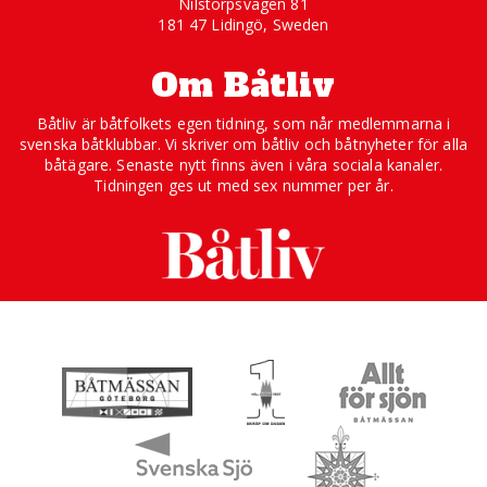
Nilstorpsvägen 81
181 47 Lidingö, Sweden
Om Båtliv
Båtliv är båtfolkets egen tidning, som når medlemmarna i
svenska båtklubbar. Vi skriver om båtliv och båtnyheter för alla
båtägare. Senaste nytt finns även i våra sociala kanaler.
Tidningen ges ut med sex nummer per år.