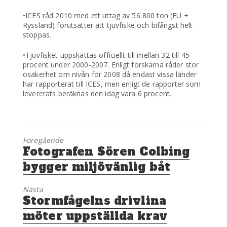
•ICES råd 2010 med ett uttag av 56 800 ton (EU +
Ryssland) förutsätter att tjuvfiske och bifångst helt
stoppas.
•Tjuvfisket uppskattas officiellt till mellan 32 till 45
procent under 2000-2007. Enligt forskarna råder stor
osäkerhet om nivån för 2008 då endast vissa länder
har rapporterat till ICES, men enligt de rapporter som
levererats beräknas den idag vara 6 procent.
Föregående
Föregående
Fotografen Sören Colbing
inlägg:
bygger miljövänlig båt
Nästa
Nästa
Stormfågelns drivlina
inlägg:
möter uppställda krav