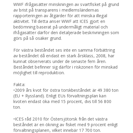
WWF ifrågasätter minskningen av svartfisket på grund
av brist på transparens i medlemsländernas
rapporteringen av åtgärder för att minska illegal
aktivitet. Till detta anser WWF att ICES gjort en
bedömning baserat på undermåligt material och
ifrågasätter därför den detaljerade beskrivningen som
görs på så osäker grund.
För västra beståndet ses inte en samma förbättring
av beståndet då endast en stark årsklass, 2008, har
kunnat observerats under de senaste fem åren.
Beståndet befinner sig därför i riskzonen för minskad
möjlighet till reproduktion.
Fakta:
•2009 års kvot för östra torskbeståndet är 49 380 ton
(EU + Ryssland). Enligt EUs förvaltningsplan kan
kvoten endast öka med 15 procent, dvs till 56 800
ton.
•ICES råd 2010 för Östersjötorsk från det västra
beståndet är en ökning av fisket med 9 procent enligt
förvaltningsplanen, vilket innebär 17 700 ton.