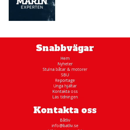
Snabbvägar
Hem
Nyheter
Stulna båtar & motorer
SBU
Reportage
Unga hjältar
Kontakta oss
Läs tidningen
Kontakta oss
Båtliv
info@batliv.se