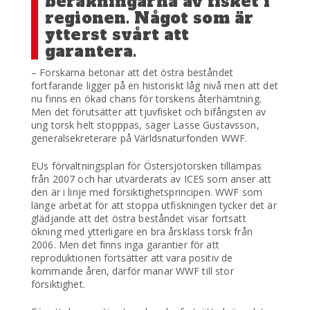
beräkningarna av fisket i
regionen. Något som är
ytterst svårt att
garantera.
– Forskarna betonar att det östra beståndet
fortfarande ligger på en historiskt låg nivå men att det
nu finns en ökad chans för torskens återhämtning.
Men det förutsätter att tjuvfisket och bifångsten av
ung torsk helt stopppas, säger Lasse Gustavsson,
generalsekreterare på Världsnaturfonden WWF.
EUs förvaltningsplan för Östersjötorsken tillämpas
från 2007 och har utvärderats av ICES som anser att
den är i linje med försiktighetsprincipen. WWF som
länge arbetat för att stoppa utfiskningen tycker det är
glädjande att det östra beståndet visar fortsatt
ökning med ytterligare en bra årsklass torsk från
2006. Men det finns inga garantier för att
reproduktionen fortsätter att vara positiv de
kommande åren, därför manar WWF till stor
försiktighet.