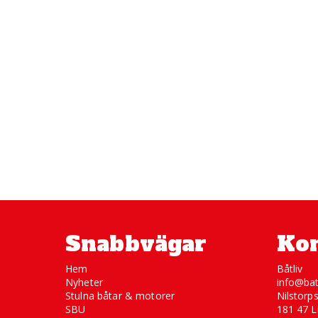
Snabbvägar
Kon
Hem
Båtliv
Nyheter
info@bat
Stulna båtar & motorer
Nilstorp
SBU
181 47 L