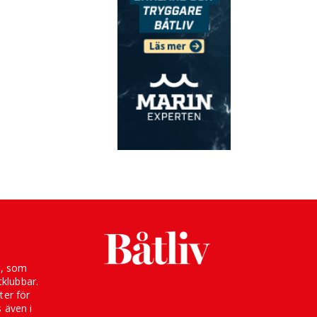
g, som
klubbar.
ter för
s även i