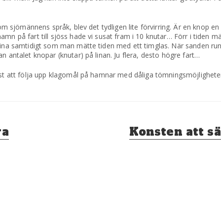
 om sjömännens språk, blev det tydligen lite förvirring. Är en knop en
mn på fart till sjöss hade vi susat fram i 10 knutar… Förr i tiden mät
lina samtidigt som man mätte tiden med ett timglas. När sanden runn
n antalet knopar (knutar) på linan. Ju flera, desto högre fart…
ämst att följa upp klagomål på hamnar med dåliga tömningsmöjlighete
Nästa
ra
Konsten att s
inlägg: