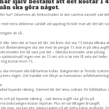
har själv bestämt att det kostar 1 
män ska göra något.
r hur? Observera att timkostnaden är den samma oavsett vad det ä
er med mera debiteras särskilt vid uppdrag förstår man att det lätt r
onstigare än så…
0 Mkr. Men det är bara ett lån. Vid årets slut ska TS betala tillbaka 
och återbetalningen ska ske med de pengar TS drar in på olika avgif
vkostnaden bör då vara just det – faktiska kostnader utan påslag.
jälvkostnad? Ingen mer än TS vet och vi lär inte få veta det heller.
ting kostar inom TS…
t nu ska minsann alla båthamnar kollas. Bakgrunden är förstås toatö
 säga brev-vägen. Det handlar om tillsyn av hamnarnas avfallshanteri
e.
 kallad löpande räkning. Därmed blir det ännu svårare för båtklubbar
en och på löpande räkning – vad denna avgift ska gå lös på.
rna bokstavligen kostar skjortan. Plus en väl tilltagen årsavgift.
blir man. Jag kan inte släppa tanken på att detta luktar godtycke. Fö