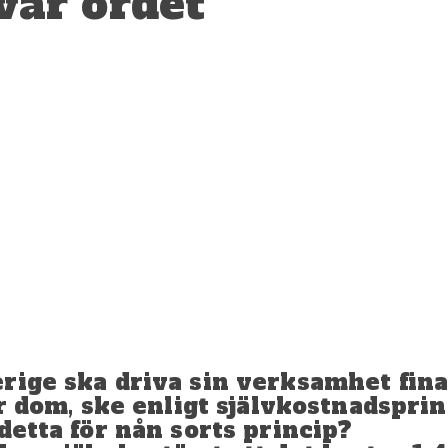
var ordet
rige ska driva sin verksamhet fin
er dom, ske enligt självkostnadsprin
detta för nån sorts princip?