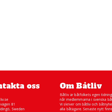
takta oss
Om Båtliv
Båtliv är båtfolkets egen tidnin
liv.se
når medlemmarna i svenska båt
svägen 81
Vi skriver om båtliv och båtnyhe
idingö, Sweden
alla båtägare. Senaste nytt finn