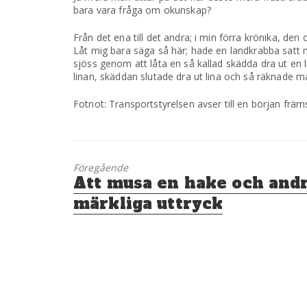
bara vara fråga om okunskap?
Från det ena till det andra; i min förra krönika, den
Låt mig bara säga så här; hade en landkrabba satt na
sjöss genom att låta en så kallad skädda dra ut en 
linan, skäddan slutade dra ut lina och så räknade ma
Fotnot: Transportstyrelsen avser till en början fr
Föregående
Föregående
Att musa en hake och and
inlägg:
märkliga uttryck