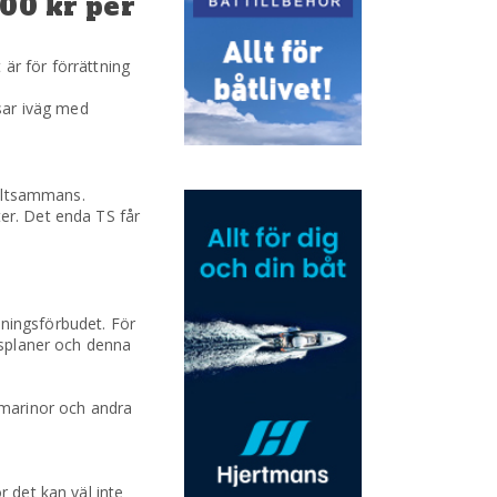
400 kr per
r för förrättning
usar iväg med
alltsammans.
ter. Det enda TS får
mningsförbudet. För
ngsplaner och denna
, marinor och andra
r det kan väl inte