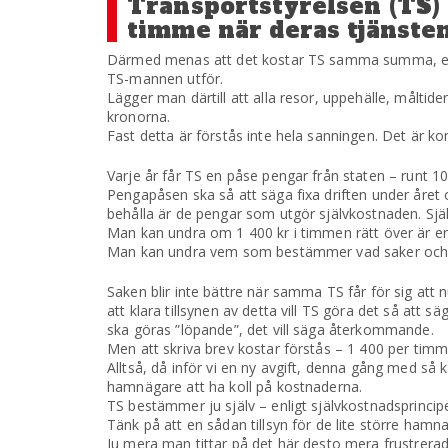
Transportstyrelsen (TS) 
timme när deras tjänste
Därmed menas att det kostar TS samma summa, elle
TS-mannen utför.
Lägger man därtill att alla resor, uppehälle, måltid
kronorna.
Fast detta är förstås inte hela sanningen. Det är k
Varje år får TS en påse pengar från staten – runt 10
Pengapåsen ska så att säga fixa driften under året 
behålla är de pengar som utgör självkostnaden. Själ
Man kan undra om 1 400 kr i timmen rätt över är en s
Man kan undra vem som bestämmer vad saker och 
Saken blir inte bättre när samma TS får för sig at
att klara tillsynen av detta vill TS göra det så att
ska göras ”löpande”, det vill säga återkommande.
Men att skriva brev kostar förstås – 1 400 per timm
Alltså, då inför vi en ny avgift, denna gång med så
hamnägare att ha koll på kostnaderna.
TS bestämmer ju själv – enligt självkostnadsprincip
Tänk på att en sådan tillsyn för de lite större hamna
Ju mera man tittar på det här desto mera frustrerad 