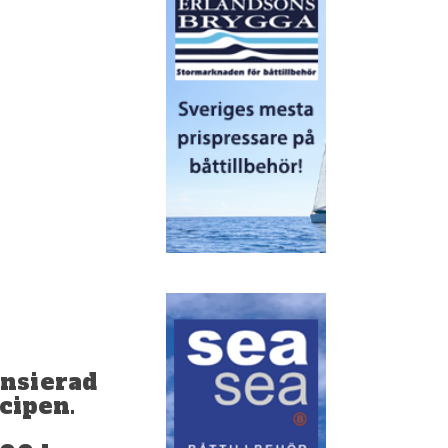
ansierad
cipen.