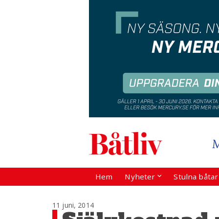
Hem
Nyheter
Stulna båta
11 juni, 2014