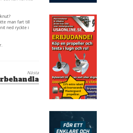
 knut?
te man fart till
it ned ryckte i
r.
Nästa
ärbehandla