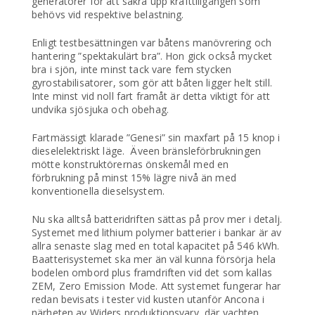
generatorer för att säkra upp krafttillgången som
behövs vid respektive belastning.
Enligt testbesättningen var båtens manövrering och
hantering ”spektakulärt bra”. Hon gick också mycket
bra i sjön, inte minst tack vare fem stycken
gyrostabilisatorer, som gör att båten ligger helt still.
Inte minst vid noll fart framåt är detta viktigt för att
undvika sjösjuka och obehag.
Fartmässigt klarade ”Genesi” sin maxfart på 15 knop i
dieselelektriskt läge. Äveen bränsleförbrukningen
mötte konstruktörernas önskemål med en
förbrukning på minst 15% lägre nivå än med
konventionella dieselsystem.
Nu ska alltså batteridriften sättas på prov mer i detalj.
Systemet med lithium polymer batterier i bankar är av
allra senaste slag med en total kapacitet på 546 kWh.
Baatterisystemet ska mer än väl kunna försörja hela
bodelen ombord plus framdriften vid det som kallas
ZEM, Zero Emission Mode. Att systemet fungerar har
redan bevisats i tester vid kusten utanför Ancona i
närheten av Widers produktionsvarv, där yachten