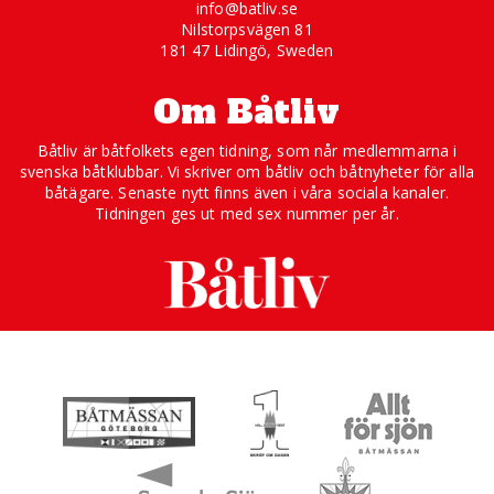
info@batliv.se
Nilstorpsvägen 81
181 47 Lidingö, Sweden
Om Båtliv
Båtliv är båtfolkets egen tidning, som når medlemmarna i
svenska båtklubbar. Vi skriver om båtliv och båtnyheter för alla
båtägare. Senaste nytt finns även i våra sociala kanaler.
Tidningen ges ut med sex nummer per år.