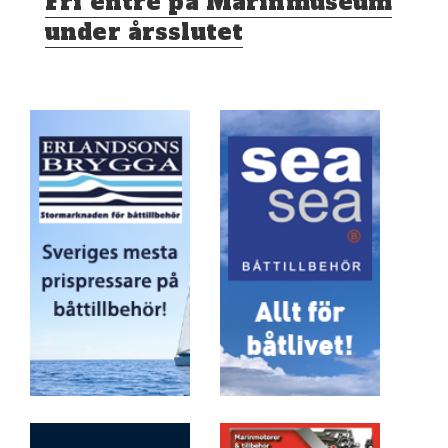
​Fri entré på Marinmuseum
inlägg:
under årsslutet