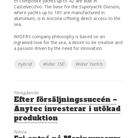
of composite yachts up to 42’ are built in
Castelvecchio. The base for the Superyacht Division,
where yachts up to 165’ are manufactured in
aluminium, is in Ancona offering direct access to the
sea.
WIDER’s company philosophy is based on an
ingrained love for the sea, a desire to be creative and
a passion driven by the need for innovation.
Etiketter
hybrid
Wider 150
Wider Yachts
Föregående
Föregående
Efter försäljningssuccén –
inlägg:
Anytec investerar i utökad
produktion
Nästa
Nästa