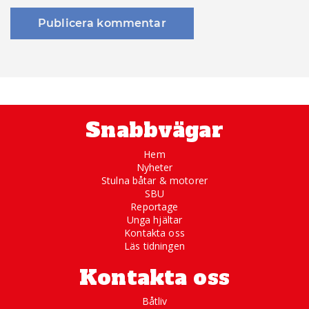
Snabbvägar
Hem
Nyheter
Stulna båtar & motorer
SBU
Reportage
Unga hjältar
Kontakta oss
Läs tidningen
Kontakta oss
Båtliv