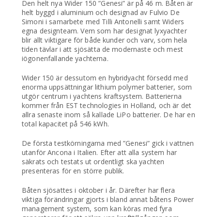
Den helt nya Wider 150 ”Genesi” är på 46 m. Båten är
helt byggd i aluminium och designad av Fulvio De
Simoni i samarbete med Tilli Antonelli samt Widers
egna designteam. Vem som har designat lyxyachter
blir allt viktigare för både kunder och varv, som hela
tiden tävlar i att sjösätta de modernaste och mest
iögonenfallande yachterna.
Wider 150 är dessutom en hybridyacht försedd med
enorma uppsättningar lithium polymer batterier, som
utgör centrum i yachtens kraftsystem. Batterierna
kommer från EST technologies in Holland, och är det
allra senaste inom så kallade LiPo batterier. De har en
total kapacitet på 546 kWh.
De första testkörningarna med ”Genesi” gick i vattnen
utanför Ancona i Italien. Efter att alla system har
säkrats och testats ut ordentligt ska yachten
presenteras för en större publik.
Båten sjösattes i oktober i år. Därefter har flera
viktiga förändringar gjorts i bland annat båtens Power
management system, som kan köras med fyra