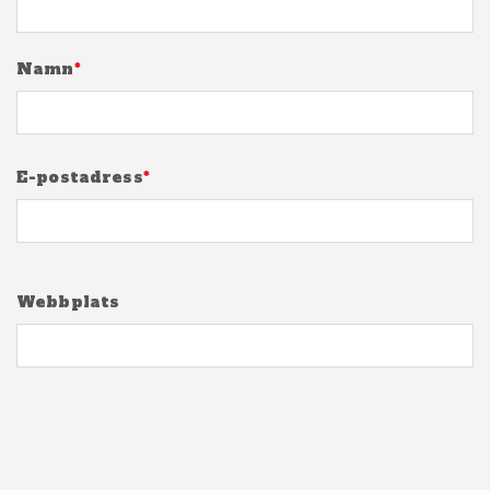
Namn
*
E-postadress
*
Webbplats