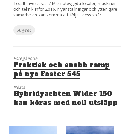
Totalt investeras 7 Mkr i utbyggda lokaler, maskiner
och teknik inför 2016. Nyanställningar och ytterligare
samarbeten kan komma att följa i dess spår.
Etiketter
Anytec
Föregående
Föregående
Praktisk och snabb ramp
inlägg:
på nya Faster 545
Nästa
Nästa
Hybridyachten Wider 150
inlägg:
kan köras med noll utsläpp