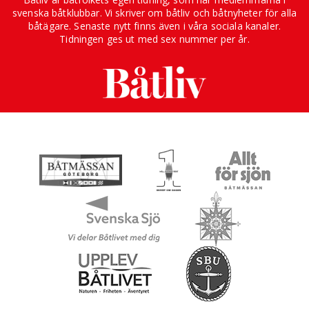
svenska båtklubbar. Vi skriver om båtliv och båtnyheter för alla
båtägare. Senaste nytt finns även i våra sociala kanaler.
Tidningen ges ut med sex nummer per år.