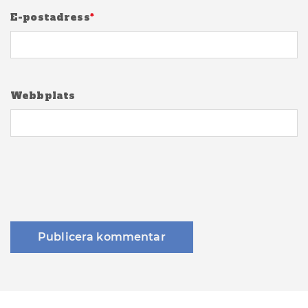
E-postadress
*
Webbplats