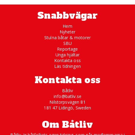
Snabbvägar
Hem
Nyheter
Stulna båtar & motorer
SBU
Reportage
Unga hjältar
Kontakta oss
Läs tidningen
Kontakta oss
Båtliv
info@batliv.se
Nilstorpsvägen 81
181 47 Lidingö, Sweden
Om Båtliv
Båtliv är båtfolkets egen tidning, som når medlemmarna i