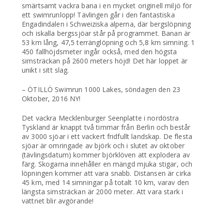
smärtsamt vackra bana i en mycket originell miljö för
ett swimrunlopp! Tävlingen går i den fantastiska
Engadindalen i Schweiziska alperna, där bergslöpning
och iskalla bergssjöar står på programmet. Banan är
53 km lång, 47,5 terränglöpning och 5,8 km simning. 1
450 fallhöjdsmeter ingår också, med den högsta
simsträckan på 2600 meters höjd! Det här loppet är
unikt i sitt slag.
– ÖTILLÖ Swimrun 1000 Lakes, söndagen den 23
Oktober, 2016 NY!
Det vackra Mecklenburger Seenplatte i nordöstra
Tyskland är knappt två timmar från Berlin och består
av 3000 sjöar i ett vackert fridfullt landskap. De flesta
sjöar är omringade av björk och i slutet av oktober
(tävlingsdatum) kommer björklöven att explodera av
färg. Skogarna innehåller en mängd mjuka stigar, och
löpningen kommer att vara snabb. Distansen är cirka
45 km, med 14 simningar på totalt 10 km, varav den
längsta simsträckan är 2000 meter. Att vara stark i
vattnet blir avgörande!