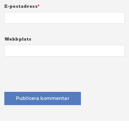
E-postadress
*
Webbplats