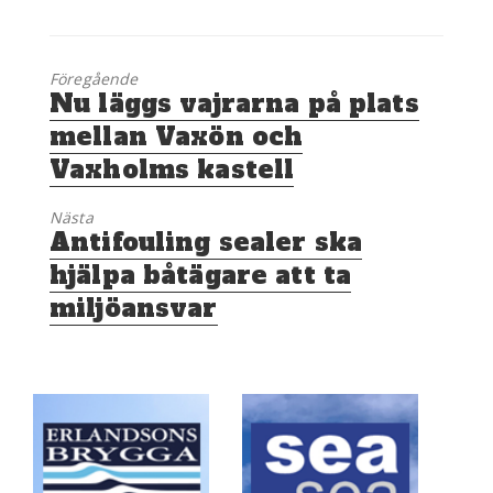
Föregående
Föregående
Nu läggs vajrarna på plats
inlägg:
mellan Vaxön och
Vaxholms kastell
Nästa
Nästa
Antifouling sealer ska
inlägg:
hjälpa båtägare att ta
miljöansvar