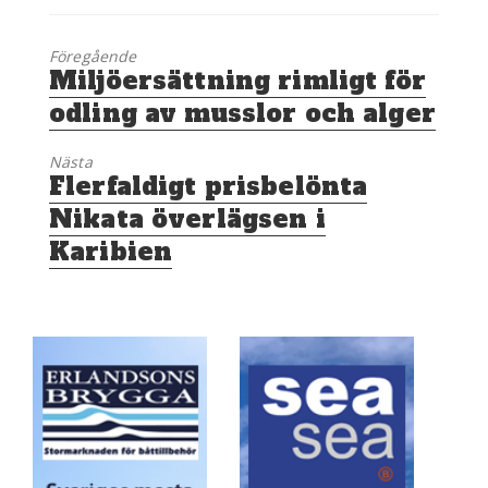
Föregående
Föregående
Miljöersättning rimligt för
inlägg:
odling av musslor och alger
Nästa
Nästa
Flerfaldigt prisbelönta
inlägg:
Nikata överlägsen i
Karibien