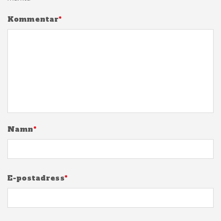
Kommentar
*
Namn
*
E-postadress
*