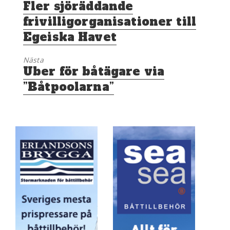
Föregående
Fler sjöräddande
inlägg:
frivilligorganisationer till
Egeiska Havet
Nästa
Nästa
Uber för båtägare via
inlägg:
”Båtpoolarna”