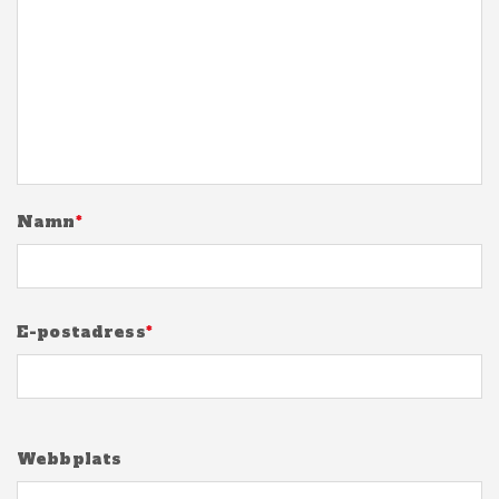
Namn
*
E-postadress
*
Webbplats