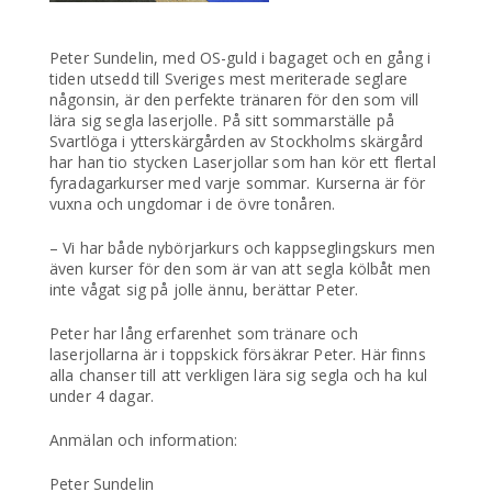
Peter Sundelin, med OS-guld i bagaget och en gång i
tiden utsedd till Sveriges mest meriterade seglare
någonsin, är den perfekte tränaren för den som vill
lära sig segla laserjolle. På sitt sommarställe på
Svartlöga i ytterskärgården av Stockholms skärgård
har han tio stycken Laserjollar som han kör ett flertal
fyradagarkurser med varje sommar. Kurserna är för
vuxna och ungdomar i de övre tonåren.
– Vi har både nybörjarkurs och kappseglingskurs men
även kurser för den som är van att segla kölbåt men
inte vågat sig på jolle ännu, berättar Peter.
Peter har lång erfarenhet som tränare och
laserjollarna är i toppskick försäkrar Peter. Här finns
alla chanser till att verkligen lära sig segla och ha kul
under 4 dagar.
Anmälan och information:
Peter Sundelin