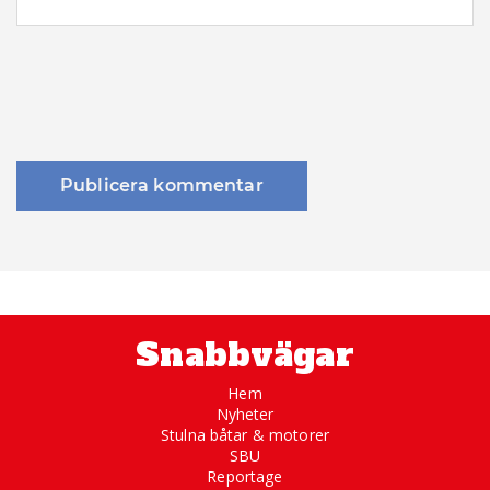
Snabbvägar
Hem
Nyheter
Stulna båtar & motorer
SBU
Reportage