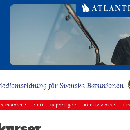
r & motorer
SBU
Reportage
Kontakta oss
Läs
kurser