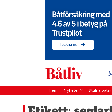
Hem
Nyheter
Stulna båta
Etikett:
seglar