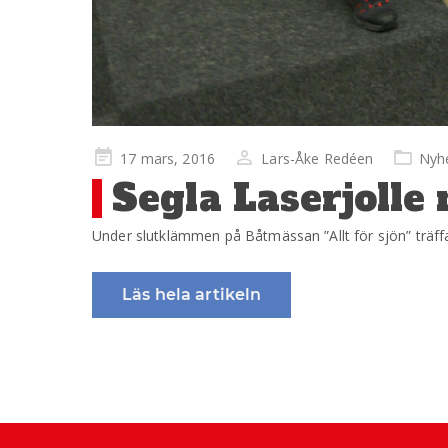
Publicerad
17 mars, 2016
Lars-Åke Redéen
Nyh
på
Segla Laserjolle
Under slutklämmen på Båtmässan ”Allt för sjön” träffa
Läs hela artikeln