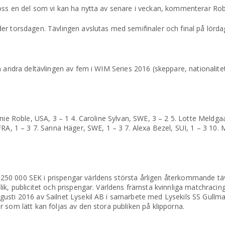
oss en del som vi kan ha nytta av senare i veckan, kommenterar Rob
er torsdagen. Tävlingen avslutas med semifinaler och final på lörda
n andra deltävlingen av fem i WIM Series 2016 (skeppare, nationalitet
nie Roble, USA, 3 – 1 4. Caroline Sylvan, SWE, 3 – 2 5. Lotte Meldga
RA, 1 – 3 7. Sanna Häger, SWE, 1 – 3 7. Alexa Bezel, SUI, 1 – 3 10. M
50 000 SEK i prispengar världens största årligen återkommande täv
ik, publicitet och prispengar. Världens främsta kvinnliga matchracin
usti 2016 av Sailnet Lysekil AB i samarbete med Lysekils SS Gullma
 som lätt kan följas av den stora publiken på klipporna.