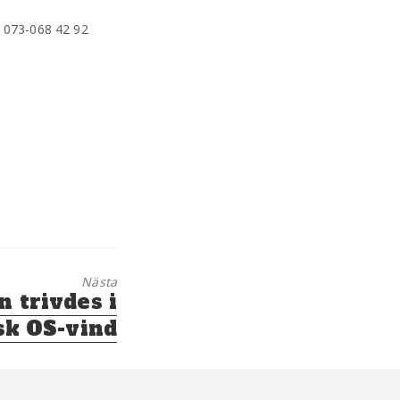
, 073-068 42 92
Nästa
n trivdes i
isk OS-vind