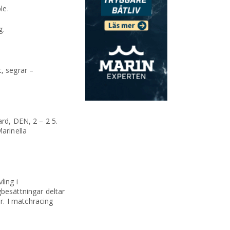
le.
g.
, segrar –
ard, DEN, 2 – 2 5.
arinella
ling i
gbesättningar deltar
r. I matchracing