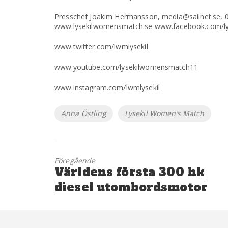
Presschef Joakim Hermansson, media@sailnet.se, 0
www.lysekilwomensmatch.se www.facebook.com/l
www.twitter.com/lwmlysekil
www.youtube.com/lysekilwomensmatch11
www.instagram.com/lwmlysekil
Etiketter
Anna Östling
Lysekil Women’s Match
Föregående
Föregående
Världens första 300 hk
inlägg:
diesel utombordsmotor