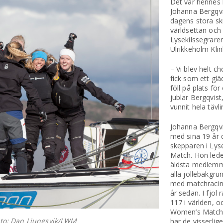
Det var hennes
Johanna Bergqvi
dagens stora skr
världsettan och
Lysekilssegrare
Ulrikkeholm Klin
– Vi blev helt c
fick som ett glä
föll på plats fö
jublar Bergqvis
vunnit hela tävl
Johanna Bergqvi
med sina 19 år 
skepparen i Lys
Match. Hon lede
äldsta medlemm
alla jollebakgr
med matchracing
år sedan. I fjo
117 i världen, oc
Women’s Match p
oto: Dan Ljungsvik/LWM
har de visserlige