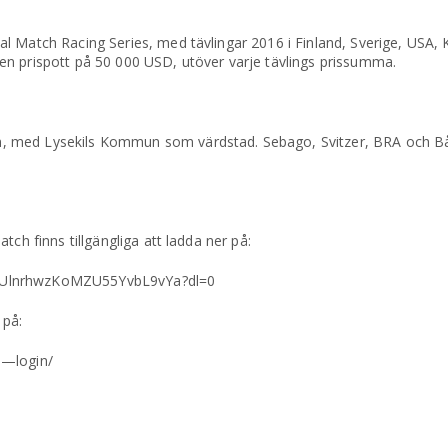
l Match Racing Series, med tävlingar 2016 i Finland, Sverige, USA, 
en prispott på 50 000 USD, utöver varje tävlings prissumma.
, med Lysekils Kommun som värdstad. Sebago, Svitzer, BRA och B
ch finns tillgängliga att ladda ner på:
ABUlnrhwzKoMZU55YvbL9vYa?dl=0
 på:
n—login/