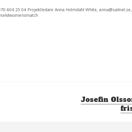
70-604 25 04 Projektledare Anna Holmdahl White, anna@sailnet.se
ysekilwomensmatch
Nästa
Josefin Olsso
inlägg:
fr