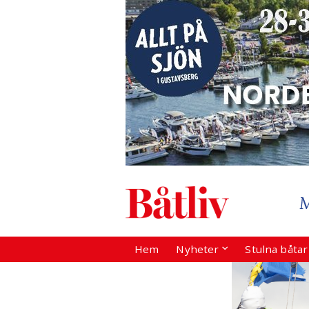
Hem
Nyheter
Stulna båta