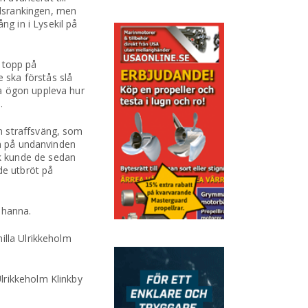
ldsrankingen, men
ng in i Lysekil på
 topp på
 ska förstås slå
na ögon uppleva hur
.
n straffsväng, som
än på undanvinden
k kunde de sedan
de utbröt på
Johanna.
illa Ulrikkeholm
lrikkeholm Klinkby