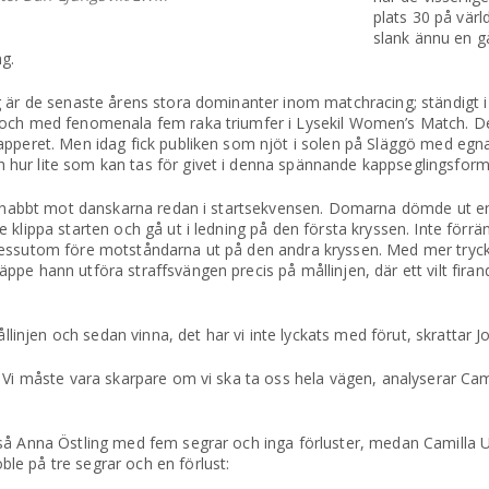
plats 30 på vär
slank ännu en gå
ng.
g är de senaste årens stora dominanter inom matchracing; ständigt i
 och med fenomenala fem raka triumfer i Lysekil Women’s Match. De
apperet. Men idag fick publiken som njöt i solen på Släggö med eg
hur lite som kan tas för givet i denna spännande kappseglingsform
ör snabbt mot danskarna redan i startsekvensen. Domarna dömde ut e
 klippa starten och gå ut i ledning på den första kryssen. Inte förr
 dessutom före motståndarna ut på den andra kryssen. Med mer tryc
pe hann utföra straffsvängen precis på mållinjen, där ett vilt firan
ållinjen och sedan vinna, det har vi inte lyckats med förut, skrattar 
 Vi måste vara skarpare om vi ska ta oss hela vägen, analyserar Cam
så Anna Östling med fem segrar och inga förluster, medan Camilla U
e på tre segrar och en förlust: