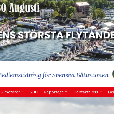
r & motorer
SBU
Reportage
Kontakta oss
Läs