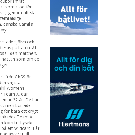
 klubbkamrat
st som stod för
äll, genom att slå
 femfaldige
n, danska Camilla
kby:
hockade själva och
djerus på båten. Allt
r oss i den matchen,
t, nästan som om de
ingen.
st från GKSS är
den yngsta
ekil Women’s
r Team X, där
en är 22 år. De har
und, men började
 för bara ett drygt
l rankades Team X
h kom till Lysekil
å ett wildcard. I år
n avancerat till