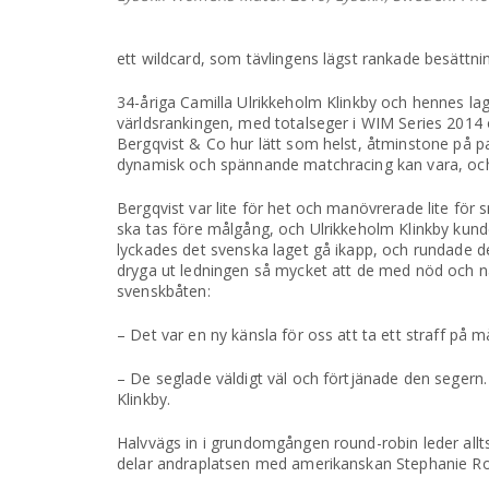
ett wildcard, som tävlingens lägst rankade besättni
34-åriga Camilla Ulrikkeholm Klinkby och hennes la
världsrankingen, med totalseger i WIM Series 2014
Bergqvist & Co hur lätt som helst, åtminstone på p
dynamisk och spännande matchracing kan vara, och 
Bergqvist var lite för het och manövrerade lite f
ska tas före målgång, och Ulrikkeholm Klinkby kunde
lyckades det svenska laget gå ikapp, och rundade
dryga ut ledningen så mycket att de med nöd och näp
svenskbåten:
– Det var en ny känsla för oss att ta ett straff på m
– De seglade väldigt väl och förtjänade den segern.
Klinkby.
Halvvägs in i grundomgången round-robin leder allt
delar andraplatsen med amerikanskan Stephanie Robl