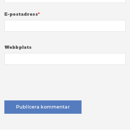
E-postadress
*
Webbplats