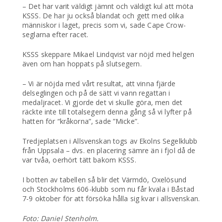
– Det har varit väldigt jämnt och väldigt kul att möta
KSSS. De har ju också blandat och gett med olika
människor i laget, precis som vi, sade Cape Crow-
seglarna efter racet.
KSSS skeppare Mikael Lindqvist var nöjd med helgen
även om han hoppats på slutsegern.
– Vi är nöjda med vårt resultat, att vinna fjärde
delseglingen och på de sätt vi vann regattan i
medaljracet. Vi gjorde det vi skulle göra, men det
räckte inte till totalsegern denna gång så vi lyfter på
hatten för “kråkorna”, sade ”Micke”.
Tredjeplatsen i Allsvenskan togs av Ekolns Segelklubb
från Uppsala – dvs. en placering sämre än i fjol då de
var tvåa, oerhört tätt bakom KSSS.
I botten av tabellen så blir det Värmdö, Oxelösund
och Stockholms 606-klubb som nu får kvala i Båstad
7-9 oktober för att försöka hålla sig kvar i allsvenskan.
Foto: Daniel Stenholm.