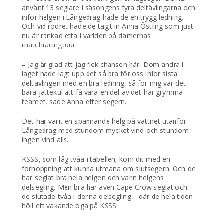
använt 13 seglare i säsongens fyra deltävlingarna och
inför helgen i Långedrag hade de en trygg ledning.
Och vid rodret hade de tagit in Anna Östling som just
nu är rankad etta i världen på damernas
matchracingtour.
– Jag är glad att jag fick chansen här. Dom andra i
laget hade lagt upp det så bra för oss inför sista
deltävlingen med en bra ledning, så för mig var det
bara jättekul att få vara en del av det här grymma
teamet, sade Anna efter segern.
Det har varit en spännande helg på vattnet utanför
Långedrag med stundom mycket vind och stundom
ingen vind alls.
KSSS, som låg tvåa i tabellen, kom dit med en
förhoppning att kunna utmana om slutsegern. Och de
har seglat bra hela helgen och vann helgens
delsegling. Men bra har även Cape Crow seglat och
de slutade tvåa i denna delsegling – där de hela tiden
höll ett vakande öga på KSSS.