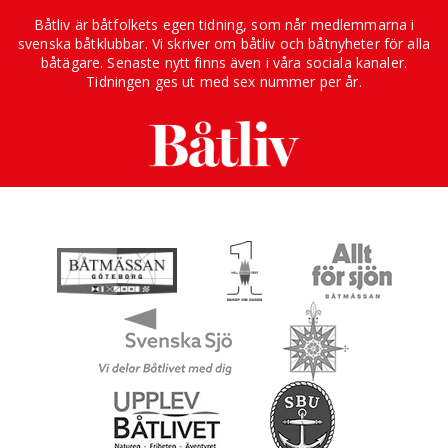
Båtliv är båtfolkets egen tidning, som når medlemmarna i
svenska båtklubbar. Vi skriver om båtliv och båtnyheter för alla
båtägare. Senaste nytt finns även i våra sociala kanaler.
Tidningen ges ut med sex nummer per år.