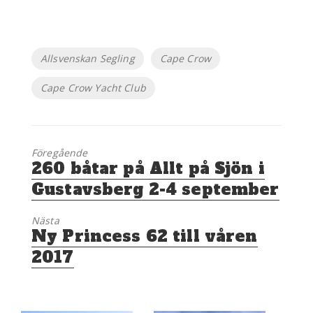
Etiketter
Allsvenskan Segling
Cape Crow
Cape Crow Yacht Club
Föregående
Föregående
260 båtar på Allt på Sjön i
inlägg:
Gustavsberg 2-4 september
Nästa
Nästa
Ny Princess 62 till våren
inlägg:
2017