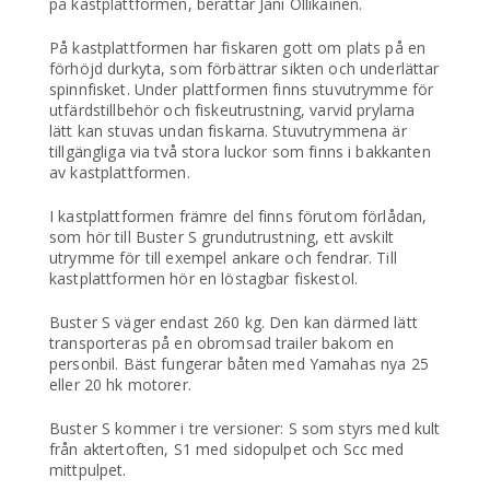
på kastplattformen, berättar Jani Ollikainen.
På kastplattformen har fiskaren gott om plats på en
förhöjd durkyta, som förbättrar sikten och underlättar
spinnfisket. Under plattformen finns stuvutrymme för
utfärdstillbehör och fiskeutrustning, varvid prylarna
lätt kan stuvas undan fiskarna. Stuvutrymmena är
tillgängliga via två stora luckor som finns i bakkanten
av kastplattformen.
I kastplattformen främre del finns förutom förlådan,
som hör till Buster S grundutrustning, ett avskilt
utrymme för till exempel ankare och fendrar. Till
kastplattformen hör en löstagbar fiskestol.
Buster S väger endast 260 kg. Den kan därmed lätt
transporteras på en obromsad trailer bakom en
personbil. Bäst fungerar båten med Yamahas nya 25
eller 20 hk motorer.
Buster S kommer i tre versioner: S som styrs med kult
från aktertoften, S1 med sidopulpet och Scc med
mittpulpet.