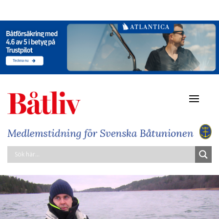
Navigat
av/på