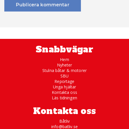
Snabbvägar
Hem
Nyheter
Stulna båtar & motorer
SBU
Reportage
Unga hjältar
Kontakta oss
Läs tidningen
Kontakta oss
Båtliv
info@batliv.se