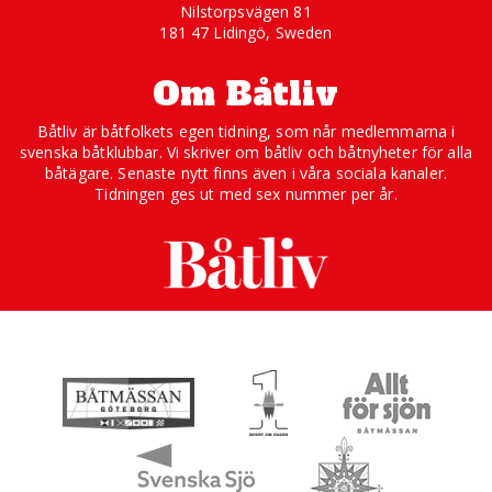
Nilstorpsvägen 81
181 47 Lidingö, Sweden
Om Båtliv
Båtliv är båtfolkets egen tidning, som når medlemmarna i
svenska båtklubbar. Vi skriver om båtliv och båtnyheter för alla
båtägare. Senaste nytt finns även i våra sociala kanaler.
Tidningen ges ut med sex nummer per år.