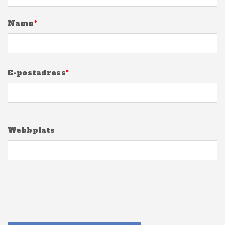
Namn
*
E-postadress
*
Webbplats