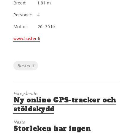
Bredd: 1,81 m
Personer: 4
Motor: 20–30 hk
www.buster.fi
Etiketter
Buster S
Föregående
Föregående
Ny online GPS-tracker och
inlägg:
stöldskydd
Nästa
Nästa
Storleken har ingen
inlägg: