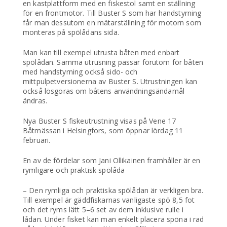
en kastplattform med en fiskestol samt en ställning
för en frontmotor. Till Buster S som har handstyrning
får man dessutom en mätarställning för motorn som
monteras på spölådans sida.
Man kan till exempel utrusta båten med enbart
spölådan. Samma utrusning passar förutom för båten
med handstyrning också sido- och
mittpulpetversionerna av Buster S. Utrustningen kan
också lösgöras om båtens användningsändamål
ändras.
Nya Buster S fiskeutrustning visas på Vene 17
Båtmässan i Helsingfors, som öppnar lördag 11
februari.
En av de fördelar som Jani Ollikainen framhåller är en
rymligare och praktisk spölåda
– Den rymliga och praktiska spölådan är verkligen bra.
Till exempel är gäddfiskarnas vanligaste spö 8,5 fot
och det ryms lätt 5–6 set av dem inklusive rulle i
lådan. Under fisket kan man enkelt placera spöna i rad