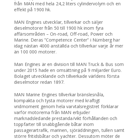
från MAN med hela 24,2 liters cylindervolym och en
effekt på 1900 hk.
MAN Engines utvecklar, tillverkar och säljer
dieselmotorer från 50 till 1900 hk inom fyra
affärsområden – On-road, Off-road, Power och
Marine. Deras ”Competence Center” i Nürnberg har
idag nästan 4000 anställda och tillverkar varje år mer
än 100 000 motorer.
Man Engines är en division till MAN Truck & Bus som
under 2015 hade en omsättning på 9 miljarder Euro.
Bolaget utvecklande och tillverkade världens första
dieselmotor redan 1897.
MAN Marine Engines tillverkar bränslesnåla,
kompakta och tysta motorer med kraftigt
vridmoment genom hela varvtalsregistret förklarar
varför motorerna från MAN erbjuder
marknadsledande prestanda/vikt förhållanden och
toppfarter till snabbgående båtar inom
passagerartrafik, marinen, sjöräddningen, tullen samt
större fritidsbåtar och yachter. Dessutom möter de