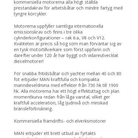
kommersiella motorerna alla högt ställda
prestandakrav för arbetsbåtar och mindre fartyg med
tyngre körcykler.
Motorerna uppfyller samtliga internationella
emissionskrav och finns i tre olika
cylinderkonfigurationer – rak 6:a, V8 och V12.
Kvaliteten är precis så hög som man förväntar sig av
en tysk motortillverkare som först uppfann och
därefter under 120 år har byggt och vidareutvecklat
dieselmotorer!
För snabba fritidsbåtar och yachter mellan 40 och 80
fot erbjuder MAN kraftfulla och kompakta
marindieseldrivna med effekter från 730 hk till 1900
hk. Alla motorerna har ett högt effektuttag och plan
momentkurva redan från låga varvtal, vilket ger
kraftfull acceleration, låg ljudnivå och minskad
bränsleförbrukning.
Kommersiella framdrifts- och elverksmotorer
MAN erbjuder ett brett utbud av fyrtakts