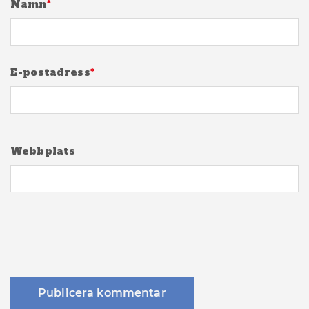
Namn
*
E-postadress
*
Webbplats