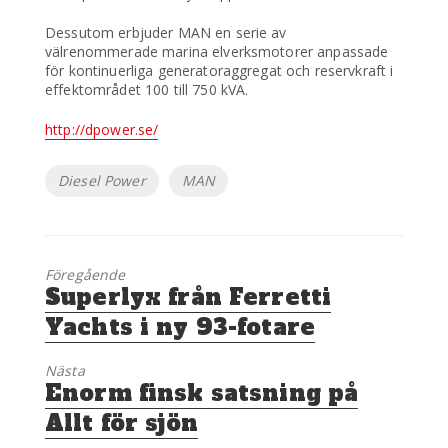
Dessutom erbjuder MAN en serie av
välrenommerade marina elverksmotorer anpassade
för kontinuerliga generatoraggregat och reservkraft i
effektområdet 100 till 750 kVA.
http://dpower.se/
Etiketter
Diesel Power
MAN
Föregående
Föregående
Superlyx från Ferretti
inlägg:
Yachts i ny 93-fotare
Nästa
Nästa
Enorm finsk satsning på
inlägg:
Allt för sjön