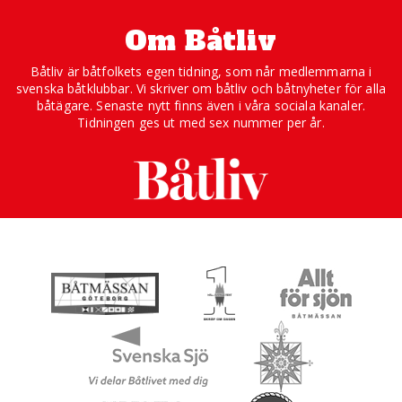
Om Båtliv
Båtliv är båtfolkets egen tidning, som når medlemmarna i
svenska båtklubbar. Vi skriver om båtliv och båtnyheter för alla
båtägare. Senaste nytt finns även i våra sociala kanaler.
Tidningen ges ut med sex nummer per år.