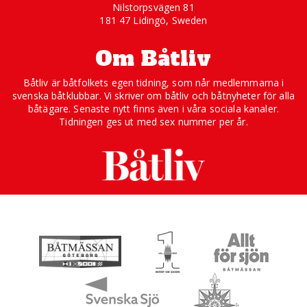
Nilstorpsvägen 81
181 47 Lidingö, Sweden
Om Båtliv
Båtliv är båtfolkets egen tidning, som når medlemmarna i
svenska båtklubbar. Vi skriver om båtliv och båtnyheter för alla
båtägare. Senaste nytt finns även i våra sociala kanaler.
Tidningen ges ut med sex nummer per år.