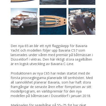
Den nya 65:an blir ett nytt flaggskepp för Bavaria
Yacht och modellen följer upp Bavaria C57 som
lanserades under våren med premiär på båtmässan i
Düsseldorf i vintras. Den här riktigt stora segelbåten
är en logisk utveckling av Bavaria C-Line.
Produktionen av nya C65 har redan startat med de
första provseglingarna planerade till senhösten. Med
all sannolikhet planerar Bavaria, som har haft stora
framgångar de senaste åren efter förnyelsen av sitt
modellprogram, en världspremiär för den nya
modellen på båtmässan i Düsseldorf i januari 2018.
Marknaden för segelbåtar på 55–75 fot har ökat