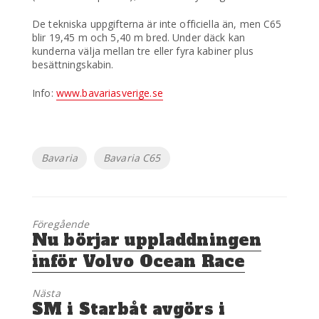
De tekniska uppgifterna är inte officiella än, men C65
blir 19,45 m och 5,40 m bred. Under däck kan
kunderna välja mellan tre eller fyra kabiner plus
besättningskabin.
Info:
www.bavariasverige.se
Etiketter
Bavaria
Bavaria C65
Föregående
Föregående
Nu börjar uppladdningen
inlägg:
inför Volvo Ocean Race
Nästa
Nästa
SM i Starbåt avgörs i
inlägg: