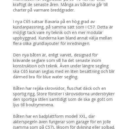
kraftigt de senaste åren. Många av båtarna går till
charter på varmare breddgrader.
I nya C65 satsar Bavaria på en hög grad av
kundanpassning, på samma sätt som i C57. Detta är
möjligt tack vare ny teknik och en mer modulär
uppbyggnad. Kunderna kan bland annat välja mellan
flera olika grundlayouter för inredningen.
Den nya båten är, enligt varvet, designad för
krävande seglare som vill ha det senaste inom
konstruktion och teknik. Även under längre segling
ska C65 kunan seglas med en liten besättning och blir
därmed bra för blue water segling.
Båten har rejäla skrovsidor, fluschat däck och en
sportig rigg. Store fönster i skrovsidorna understryker
den sportiga stilen samtidigt som de ska ge gott om
ljus till boutrymmena.
Båten har en badplattform modell XXL, där
akterspegeln även fungerar som garage för en jolle
(samma som på C57), liksom för dykning eller solbad.