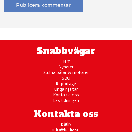
Snabbvägar
Hem
Nyheter
Stulna båtar & motorer
SBU
Reportage
Unga hjältar
Kontakta oss
Läs tidningen
Kontakta oss
Båtliv
info@batliv.se