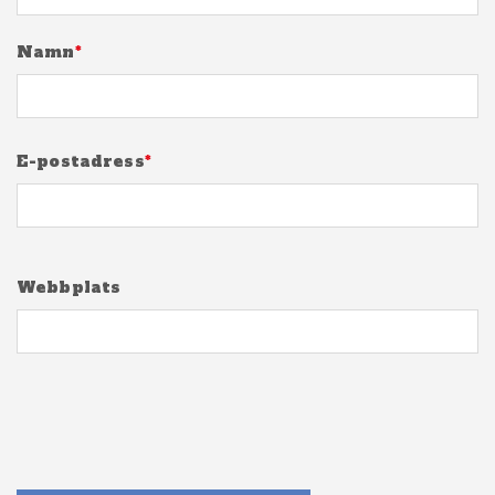
Namn
*
E-postadress
*
Webbplats