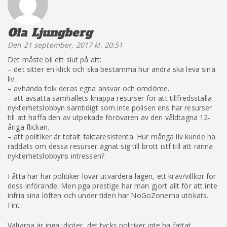
Ola Ljungberg
säger:
Den 21 september, 2017 kl. 20:51
Det måste bli ett slut på att:
– det sitter en klick och ska bestämma hur andra ska leva sina
liv.
– avhända folk deras egna ansvar och omdöme.
– att avsätta samhällets knappa resurser för att tillfredsställa
nykterhetslobbyn samtidigt som inte polisen ens har resurser
till att haffa den av utpekade förövaren av den våldtagna 12-
åriga flickan.
– att politiker är totalt faktaresistenta. Hur många liv kunde ha
räddats om dessa resurser ägnat sig till brott istf till att ränna
nykterhetslobbyns intressen?
I åtta har har politiker lovar utvärdera lagen, ett krav/villkor för
dess införande. Men pga prestige har man gjort allt för att inte
infria sina löften och under tiden har NoGoZonerna utökats.
Fint.
Väljarna är inga idioter, det tycks politiker inte ha fattat.