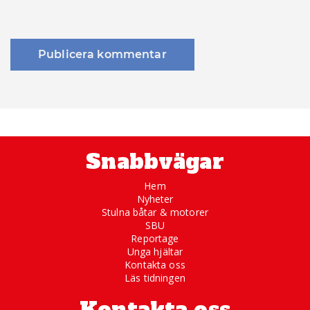
Snabbvägar
Hem
Nyheter
Stulna båtar & motorer
SBU
Reportage
Unga hjältar
Kontakta oss
Läs tidningen
Kontakta oss