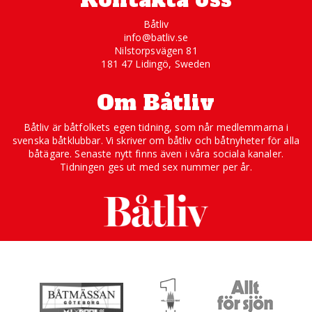
Båtliv
info@batliv.se
Nilstorpsvägen 81
181 47 Lidingö, Sweden
Om Båtliv
Båtliv är båtfolkets egen tidning, som når medlemmarna i
svenska båtklubbar. Vi skriver om båtliv och båtnyheter för alla
båtägare. Senaste nytt finns även i våra sociala kanaler.
Tidningen ges ut med sex nummer per år.