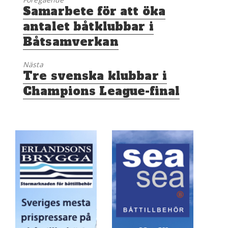
Föregående
Samarbete för att öka
inlägg:
antalet båtklubbar i
Båtsamverkan
Nästa
Nästa
Tre svenska klubbar i
inlägg:
Champions League-final