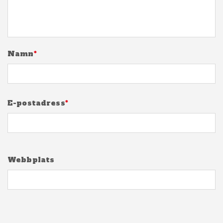
Namn
*
E-postadress
*
Webbplats