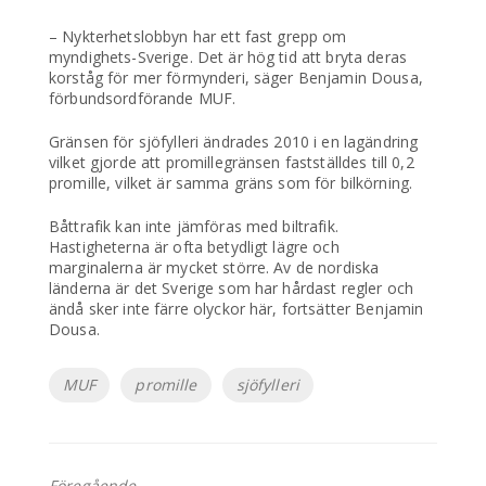
– Nykterhetslobbyn har ett fast grepp om
myndighets-Sverige. Det är hög tid att bryta deras
korståg för mer förmynderi, säger Benjamin Dousa,
förbundsordförande MUF.
Gränsen för sjöfylleri ändrades 2010 i en lagändring
vilket gjorde att promillegränsen fastställdes till 0,2
promille, vilket är samma gräns som för bilkörning.
Båttrafik kan inte jämföras med biltrafik.
Hastigheterna är ofta betydligt lägre och
marginalerna är mycket större. Av de nordiska
länderna är det Sverige som har hårdast regler och
ändå sker inte färre olyckor här, fortsätter Benjamin
Dousa.
Etiketter
MUF
promille
sjöfylleri
Föregående