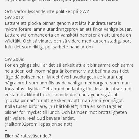
Och varför lyssande inte politiker på GW?
GW 2012:
Lättare att plocka pinnar genom att låta hundratusentals
nyktra förare lämna utandningsprov än att finka vanliga busar.
Lättare att omhänderta en vanskött hamster än att utreda en
våldtäkt. Och så vidare, och så vidare med kursen stadigt bort
från det som riktigt polis­arbete handlar om.
GW 2008:
För en gångs skull är det så enkelt att allt blir sämre och sämre
hela tiden och inom några år kommer vi att befinna oss i det
läge då polisen här i landet överhuvudtaget inte klarar upp
några brott som anmäls av de vanliga medborgare som man
förväntas skydda. Detta med undantag för deras insatser mot
enklare trafikbrott och liknande där man ägnar sig åt att
”plocka pinnar” för att ge sken av att man ändå gör något.
Kolla tusen bilförare, (nu båtfolket*) hitta en som tagit en
pilsner för mycket till lunch. Och kampen mot brottsligheten
går vidare. -Må Gud bevara landet.
(*alltom02promillepasjon.se not)
–
Eller på rättsväsendet?