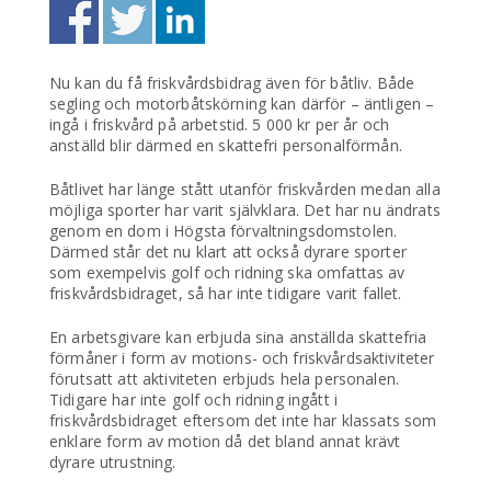
Nu kan du få friskvårdsbidrag även för båtliv. Både
segling och motorbåtskörning kan därför – äntligen –
ingå i friskvård på arbetstid. 5 000 kr per år och
anställd blir därmed en skattefri personalförmån.
Båtlivet har länge stått utanför friskvården medan alla
möjliga sporter har varit självklara. Det har nu ändrats
genom en dom i Högsta förvaltningsdomstolen.
Därmed står det nu klart att också dyrare sporter
som exempelvis golf och ridning ska omfattas av
friskvårdsbidraget, så har inte tidigare varit fallet.
En arbetsgivare kan erbjuda sina anställda skattefria
förmåner i form av motions- och friskvårdsaktiviteter
förutsatt att aktiviteten erbjuds hela personalen.
Tidigare har inte golf och ridning ingått i
friskvårdsbidraget eftersom det inte har klassats som
enklare form av motion då det bland annat krävt
dyrare utrustning.