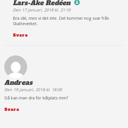
Lars-Åke Redéen
säger:
Den 17 januari, 2018 kl. 21:10
The Real Person
Bra idé, men vi det inte. Det kommer nog svar från
Badge!
Skatteverket.
Svara
Anti-Spam by CleanTalk
Andreas
säger:
Den 19 januari, 2018 kl. 18:00
Då kan man dra för båtplats mm?
Svara