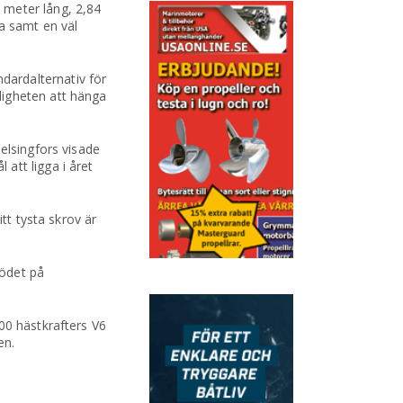
 meter lång, 2,84
ka samt en väl
dardalternativ för
ligheten att hänga
elsingfors visade
att ligga i året
tt tysta skrov är
tödet på
00 hästkrafters V6
en.