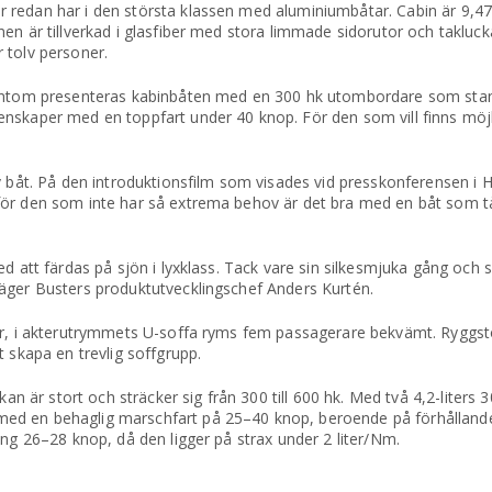
 redan har i den största klassen med aluminiumbåtar. Cabin är 9,47
en är tillverkad i glasfiber med stora limmade sidorutor och takluc
 tolv personer.
hantom presenteras kabinbåten med en 300 hk utombordare som stan
enskaper med en toppfart under 40 knop. För den som vill finns möj
v båt. På den introduktionsfilm som visades vid presskonferensen i H
ör den som inte har så extrema behov är det bra med en båt som tål 
d att färdas på sjön i lyxklass. Tack vare sin silkesmjuka gång och si
äger Busters produktutvecklingschef Anders Kurtén.
ner, i akterutrymmets U-soffa ryms fem passagerare bekvämt. Ryggs
 skapa en trevlig soffgrupp.
r stort och sträcker sig från 300 till 600 hk. Med två 4,2-liters 3
ed en behaglig marschfart på 25–40 knop, beroende på förhålland
ing 26–28 knop, då den ligger på strax under 2 liter/Nm.