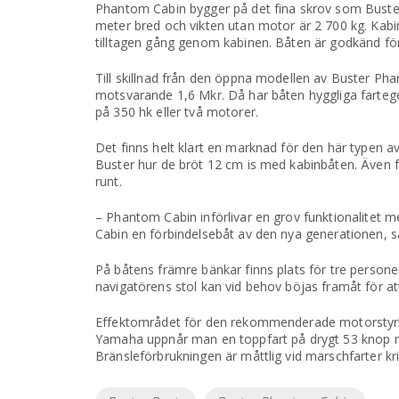
Phantom Cabin bygger på det fina skrov som Buster
meter bred och vikten utan motor är 2 700 kg. Kabin
tilltagen gång genom kabinen. Båten är godkänd för
Till skillnad från den öppna modellen av Buster P
motsvarande 1,6 Mkr. Då har båten hyggliga farteg
på 350 hk eller två motorer.
Det finns helt klart en marknad för den här typen a
Buster hur de bröt 12 cm is med kabinbåten. Även f
runt.
– Phantom Cabin införlivar en grov funktionalitet me
Cabin en förbindelsebåt av den nya generationen, s
På båtens främre bänkar finns plats för tre perso
navigatörens stol kan vid behov böjas framåt för att
Effektområdet för den rekommenderade motorstyrkan ä
Yamaha uppnår man en toppfart på drygt 53 knop m
Bränsleförbrukningen är måttlig vid marschfarter kr
Etiketter