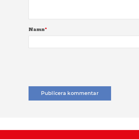
Namn
*