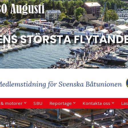
r & motorer
SBU
Reportage
Kontakta oss
Läs