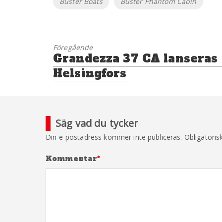
Buster Boats
Buster Phantom Cabin
Föregående
Föregående
Grandezza 37 CA lanseras 
inlägg:
Helsingfors
Säg vad du tycker
Din e-postadress kommer inte publiceras.
Obligatoris
Kommentar
*