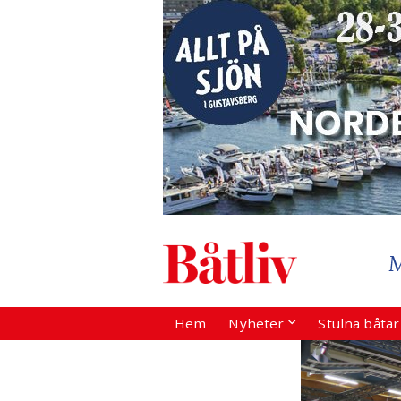
Hem
Nyheter
Stulna båta