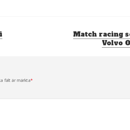
Nästa
i
Match racing s
inlägg:
Volvo 
ka fält är märkta
*