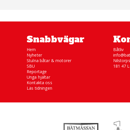
Snabbvägar
Kon
Hem
Båtliv
Nyheter
info@bat
Stulna båtar & motorer
Nilstorp
SBU
181 47 L
Reportage
Unga hjältar
Kontakta oss
Läs tidningen