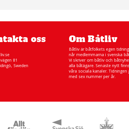
takta oss
Om Båtliv
Båtliv är båtfolkets egen tidnin
liv.se
når medlemmarna i svenska båt
svägen 81
Vi skriver om båtliv och båtnyhe
idingö, Sweden
alla båtägare. Senaste nytt finn
våra sociala kanaler. Tidningen 
med sex nummer per år.