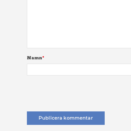
Namn
*