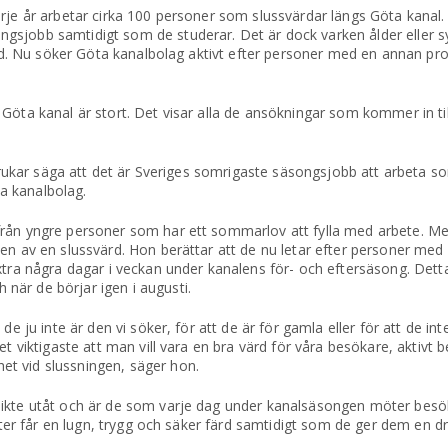
arje år arbetar cirka 100 personer som slussvärdar längs Göta kana
sjobb samtidigt som de studerar. Det är dock varken ålder eller sy
ärd. Nu söker Göta kanalbolag aktivt efter personer med en annan prof
Göta kanal är stort. Det visar alla de ansökningar som kommer in ti
 brukar säga att det är Sveriges somrigaste säsongsjobb att arbeta s
a kanalbolag.
från yngre personer som har ett sommarlov att fylla med arbete. M
en av en slussvärd. Hon berättar att de nu letar efter personer med 
xtra några dagar i veckan under kanalens för- och eftersäsong. Dett
är de börjar igen i augusti.
de ju inte är den vi söker, för att de är för gamla eller för att de in
det viktigaste att man vill vara en bra värd för våra besökare, aktiv
t vid slussningen, säger hon.
sikte utåt och är de som varje dag under kanalsäsongen möter bes
gäster får en lugn, trygg och säker färd samtidigt som de ger dem en