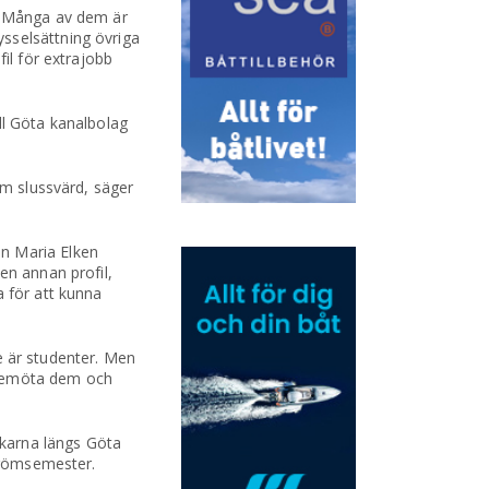
l. Många av dem är
sselsättning övriga
il för extrajobb
ll Göta kanalbolag
om slussvärd, säger
en Maria Elken
en annan profil,
a för att kunna
te är studenter. Men
t bemöta dem och
ökarna längs Göta
 drömsemester.