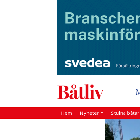
Hem
Nyheter
Stulna båta