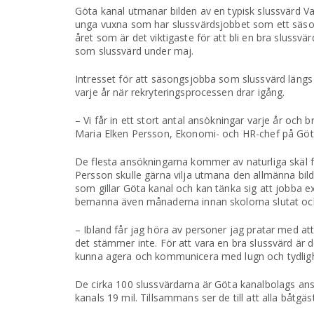
Göta kanal utmanar bilden av en typisk slussvärd V
unga vuxna som har slussvärdsjobbet som ett säsong
året som är det viktigaste för att bli en bra slussv
som slussvärd under maj.
Intresset för att säsongsjobba som slussvärd längs 
varje år när rekryteringsprocessen drar igång.
– Vi får in ett stort antal ansökningar varje år och
Maria Elken Persson, Ekonomi- och HR-chef på Göt
De flesta ansökningarna kommer av naturliga skäl 
Persson skulle gärna vilja utmana den allmänna bild
som gillar Göta kanal och kan tänka sig att jobba e
bemanna även månaderna innan skolorna slutat och n
– Ibland får jag höra av personer jag pratar med att 
det stämmer inte. För att vara en bra slussvärd är 
kunna agera och kommunicera med lugn och tydlighe
De cirka 100 slussvärdarna är Göta kanalbolags an
kanals 19 mil. Tillsammans ser de till att alla båt