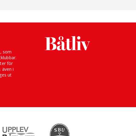
g, som
klubbar.
ter för
s även i
ges ut