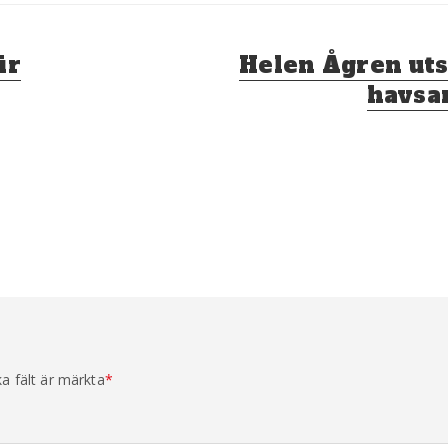
Nästa
ir
Helen Ågren uts
inlägg:
havsa
ka fält är märkta
*