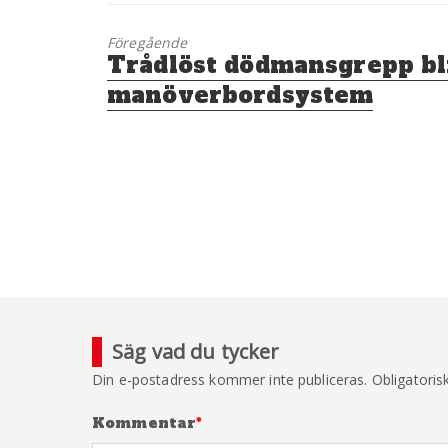
Föregående
Föregående
Trådlöst dödmansgrepp bl
inlägg:
manöverbordsystem
Säg vad du tycker
Din e-postadress kommer inte publiceras.
Obligatoris
Kommentar
*