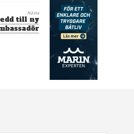
Nästa
edd till ny
mbassadör