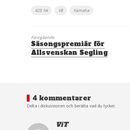
Etiketter
425 hk
V8
Yamaha
Föregående
Föregående
Säsongspremiär för
inlägg:
Allsvenskan Segling
4 kommentarer
Delta i diskussionen och berätta vad du tycker.
ViT
säger: