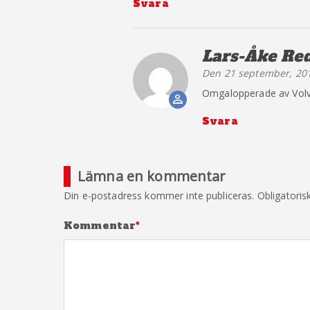
Svara
Lars-Åke Re
Den 21 september, 201
The Real P
Omgalopperade av Volv
Anti-Spam b
Svara
Lämna en kommentar
Din e-postadress kommer inte publiceras.
Obligatoris
Kommentar
*