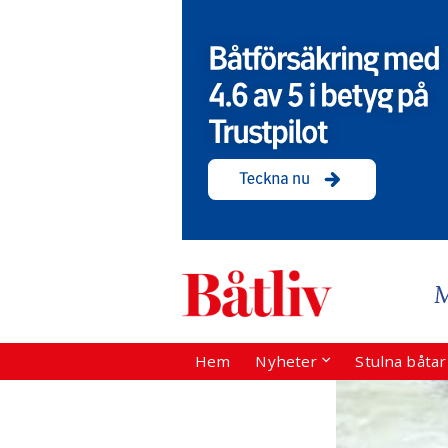
Hem
Nyheter
Stulna båta