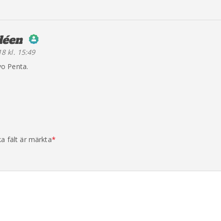
déen
säger:
8 kl. 15:49
erson Badge!
o Penta.
y CleanTalk
ka fält är märkta
*