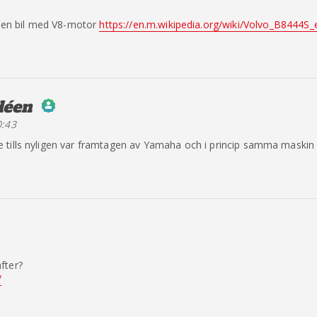
e en bil med V8-motor
https://en.m.wikipedia.org/wiki/Volvo_B8444S_
déen
säger:
0:43
erson Badge!
 tills nyligen var framtagen av Yamaha och i princip samma maski
y CleanTalk
fter?
/