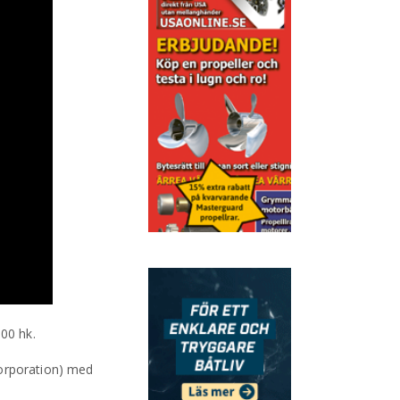
300 hk.
orporation) med