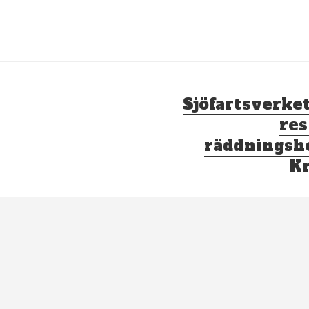
Nästa
Sjöfartsverket
inlägg:
res
räddningshe
Kr