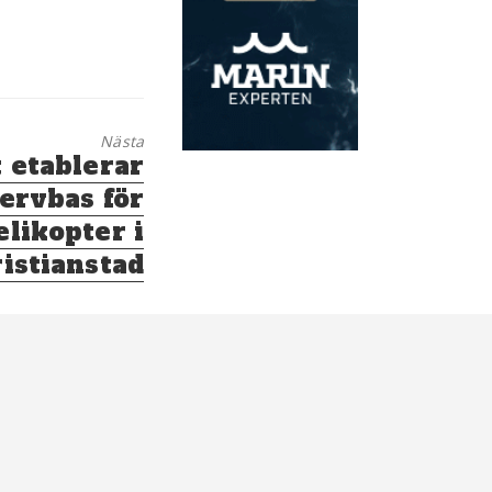
Nästa
 etablerar
ervbas för
likopter i
istianstad