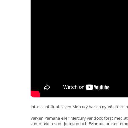
Intressant är att även Mercury har en ny V8 på sin 
Varken Yamaha eller Mercury var dock först med 
varumärken som Johnson och Evinrude presenterad