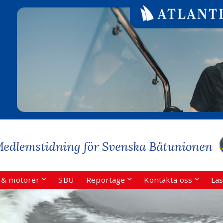
r & motorer
SBU
Reportage
Kontakta oss
Läs