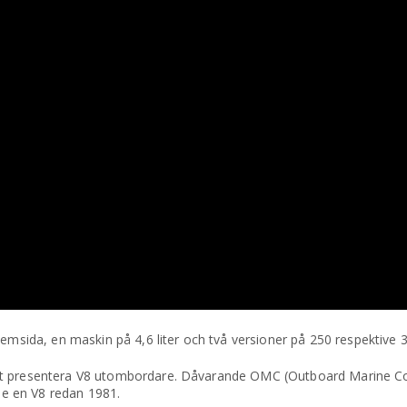
hemsida, en maskin på 4,6 liter och två versioner på 250 respektive 
att presentera V8 utombordare. Dåvarande OMC (Outboard Marine C
e en V8 redan 1981.