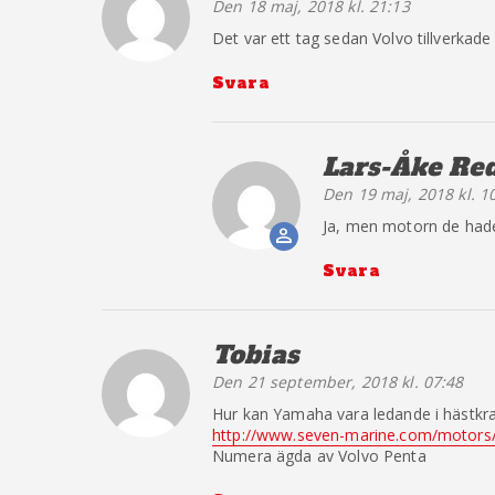
Den 18 maj, 2018 kl. 21:13
Det var ett tag sedan Volvo tillverkad
Svara
Lars-Åke Re
Den 19 maj, 2018 kl. 1
The Real P
Ja, men motorn de hade
Anti-Spam b
Svara
Tobias
säger:
Den 21 september, 2018 kl. 07:48
Hur kan Yamaha vara ledande i hästkra
http://www.seven-marine.com/motors
Numera ägda av Volvo Penta