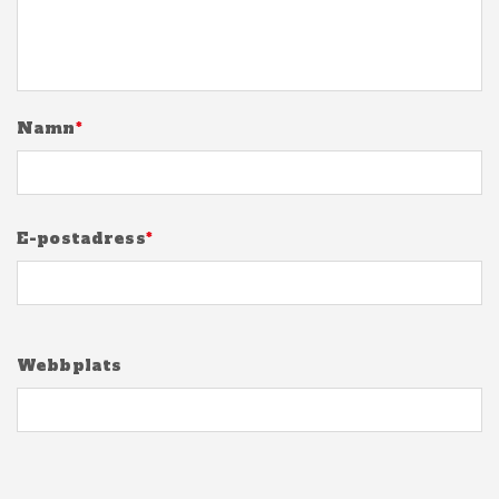
Namn
*
E-postadress
*
Webbplats