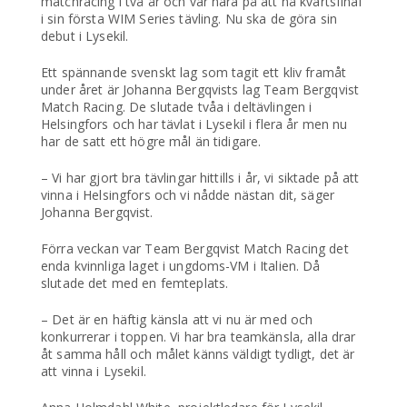
matchracing i två år och var nära på att nå kvartsfinal
i sin första WIM Series tävling. Nu ska de göra sin
debut i Lysekil.
Ett spännande svenskt lag som tagit ett kliv framåt
under året är Johanna Bergqvists lag Team Bergqvist
Match Racing. De slutade tvåa i deltävlingen i
Helsingfors och har tävlat i Lysekil i flera år men nu
har de satt ett högre mål än tidigare.
– Vi har gjort bra tävlingar hittills i år, vi siktade på att
vinna i Helsingfors och vi nådde nästan dit, säger
Johanna Bergqvist.
Förra veckan var Team Bergqvist Match Racing det
enda kvinnliga laget i ungdoms-VM i Italien. Då
slutade det med en femteplats.
– Det är en häftig känsla att vi nu är med och
konkurrerar i toppen. Vi har bra teamkänsla, alla drar
åt samma håll och målet känns väldigt tydligt, det är
att vinna i Lysekil.