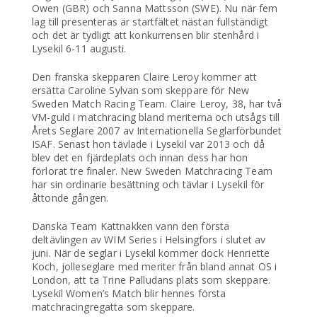
Owen (GBR) och Sanna Mattsson (SWE). Nu när fem
lag till presenteras är startfältet nästan fullständigt
och det är tydligt att konkurrensen blir stenhård i
Lysekil 6-11 augusti.
Den franska skepparen Claire Leroy kommer att
ersätta Caroline Sylvan som skeppare för New
Sweden Match Racing Team. Claire Leroy, 38, har två
VM-guld i matchracing bland meriterna och utsågs till
Årets Seglare 2007 av Internationella Seglarförbundet
ISAF. Senast hon tävlade i Lysekil var 2013 och då
blev det en fjärdeplats och innan dess har hon
förlorat tre finaler. New Sweden Matchracing Team
har sin ordinarie besättning och tävlar i Lysekil för
åttonde gången.
Danska Team Kattnakken vann den första
deltävlingen av WIM Series i Helsingfors i slutet av
juni. När de seglar i Lysekil kommer dock Henriette
Koch, jolleseglare med meriter från bland annat OS i
London, att ta Trine Palludans plats som skeppare.
Lysekil Women’s Match blir hennes första
matchracingregatta som skeppare.