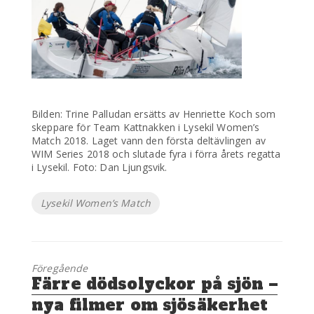
Bilden: Trine Palludan ersätts av Henriette Koch som
skeppare för Team Kattnakken i Lysekil Women’s
Match 2018. Laget vann den första deltävlingen av
WIM Series 2018 och slutade fyra i förra årets regatta
i Lysekil. Foto: Dan Ljungsvik.
Etiketter
Lysekil Women’s Match
Föregående
Föregående
Färre dödsolyckor på sjön –
inlägg:
nya filmer om sjösäkerhet