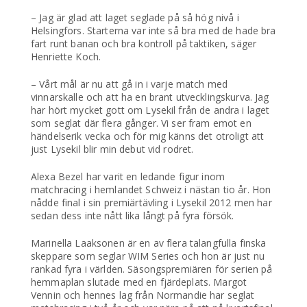
– Jag är glad att laget seglade på så hög nivå i
Helsingfors. Starterna var inte så bra med de hade bra
fart runt banan och bra kontroll på taktiken, säger
Henriette Koch.
– Vårt mål är nu att gå in i varje match med
vinnarskalle och att ha en brant utvecklingskurva. Jag
har hört mycket gott om Lysekil från de andra i laget
som seglat där flera gånger. Vi ser fram emot en
händelserik vecka och för mig känns det otroligt att
just Lysekil blir min debut vid rodret.
Alexa Bezel har varit en ledande figur inom
matchracing i hemlandet Schweiz i nästan tio år. Hon
nådde final i sin premiärtävling i Lysekil 2012 men har
sedan dess inte nått lika långt på fyra försök.
Marinella Laaksonen är en av flera talangfulla finska
skeppare som seglar WIM Series och hon är just nu
rankad fyra i världen. Säsongspremiären för serien på
hemmaplan slutade med en fjärdeplats. Margot
Vennin och hennes lag från Normandie har seglat