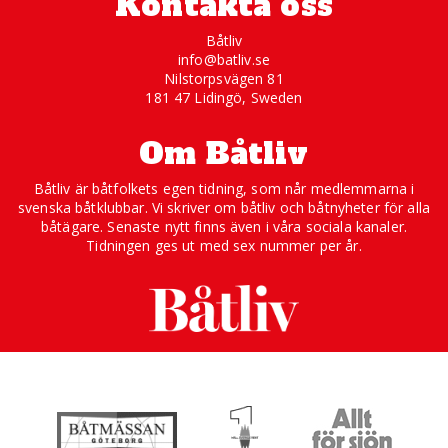
Kontakta oss
Båtliv
info@batliv.se
Nilstorpsvägen 81
181 47 Lidingö, Sweden
Om Båtliv
Båtliv är båtfolkets egen tidning, som når medlemmarna i
svenska båtklubbar. Vi skriver om båtliv och båtnyheter för alla
båtägare. Senaste nytt finns även i våra sociala kanaler.
Tidningen ges ut med sex nummer per år.