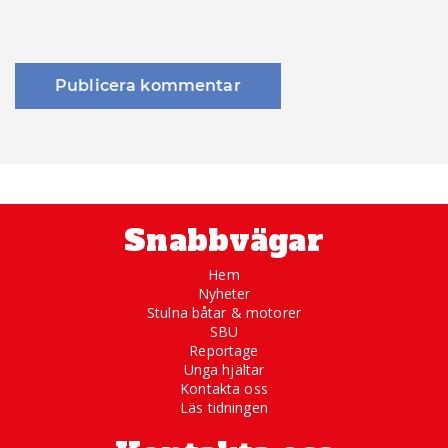
Snabbvägar
Hem
Nyheter
Stulna båtar & motorer
SBU
Reportage
Unga hjältar
Kontakta oss
Läs tidningen