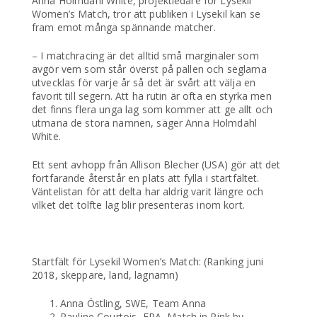
Anna Holmdahl White, projektledare för Lysekil
Women’s Match, tror att publiken i Lysekil kan se
fram emot många spännande matcher.
– I matchracing är det alltid små marginaler som
avgör vem som står överst på pallen och seglarna
utvecklas för varje år så det är svårt att välja en
favorit till segern. Att ha rutin är ofta en styrka men
det finns flera unga lag som kommer att ge allt och
utmana de stora namnen, säger Anna Holmdahl
White.
Ett sent avhopp från Allison Blecher (USA) gör att det
fortfarande återstår en plats att fylla i startfältet.
Väntelistan för att delta har aldrig varit längre och
vilket det tolfte lag blir presenteras inom kort.
Startfält för Lysekil Women’s Match: (Ranking juni
2018, skeppare, land, lagnamn)
Anna Östling, SWE, Team Anna
Pauline Courtois, FRA, Match in Pink by