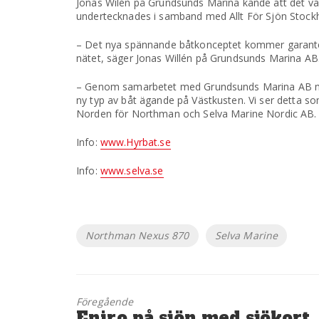
Jonas Wilén på Grundsunds Marina kände att det va
undertecknades i samband med Allt För Sjön Stoc
– Det nya spännande båtkonceptet kommer garanter
nätet, säger Jonas Willén på Grundsunds Marina AB
– Genom samarbetet med Grundsunds Marina AB med 
ny typ av båt ägande på Västkusten. Vi ser detta so
Norden för Northman och Selva Marine Nordic AB.
Info:
www.Hyrbat.se
Info:
www.selva.se
Etiketter
Northman Nexus 870
Selva Marine
Föregående
Föregående
Eniro på sjön med sjökort