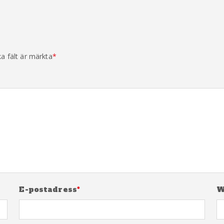
ka fält är märkta
*
E-postadress
*
W