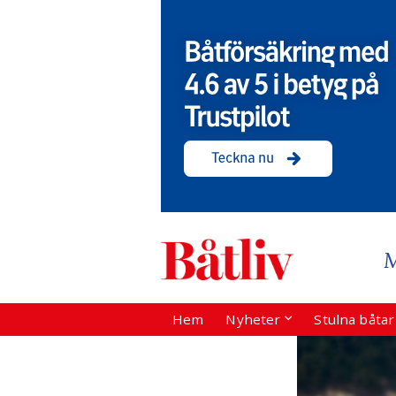
Hem
Nyheter
Stulna båta