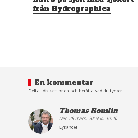
inlägg:
från Hydrographica
En kommentar
Delta i diskussionen och berätta vad du tycker.
Thomas Romlin
säger
Den 28 mars, 2019 kl. 10:40
Lysande!