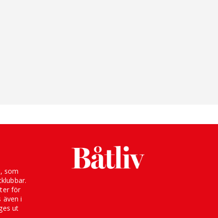
g, som
klubbar.
ter för
s även i
ges ut