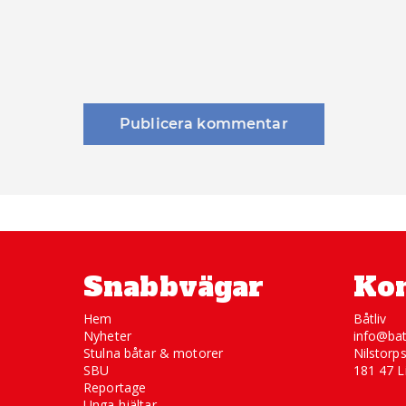
Snabbvägar
Kon
Hem
Båtliv
Nyheter
info@bat
Stulna båtar & motorer
Nilstorp
SBU
181 47 L
Reportage
Unga hjältar