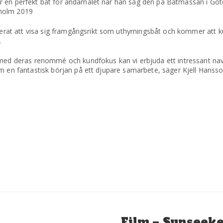
r en perfekt båt för ändamålet när han såg den på Båtmässan i Gö
kholm 2019
at att visa sig framgångsrikt som uthyrningsbåt och kommer att k
.
deras renommé och kundfokus kan vi erbjuda ett intressant nav o
m en fantastisk början på ett djupare samarbete, säger Kjell Hansso
Nästa
Film – Sunseek