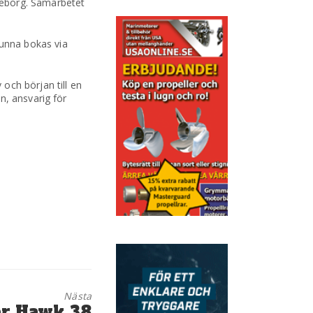
teborg. Samarbetet
unna bokas via
ch början till en
n, ansvarig för
Nästa
er Hawk 38