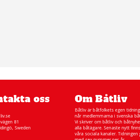
takta oss
Om Båtliv
Båtliv är båtfolkets egen tidnin
liv.se
når medlemmarna i svenska båt
svägen 81
Vi skriver om båtliv och båtnyhe
idingö, Sweden
alla båtägare. Senaste nytt finn
våra sociala kanaler. Tidningen 
med sex nummer per år.