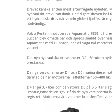
Drevet kanske är den mest efterfrågade nyheten. M
hydrauliskt drev utan dunk. De tidigare dreven höll 
ett hydrauliskt drev där växeln glider i ljudlöst är 
nödvändigt.
Volvo Penta introducerade Aquamatic 1959, då dreve
Succén blev omedelbar och spreds snabbt över hela
Aquamatic med Duoprop, det vill säga två motrotera
vattnet.
Det nya hydrauliska drevet heter DPI. Förutom hydrau
prestanda.
De nya versionerna av D4 och D6 marina dieselmot
därmed de här motorerna i effekterna 150–480 hk.
D4 är på 3,7 liter och den större D6 på 5,5 liter 
ursprungsmodellen gav. Båda de nya versionerna har 
registret. Motorerna är även mer bränsleeffektiva 