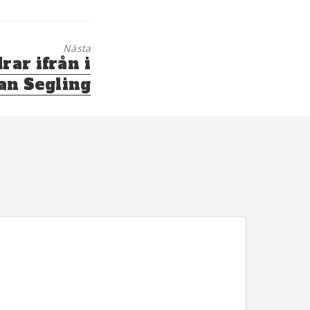
Nästa
ar ifrån i
an Segling