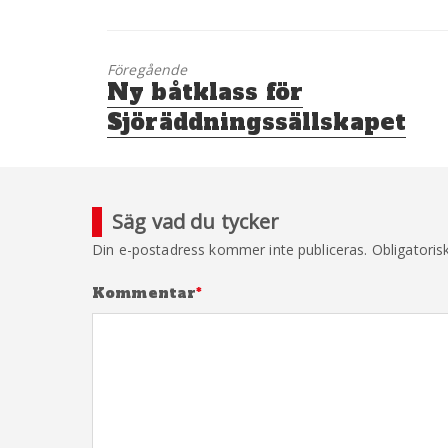
Föregående
Föregående
Ny båtklass för
inlägg:
Sjöräddningssällskapet
Säg vad du tycker
Din e-postadress kommer inte publiceras.
Obligatoris
Kommentar
*