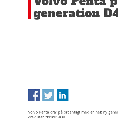
Volvo Penta p
generation D
Volvo Penta drar på ordentligt med en helt ny gene
drev utan ”klonk”-ljud.