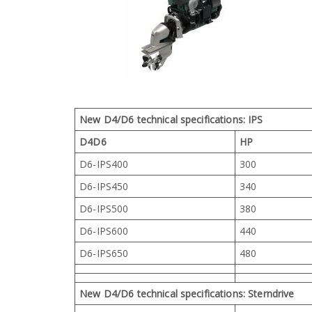
New D4/D6 technical specifications: IPS
D4D6
HP
D6-IPS400
300
D6-IPS450
340
D6-IPS500
380
D6-IPS600
440
D6-IPS650
480
New D4/D6 technical specifications: Sterndrive