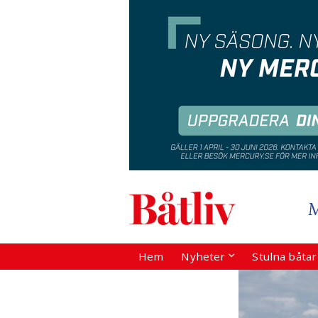
Hem
Nyheter
Stulna båta