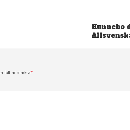
Nästa
Hunnebo dr
inlägg:
Allsvensk
ka fält är märkta
*