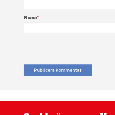
Namn
*