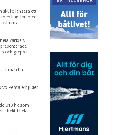
skulle lansera ett
t”, men känslan med
dlöst drev
hela världen.
 presenterade
ns och grepp i
r att matcha
lvo Penta erbjuder
d de 310 hk som
 effekt i hela