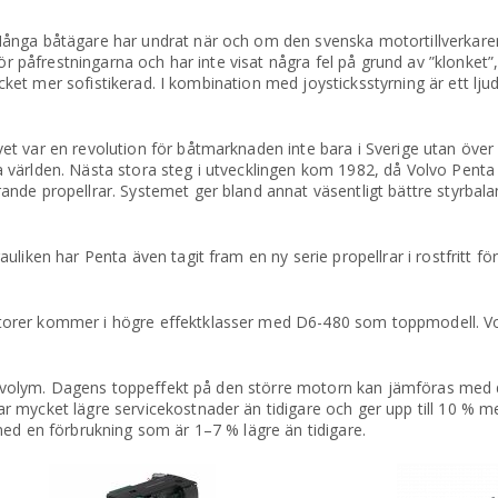
ånga båtägare har undrat när och om den svenska motortillverkaren 
för påfrestningarna och har inte visat några fel på grund av ”klonke
mycket mer sofistikerad. I kombination med joysticksstyrning är ett lju
t var en revolution för båtmarknaden inte bara i Sverige utan över 
 världen. Nästa stora steg i utvecklingen kom 1982, då Volvo Penta
nde propellrar. Systemet ger bland annat väsentligt bättre styrbala
liken har Penta även tagit fram en ny serie propellrar i rostfritt fö
orer kommer i högre effektklasser med D6-480 som toppmodell. Vo
slagvolym. Dagens toppeffekt på den större motorn kan jämföras me
mycket lägre servicekostnader än tidigare och ger upp till 10 % mer
med en förbrukning som är 1–7 % lägre än tidigare.