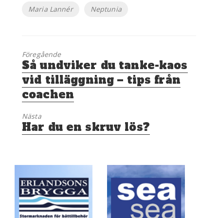
Etiketter
Maria Lannér
Neptunia
Föregående
Föregående
Så undviker du tanke-kaos
inlägg:
vid tilläggning – tips från
coachen
Nästa
Nästa
Har du en skruv lös?
inlägg: