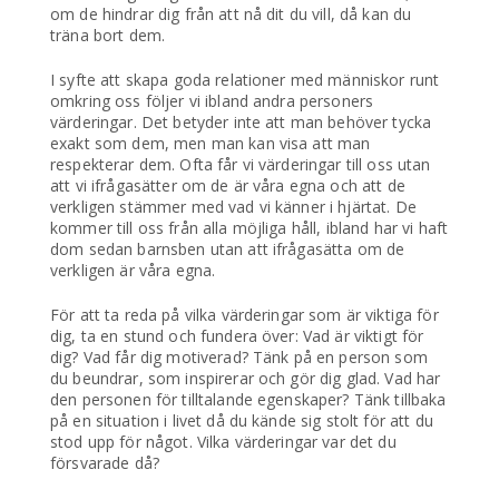
om de hindrar dig från att nå dit du vill, då kan du
träna bort dem.
I syfte att skapa goda relationer med människor runt
omkring oss följer vi ibland andra personers
värderingar. Det betyder inte att man behöver tycka
exakt som dem, men man kan visa att man
respekterar dem. Ofta får vi värderingar till oss utan
att vi ifrågasätter om de är våra egna och att de
verkligen stämmer med vad vi känner i hjärtat. De
kommer till oss från alla möjliga håll, ibland har vi haft
dom sedan barnsben utan att ifrågasätta om de
verkligen är våra egna.
För att ta reda på vilka värderingar som är viktiga för
dig, ta en stund och fundera över: Vad är viktigt för
dig? Vad får dig motiverad? Tänk på en person som
du beundrar, som inspirerar och gör dig glad. Vad har
den personen för tilltalande egenskaper? Tänk tillbaka
på en situation i livet då du kände sig stolt för att du
stod upp för något. Vilka värderingar var det du
försvarade då?