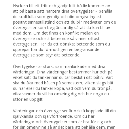
Nyckeln till ett fritt och glädjefullt båtliv kommer av
att på bästa sätt hantera dina övertygelser – behålla
de kraftfulla som ger dig och din omgivning ett
positivt sinnestillstånd och att du blir medveten om de
övertygelser som begränsar dig så att du kan bli av
med dom. Om det finns en konflikt mellan en
övertygelse och ett beteende så vinner oftast
övertygelsen. Har du ett oönskat beteende som du
upprepar har du förmodligen en begränsande
övertygelse som styr ditt beteende.
Övertygelser är starkt sammanlänkade med dina
värderingar. Dina värderingar bestämmer hur och på
vilket sätt du tänker när du tar beslut i ditt båtliv: Vart
ska du åka med båten på semestern, vilken slags båt
du har eller du tänker köpa, vad och vem du tror på,
vilka vänner du vill ha omkring dig och hur noga du
utför en uppgift.
Värderingar och övertygelser är också kopplade till din
självkänsla och självförtroende. Om du har
värderingar och övertygelser som är bra för dig och
för din omgivning så är det bara att behålla dem, men