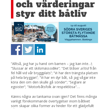
och värderingar
styr ditt båtliv
”Alltså, jag har ju hand om barnen – jag kan inte…!;
”Slussar är ett skilsmässodike”; ”Det blåser
alltid
från
fel håll vid vår bryggplats”; ”Vi har den trängsta platsen
på hela bryggan”; ”Vi har en dyr båt, så jag vågar inte
köra den om den skulle gå sönder”; ”Seglare är
egoister”; ”Motorbåtsfolk är respektlösa”….
Känns några av tankarna ovan igen? Det finns många
vanligt förekommande övertygelser inom båtlivet
som skapar olika former av hinder för ett glädjefullt