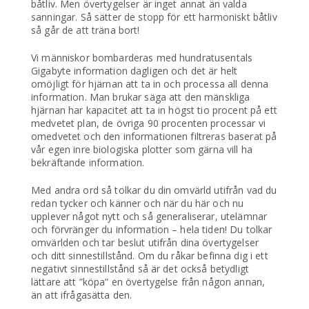
båtliv. Men övertygelser är inget annat än valda
sanningar. Så sätter de stopp för ett harmoniskt båtliv
så går de att träna bort!
Vi människor bombarderas med hundratusentals
Gigabyte information dagligen och det är helt
omöjligt för hjärnan att ta in och processa all denna
information. Man brukar säga att den mänskliga
hjärnan har kapacitet att ta in högst tio procent på ett
medvetet plan, de övriga 90 procenten processar vi
omedvetet och den informationen filtreras baserat på
vår egen inre biologiska plotter som gärna vill ha
bekräftande information.
Med andra ord så tolkar du din omvärld utifrån vad du
redan tycker och känner och när du här och nu
upplever något nytt och så generaliserar, utelämnar
och förvränger du information – hela tiden! Du tolkar
omvärlden och tar beslut utifrån dina övertygelser
och ditt sinnestillstånd. Om du råkar befinna dig i ett
negativt sinnestillstånd så är det också betydligt
lättare att ”köpa” en övertygelse från någon annan,
än att ifrågasätta den.