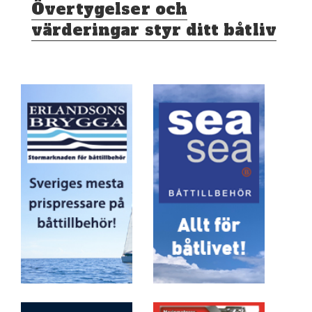
Nästa
Övertygelser och
inlägg:
värderingar styr ditt båtliv