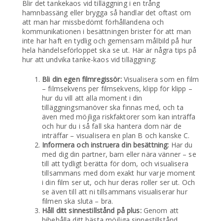
Blir det tankekaos vid tilläggning i en trång
hamnbassäng eller brygga så handlar det oftast om
att man har missbedömt förhållandena och
kommunikationen i besättningen brister för att man
inte har haft en tydlig och gemensam målbild på hur
hela händelseförloppet ska se ut. Här är några tips på
hur att undvika tanke-kaos vid tilläggning:
Bli din egen filmregissör:
Visualisera som en film
– filmsekvens per filmsekvens, klipp för klipp –
hur du vill att alla moment i din
tilläggningsmanöver ska finnas med, och ta
även med möjliga riskfaktorer som kan inträffa
och hur du i så fall ska hantera dom när de
inträffar – visualisera en plan B och kanske C.
Informera och instruera din besättning:
Har du
med dig din partner, barn eller nära vänner – se
till att tydligt berätta för dom, och visualisera
tillsammans med dom exakt hur varje moment
i din film ser ut, och hur deras roller ser ut. Och
se även till att ni tillsammans visualiserar hur
filmen ska sluta – bra.
Håll ditt sinnestillstånd på plus:
Genom att
bibehålla ditt bästa möjliga sinnestillstånd