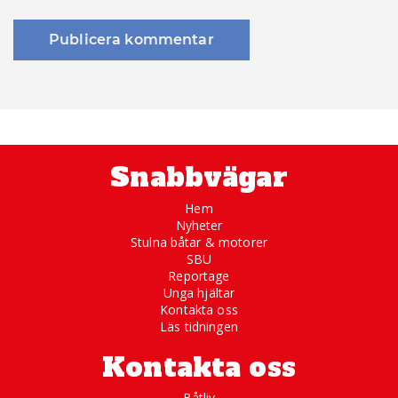
Snabbvägar
Hem
Nyheter
Stulna båtar & motorer
SBU
Reportage
Unga hjältar
Kontakta oss
Läs tidningen
Kontakta oss
Båtliv