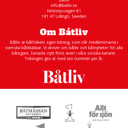
info@batliv.se
Nilstorpsvägen 81
181 47 Lidingö, Sweden
Om Båtliv
Båtliv är båtfolkets egen tidning, som når medlemmarna i
svenska båtklubbar. Vi skriver om båtliv och båtnyheter för alla
båtägare. Senaste nytt finns även i våra sociala kanaler.
Tidningen ges ut med sex nummer per år.