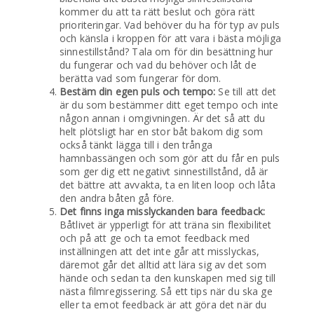
kommer du att ta rätt beslut och göra rätt
prioriteringar. Vad behöver du ha för typ av puls
och känsla i kroppen för att vara i bästa möjliga
sinnestillstånd? Tala om för din besättning hur
du fungerar och vad du behöver och låt de
berätta vad som fungerar för dom.
Bestäm din egen puls och tempo:
Se till att det
är du som bestämmer ditt eget tempo och inte
någon annan i omgivningen. Är det så att du
helt plötsligt har en stor båt bakom dig som
också tänkt lägga till i den trånga
hamnbassängen och som gör att du får en puls
som ger dig ett negativt sinnestillstånd, då är
det bättre att avvakta, ta en liten loop och låta
den andra båten gå före.
Det finns inga misslyckanden bara feedback:
Båtlivet är ypperligt för att träna sin flexibilitet
och på att ge och ta emot feedback med
inställningen att det inte går att misslyckas,
däremot går det alltid att lära sig av det som
hände och sedan ta den kunskapen med sig till
nästa filmregissering. Så ett tips när du ska ge
eller ta emot feedback är att göra det när du