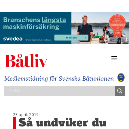
Navigat
av/på
23 april, 2019
Så undviker du