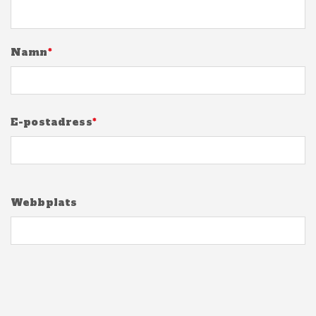
Namn
*
E-postadress
*
Webbplats