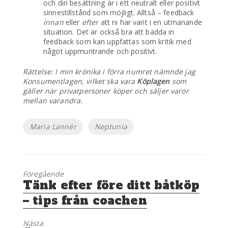
och din besättning är i ett neutralt eller positivt
sinnestillstånd som möjligt. Alltså – feedback
innan
eller
efter
att ni har varit i en utmanande
situation. Det är också bra att bädda in
feedback som kan uppfattas som kritik med
något uppmuntrande och positivt.
Rättelse: I min krönika i förra numret nämnde jag
Konsumentlagen, vilket ska vara
Köplagen
som
gäller när privatpersoner köper och säljer varor
mellan varandra.
Etiketter
Maria Lannér
Neptunia
Föregående
Föregående
Tänk efter före ditt båtköp
inlägg:
– tips från coachen
Nästa