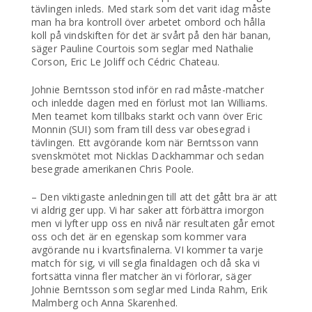
tävlingen inleds. Med stark som det varit idag måste
man ha bra kontroll över arbetet ombord och hålla
koll på vindskiften för det är svårt på den här banan,
säger Pauline Courtois som seglar med Nathalie
Corson, Eric Le Joliff och Cédric Chateau.
Johnie Berntsson stod inför en rad måste-matcher
och inledde dagen med en förlust mot Ian Williams.
Men teamet kom tillbaks starkt och vann över Eric
Monnin (SUI) som fram till dess var obesegrad i
tävlingen. Ett avgörande kom när Berntsson vann
svenskmötet mot Nicklas Dackhammar och sedan
besegrade amerikanen Chris Poole.
– Den viktigaste anledningen till att det gått bra är att
vi aldrig ger upp. Vi har saker att förbättra imorgon
men vi lyfter upp oss en nivå när resultaten går emot
oss och det är en egenskap som kommer vara
avgörande nu i kvartsfinalerna. VI kommer ta varje
match för sig, vi vill segla finaldagen och då ska vi
fortsätta vinna fler matcher än vi förlorar, säger
Johnie Berntsson som seglar med Linda Rahm, Erik
Malmberg och Anna Skarenhed.