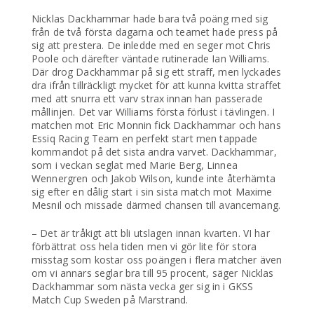
Nicklas Dackhammar hade bara två poäng med sig
från de två första dagarna och teamet hade press på
sig att prestera. De inledde med en seger mot Chris
Poole och därefter väntade rutinerade Ian Williams.
Där drog Dackhammar på sig ett straff, men lyckades
dra ifrån tillräckligt mycket för att kunna kvitta straffet
med att snurra ett varv strax innan han passerade
mållinjen. Det var Williams första förlust i tävlingen. I
matchen mot Eric Monnin fick Dackhammar och hans
Essiq Racing Team en perfekt start men tappade
kommandot på det sista andra varvet. Dackhammar,
som i veckan seglat med Marie Berg, Linnea
Wennergren och Jakob Wilson, kunde inte återhämta
sig efter en dålig start i sin sista match mot Maxime
Mesnil och missade därmed chansen till avancemang.
– Det är tråkigt att bli utslagen innan kvarten. VI har
förbättrat oss hela tiden men vi gör lite för stora
misstag som kostar oss poängen i flera matcher även
om vi annars seglar bra till 95 procent, säger Nicklas
Dackhammar som nästa vecka ger sig in i GKSS
Match Cup Sweden på Marstrand.