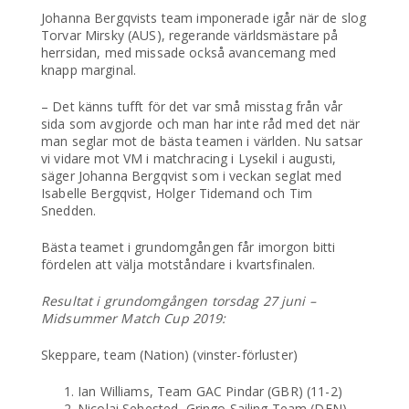
Johanna Bergqvists team imponerade igår när de slog
Torvar Mirsky (AUS), regerande världsmästare på
herrsidan, med missade också avancemang med
knapp marginal.
– Det känns tufft för det var små misstag från vår
sida som avgjorde och man har inte råd med det när
man seglar mot de bästa teamen i världen. Nu satsar
vi vidare mot VM i matchracing i Lysekil i augusti,
säger Johanna Bergqvist som i veckan seglat med
Isabelle Bergqvist, Holger Tidemand och Tim
Snedden.
Bästa teamet i grundomgången får imorgon bitti
fördelen att välja motståndare i kvartsfinalen.
Resultat i grundomgången torsdag 27 juni –
Midsummer Match Cup 2019:
Skeppare, team (Nation) (vinster-förluster)
Ian Williams, Team GAC Pindar (GBR) (11-2)
Nicolai Sehested, Gringo Sailing Team (DEN)