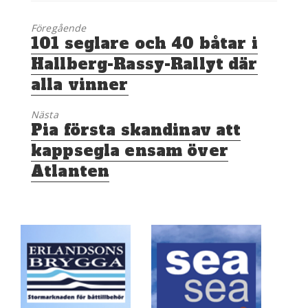
Föregående
Föregående
101 seglare och 40 båtar i
inlägg:
Hallberg-Rassy-Rallyt där
alla vinner
Nästa
Nästa
Pia första skandinav att
inlägg:
kappsegla ensam över
Atlanten