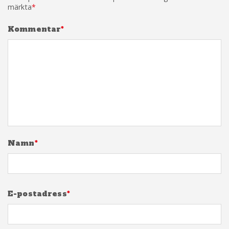
märkta
*
Kommentar
*
Namn
*
E-postadress
*