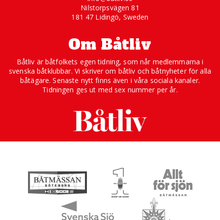
Nilstorpsvägen 81
181 47 Lidingö, Sweden
Om Båtliv
Båtliv är båtfolkets egen tidning, som når medlemmarna i
svenska båtklubbar. Vi skriver om båtliv och båtnyheter för alla
båtägare. Senaste nytt finns även i våra sociala kanaler.
Tidningen ges ut med sex nummer per år.