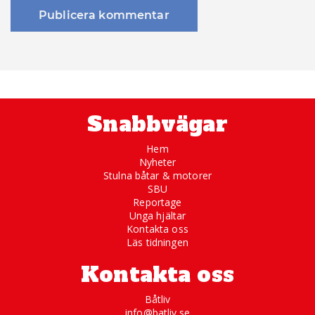
Snabbvägar
Hem
Nyheter
Stulna båtar & motorer
SBU
Reportage
Unga hjältar
Kontakta oss
Läs tidningen
Kontakta oss
Båtliv
info@batliv.se