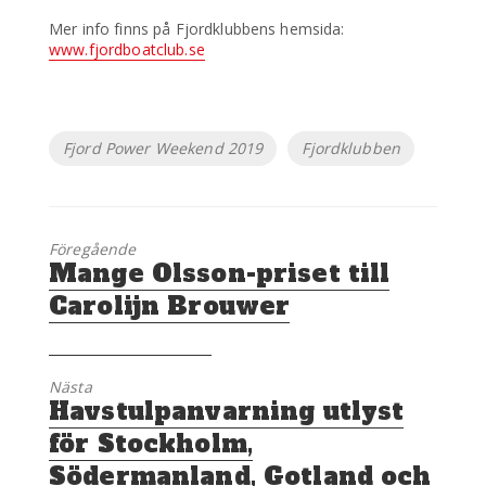
Mer info finns på Fjordklubbens hemsida:
www.fjordboatclub.se
Etiketter
Fjord Power Weekend 2019
Fjordklubben
Föregående
Föregående
Mange Olsson-priset till
inlägg:
Carolijn Brouwer
Nästa
Nästa
​Havstulpanvarning utlyst
inlägg:
för Stockholm,
Södermanland, Gotland och