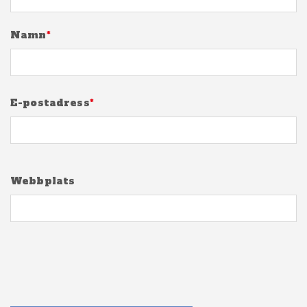
Namn
*
E-postadress
*
Webbplats