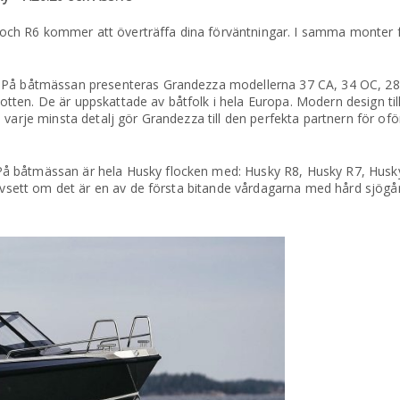
ch R6 kommer att överträffa dina förväntningar. I samma monter 
5. På båtmässan presenteras Grandezza modellerna 37 CA, 34 OC, 28
tten. De är uppskattade av båtfolk i hela Europa. Modern design 
 varje minsta detalj gör Grandezza till den perfekta partnern för of
På båtmässan är hela Husky flocken med: Husky R8, Husky R7, Husk
Oavsett om det är en av de första bitande vårdagarna med hård sjögå