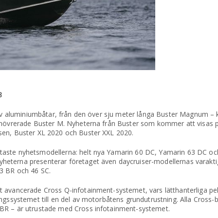
8
av aluminiumbåtar, från den över sju meter långa Buster Magnum – k
manövrerade Buster M. Nyheterna från Buster som kommer att visas
sen, Buster XL 2020 och Buster XXL 2020.
aste nyhetsmodellerna: helt nya Yamarin 60 DC, Yamarin 63 DC o
eterna presenterar företaget även daycruiser-modellernas varaktig
3 BR och 46 SC.
et avancerade Cross Q-infotainment-systemet, vars lätthanterliga 
ingssystemet till en del av motorbåtens grundutrustning. Alla Cross
 BR – är utrustade med Cross infotainment-systemet.