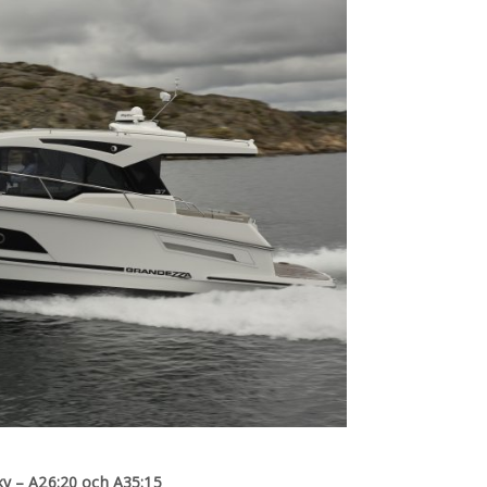
y – A26:20 och A35:15