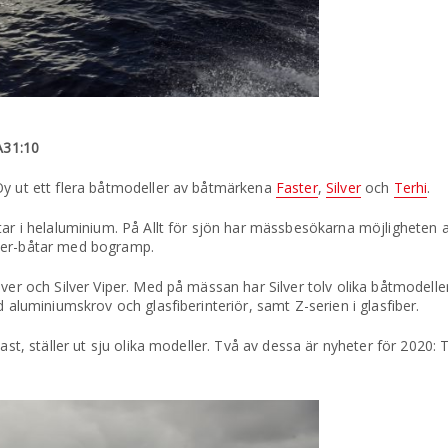
A31:10
Oy ut ett flera båtmodeller av båtmärkena
Faster
,
Silver
och
Terhi
.
tar i helaluminium. På Allt för sjön har mässbesökarna möjligheten 
ster-båtar med bogramp.
ver och Silver Viper. Med på mässan har Silver tolv olika båtmodeller 
d aluminiumskrov och glasfiberinteriör, samt Z-serien i glasfiber.
last, ställer ut sju olika modeller. Två av dessa är nyheter för 2020: