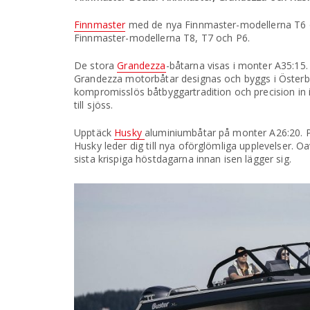
Finnmaster
med de nya Finnmaster-modellerna T6 o
Finnmaster-modellerna T8, T7 och P6.
De stora
Grandezza
-båtarna visas i monter A35:1
Grandezza motorbåtar designas och byggs i Österbo
kompromisslös båtbyggartradition och precision in i
till sjöss.
Upptäck
Husky
aluminiumbåtar på monter A26:20. 
Husky leder dig till nya oförglömliga upplevelser. 
sista krispiga höstdagarna innan isen lägger sig.