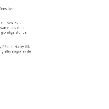
finns även
 OC och 25 S.
tillsammans med
örglömliga stunder
y R6 och Husky R5.
ng eller några av de