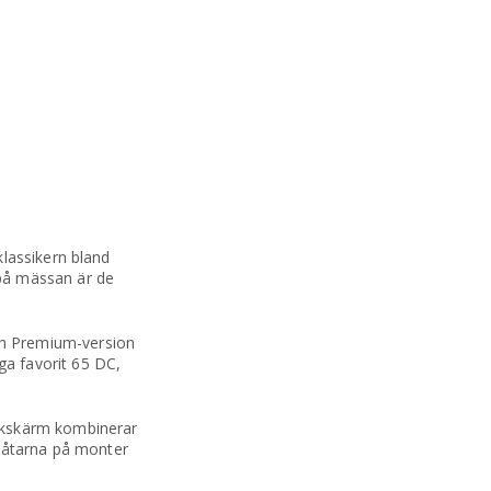
lassikern bland
 på mässan är de
ch Premium-version
a favorit 65 DC,
pekskärm kombinerar
-båtarna på monter