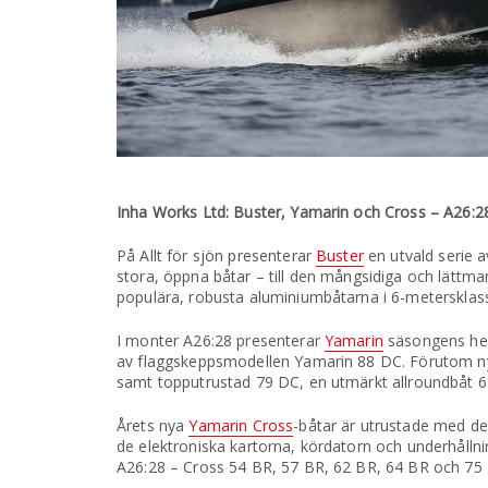
Inha Works Ltd: Buster, Yamarin och Cross – A26:2
På Allt för sjön presenterar
Buster
en utvald serie 
stora, öppna båtar – till den mångsidiga och lätt
populära, robusta aluminiumbåtarna i 6-metersklas
I monter A26:28 presenterar
Yamarin
säsongens het
av flaggskeppsmodellen Yamarin 88 DC. Förutom nyh
samt topputrustad 79 DC, en utmärkt allroundbåt 6
Årets nya
Yamarin Cross
-båtar är utrustade med d
de elektroniska kartorna, kördatorn och underhålln
A26:28 – Cross 54 BR, 57 BR, 62 BR, 64 BR och 75