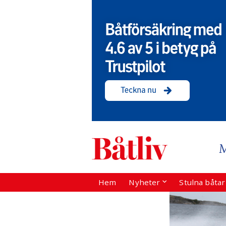
Hem
Nyheter
Stulna båta