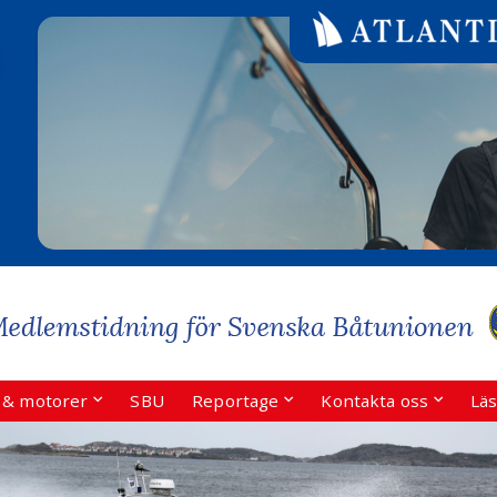
r & motorer
SBU
Reportage
Kontakta oss
Läs