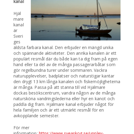
kanal
Hjäl
mare
kanal
är
Sveri
ges
äldsta farbara kanal. Den erbjuder en mängd unika
och spännande aktiviteter. Den anrika kanalen är ett
populärt resmål där du både kan ta dig fram på egen
hand eller ta del av de många passagerarbåtar som
gör regelbundna turer under sommaren. Vackra
naturupplevelser, badplatser och naturstigar kantar
den drygt 13 km långa kanalen och fiskemöjligheterna
är många. Passa på att stanna till vid Hjälmare
dockas besökscentrum, vandra någon av de många
natursköna vandringslederna eller hyr en kanot och
paddla dig fram. Hjälmare kanal erbjuder något för
hela familjen och är ett utmärkt resmål för en
avkopplande semester.
För mer
information:
https://www.sveaskog.se/upplev-