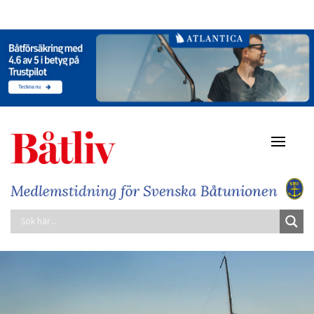
Navigat
av/på