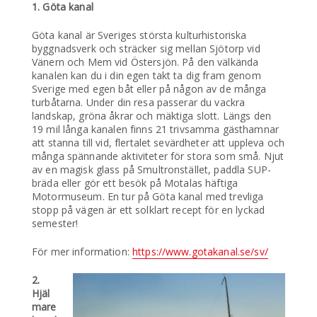
1. Göta kanal
Göta kanal är Sveriges största kulturhistoriska
byggnadsverk och sträcker sig mellan Sjötorp vid
Vänern och Mem vid Östersjön. På den välkända
kanalen kan du i din egen takt ta dig fram genom
Sverige med egen båt eller på någon av de många
turbåtarna. Under din resa passerar du vackra
landskap, gröna åkrar och mäktiga slott. Längs den
19 mil långa kanalen finns 21 trivsamma gästhamnar
att stanna till vid, flertalet sevärdheter att uppleva och
många spännande aktiviteter för stora som små. Njut
av en magisk glass på Smultronstället, paddla SUP-
bräda eller gör ett besök på Motalas häftiga
Motormuseum. En tur på Göta kanal med trevliga
stopp på vägen är ett solklart recept för en lyckad
semester!
För mer information:
https://www.gotakanal.se/sv/
2.
Hjäl
mare