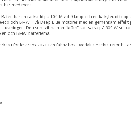
et bar med mera.
ss. Båten har en räckvidd på 100 M vid 9 knop och en kalkylerad topp
eedo och BMW. Två Deep Blue motorer med en gemensam effekt på
 utrustningen. Den som vill ha mer ”kräm” kan satsa på 600 W solpan
elen och BMW-batterierna.
rkas i för leverans 2021 i en fabrik hos Daedalus Yachts i North Car
W