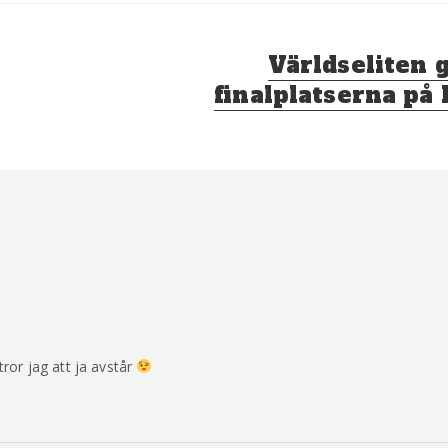
Nästa
Världseliten 
inlägg:
finalplatserna på
ror jag att ja avstår