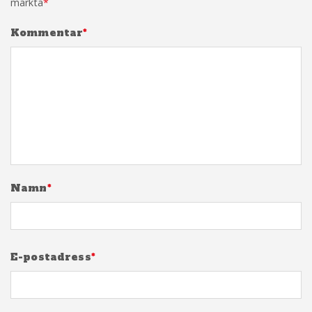
märkta
*
Kommentar
*
Namn
*
E-postadress
*