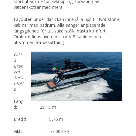
stort utrymme för avkoppling, förvaring av
vattenskotrar med mera.
Layouten under däck kan innehålla upp till fyra större
kabiner med badrum. Alla sängar är placerade
längsgående för att säkerställa bästa komfort.
Ombord finns även en stor VIP-kabinen och
utrymmen för besättning.
Fakt
a
Cran
chi
Setta
ntott
o
Läng
d: 25,15 m
Bredd: 5,76 m
Vikt: 57 000 kg