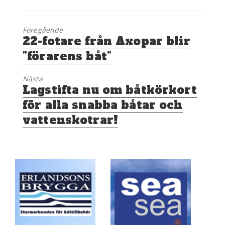
Föregående
Föregående
22-fotare från Axopar blir
inlägg:
”förarens båt”
Nästa
Nästa
Lagstifta nu om båtkörkort
inlägg:
för alla snabba båtar och
vattenskotrar!