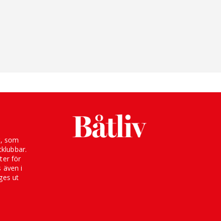
g, som
klubbar.
ter för
s även i
ges ut