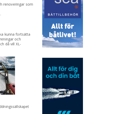
och renoveringar som
.
ska kunna fortsätta
öreningar och
h då vill XL-
äddningssällskapet