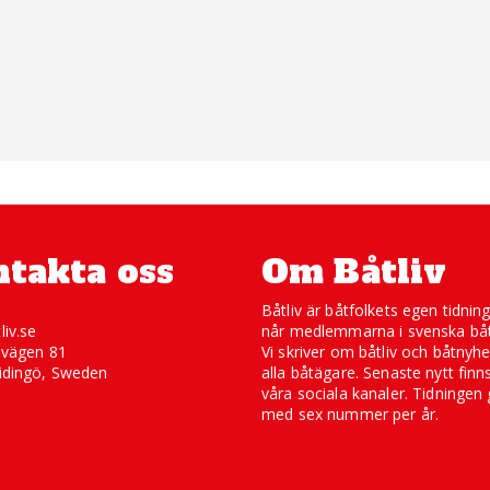
takta oss
Om Båtliv
Båtliv är båtfolkets egen tidnin
liv.se
når medlemmarna i svenska båt
svägen 81
Vi skriver om båtliv och båtnyhe
idingö, Sweden
alla båtägare. Senaste nytt finn
våra sociala kanaler. Tidningen 
med sex nummer per år.