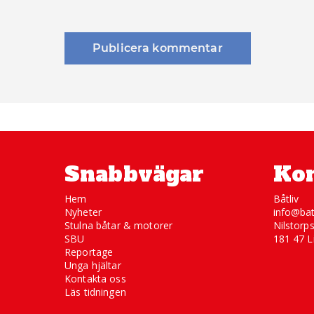
Snabbvägar
Kon
Hem
Båtliv
Nyheter
info@bat
Stulna båtar & motorer
Nilstorp
SBU
181 47 L
Reportage
Unga hjältar
Kontakta oss
Läs tidningen