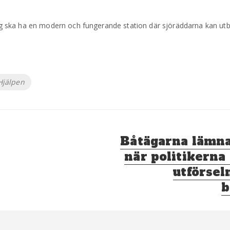
ing ska ha en modern och fungerande station där sjöräddarna kan utbi
Hjälpen
Nästa
Båtägarna lämnas
inlägg:
när politikerna
utförsel
b