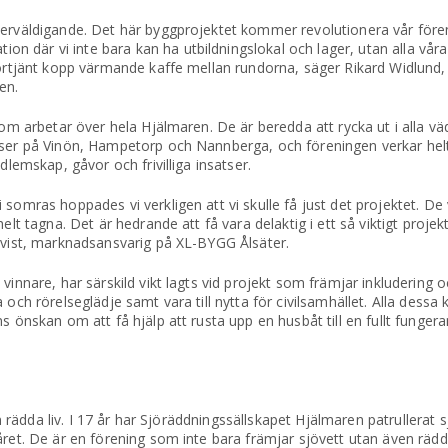
erväldigande. Det här byggprojektet kommer revolutionera vår föreni
där vi inte bara kan ha utbildningslokal och lager, utan alla våra f
lförtjänt kopp värmande kaffe mellan rundorna, säger Rikard Widlund
en.
om arbetar över hela Hjälmaren. De är beredda att rycka ut i alla väde
aser på Vinön, Hampetorp och Nannberga, och föreningen verkar helt
dlemskap, gåvor och frivilliga insatser.
somras hoppades vi verkligen att vi skulle få just det projektet. De 
elt tagna. Det är hedrande att få vara delaktig i ett så viktigt projek
dkvist, marknadsansvarig på XL-BYGG Ålsäter.
innare, har särskild vikt lagts vid projekt som främjar inkludering oc
och rörelseglädje samt vara till nytta för civilsamhället. Alla dessa k
s önskan om att få hjälp att rusta upp en husbåt till en fullt fungera
ven rädda liv. I 17 år har Sjöräddningssällskapet Hjälmaren patrullerat
året. De är en förening som inte bara främjar sjövett utan även rädd