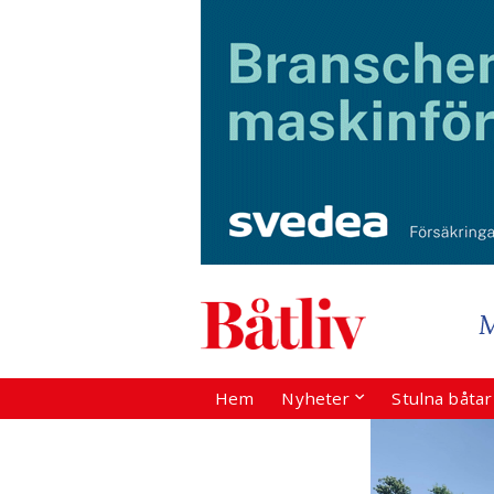
Hem
Nyheter
Stulna båta