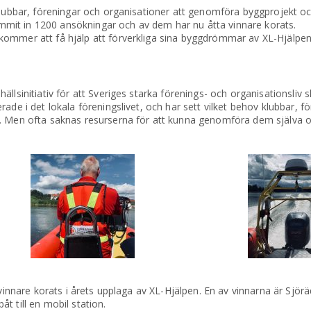
 klubbar, föreningar och organisationer att genomföra byggprojekt 
 kommit in 1200 ansökningar och av dem har nu åtta vinnare korats.
kommer att få hjälp att förverkliga sina byggdrömmar av XL-Hjälpen
llsinitiativ för att Sveriges starka förenings- och organisationsliv 
ade i det lokala föreningslivet, och har sett vilket behov klubbar, f
. Men ofta saknas resurserna för att kunna genomföra dem själva oc
 vinnare korats i årets upplaga av XL-Hjälpen. En av vinnarna är Sjör
t till en mobil station.