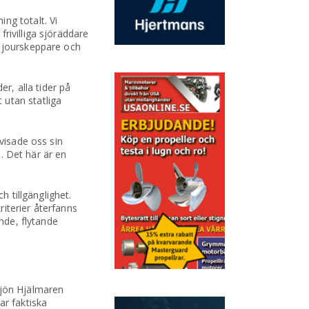
ng totalt. Vi
rivilliga sjöräddare
, jourskeppare och
r, alla tider på
 utan statliga
visade oss sin
t. Det här är en
h tillgänglighet.
riterier återfanns
nde, flytande
 sjön Hjälmaren
ar faktiska