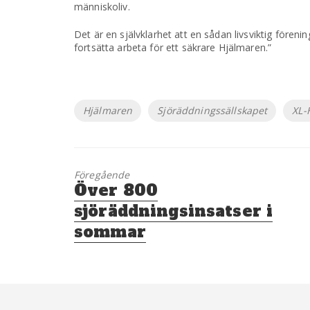
människoliv.
Det är en självklarhet att en sådan livsviktig fören
fortsätta arbeta för ett säkrare Hjälmaren.”
Etiketter
Hjälmaren
Sjöräddningssällskapet
XL-
Föregående
Föregående
Över 800
inlägg:
sjöräddningsinsatser i
sommar