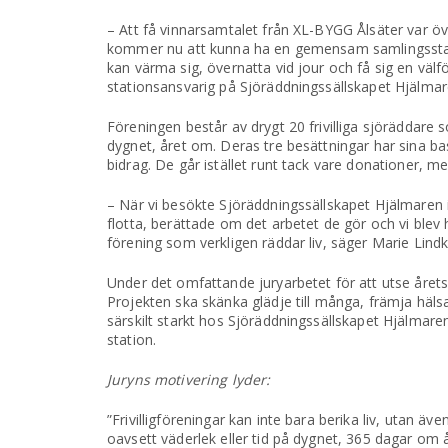
– Att få vinnarsamtalet från XL-BYGG Ålsäter var öv
kommer nu att kunna ha en gemensam samlingsstation 
kan värma sig, övernatta vid jour och få sig en vä
stationsansvarig på Sjöräddningssällskapet Hjälmar
Föreningen består av drygt 20 frivilliga sjöräddare s
dygnet, året om. Deras tre besättningar har sina b
bidrag. De går istället runt tack vare donationer, me
– När vi besökte Sjöräddningssällskapet Hjälmaren i 
flotta, berättade om det arbetet de gör och vi blev h
förening som verkligen räddar liv, säger Marie Lin
Under det omfattande juryarbetet för att utse årets v
Projekten ska skänka glädje till många, främja hälsa 
särskilt starkt hos Sjöräddningssällskapet Hjälmaren
station.
Juryns motivering lyder:
”Frivilligföreningar kan inte bara berika liv, utan ä
oavsett väderlek eller tid på dygnet, 365 dagar om 