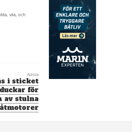
lda, vila, och
Nästa
 i sticket
 duckar för
n av stulna
åtmotorer