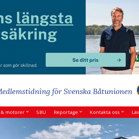
r & motorer
SBU
Reportage
Kontakta oss
Läs