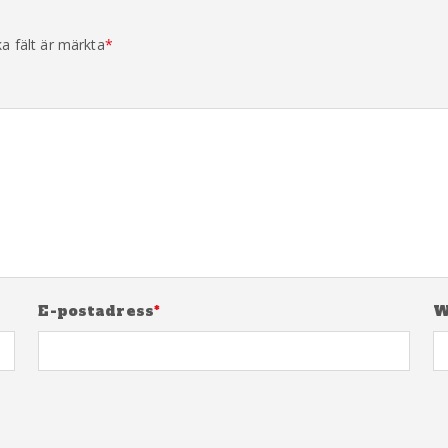
ka fält är märkta
*
E-postadress
*
W