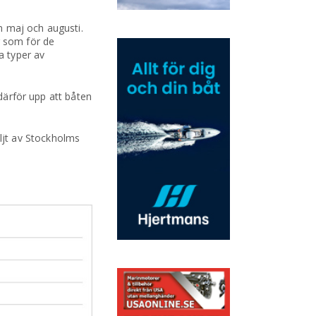
n maj och augusti.
r som för de
a typer av
 därför upp att båten
ljt av Stockholms