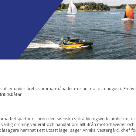
nsatser under årets sommarmånader mellan maj och augusti. En öv
ritidsbåtar.
amarbetspartners inom den svenska sjöräddningsverksamheten, och
anlig ordning varierat och handlat om allt ifrån motorhaverier och g
tsägare hamnat i ett utsatt läge, säger Annika Vestergård, chef för