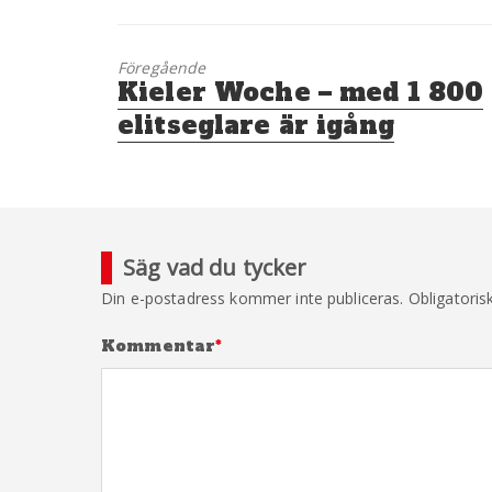
Föregående
Föregående
Kieler Woche – med 1 800
inlägg:
elitseglare är igång
Säg vad du tycker
Din e-postadress kommer inte publiceras.
Obligatoris
Kommentar
*