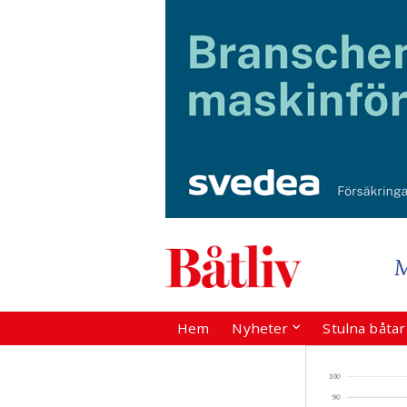
Hem
Nyheter
Stulna båta