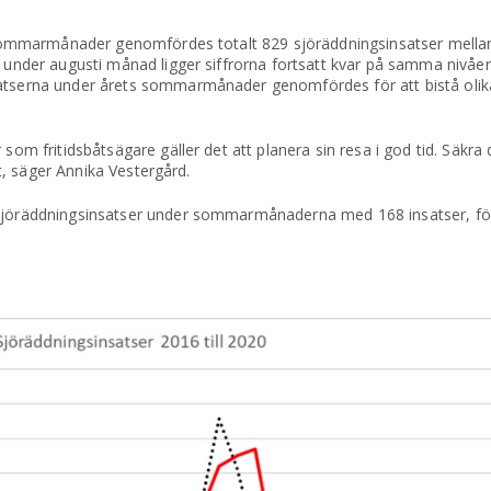
ts sommarmånader genomfördes totalt 829 sjöräddningsinsatser mella
g under augusti månad ligger siffrorna fortsatt kvar på samma nivåe
satserna under årets sommarmånader genomfördes för att bistå olik
som fritidsbåtsägare gäller det att planera sin resa i god tid. Säkra
äst, säger Annika Vestergård.
 sjöräddningsinsatser under sommarmånaderna med 168 insatser, fö