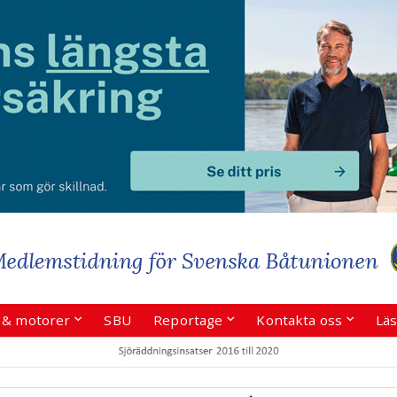
r & motorer
SBU
Reportage
Kontakta oss
Läs