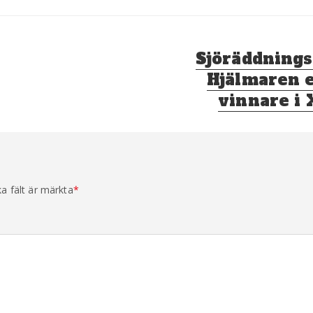
Nästa
Sjöräddnings
inlägg:
Hjälmaren e
vinnare i 
ka fält är märkta
*