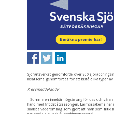
Sjöfartsverket genomförde över 800 sjöräddningsi
insatserna genomfördes för att bistå olika typer av f
Pressmeddelande:
– Sommaren innebär högsäsong för oss och våra s
hand med fritidsbåtssäsongen. Larmorsakerna har i v
snabba väderomslag som gjort att man som fritidsbå
nationella sjö- och flygräddningscentral.