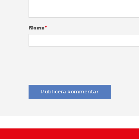
Namn
*