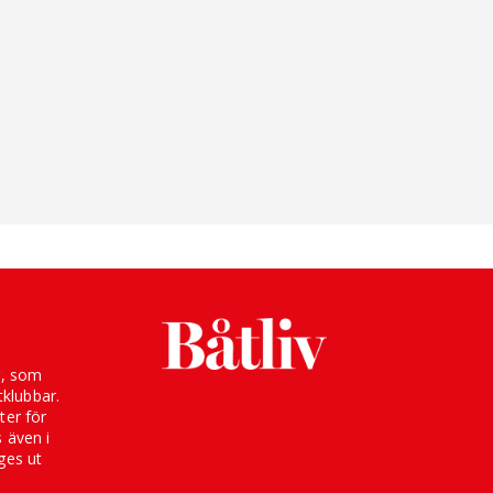
g, som
klubbar.
ter för
s även i
ges ut