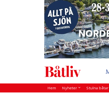
Hem
Nyheter
Stulna båta