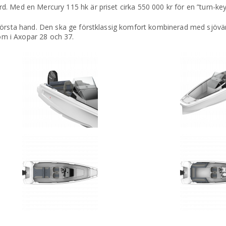
. Med en Mercury 115 hk är priset cirka 550 000 kr för en ”turn-key
 första hand. Den ska ge förstklassig komfort kombinerad med sjövä
som i Axopar 28 och 37.