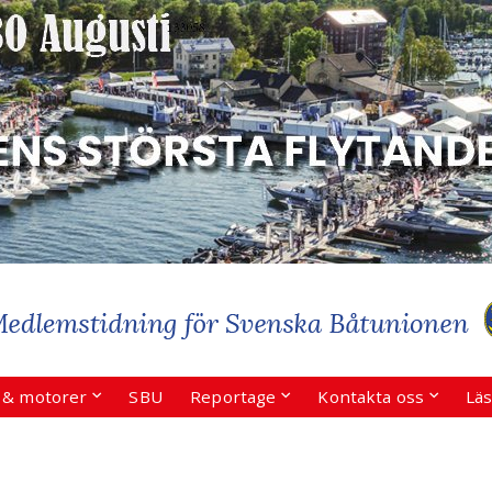
r & motorer
SBU
Reportage
Kontakta oss
Läs