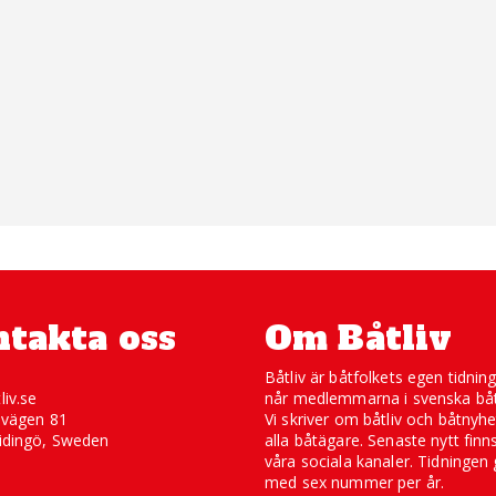
takta oss
Om Båtliv
Båtliv är båtfolkets egen tidnin
liv.se
når medlemmarna i svenska båt
svägen 81
Vi skriver om båtliv och båtnyhe
idingö, Sweden
alla båtägare. Senaste nytt finn
våra sociala kanaler. Tidningen 
med sex nummer per år.