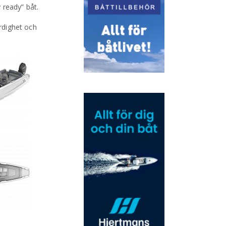
 ready” båt.
rdighet och