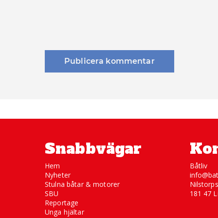
Snabbvägar
Kon
Hem
Båtliv
Nyheter
info@bat
Stulna båtar & motorer
Nilstorp
SBU
181 47 L
Reportage
Unga hjältar