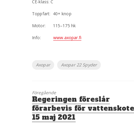
CE-klass: C
Toppfart: 40+ knop
Motor: 115–175 hk
Info:
www.axopar.fi
Etiketter
Axopar
Axopar 22 Spyder
Föregående
Föregående
Regeringen föreslår
inlägg:
förarbevis för vattenskot
15 maj 2021