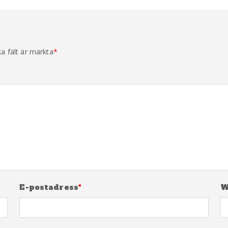
ka fält är märkta
*
E-postadress
*
W