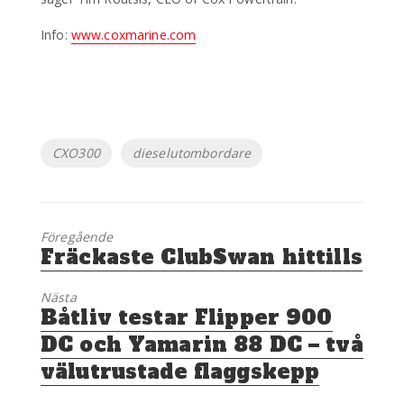
Info:
www.coxmarine.com
Etiketter
CXO300
dieselutombordare
Föregående
Föregående
Fräckaste ClubSwan hittills
inlägg:
Nästa
Nästa
Båtliv testar Flipper 900
inlägg:
DC och Yamarin 88 DC – två
välutrustade flaggskepp