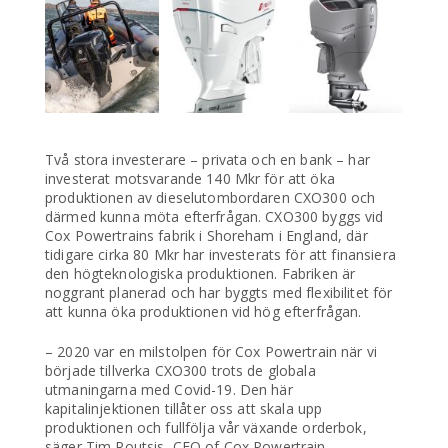
Två stora investerare – privata och en bank – har
investerat motsvarande 140 Mkr för att öka
produktionen av dieselutombordaren CXO300 och
därmed kunna möta efterfrågan. CXO300 byggs vid
Cox Powertrains fabrik i Shoreham i England, där
tidigare cirka 80 Mkr har investerats för att finansiera
den högteknologiska produktionen. Fabriken är
noggrant planerad och har byggts med flexibilitet för
att kunna öka produktionen vid hög efterfrågan.
– 2020 var en milstolpen för Cox Powertrain när vi
började tillverka CXO300 trots de globala
utmaningarna med Covid-19. Den här
kapitalinjektionen tillåter oss att skala upp
produktionen och fullfölja vår växande orderbok,
säger Tim Routsis, CEO of Cox Powertrain.