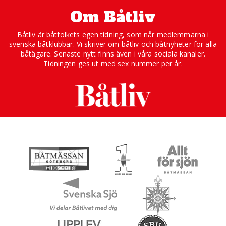
Om Båtliv
Båtliv är båtfolkets egen tidning, som når medlemmarna i
svenska båtklubbar. Vi skriver om båtliv och båtnyheter för alla
båtägare. Senaste nytt finns även i våra sociala kanaler.
Tidningen ges ut med sex nummer per år.