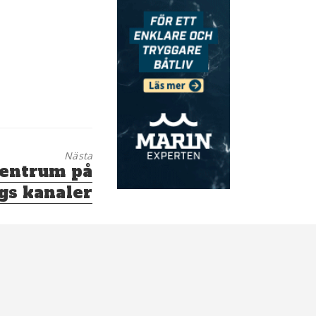
Nästa
centrum på
gs kanaler