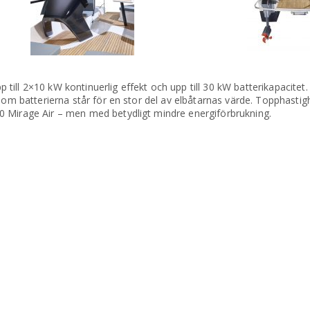
ill 2×10 kW kontinuerlig effekt och upp till 30 kW batterikapacitet.
som batterierna står för en stor del av elbåtarnas värde. Topphastigh
0 Mirage Air – men med betydligt mindre energiförbrukning.