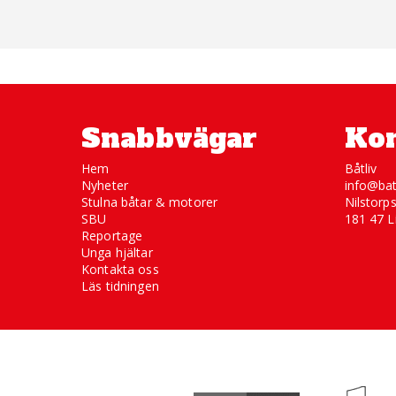
Snabbvägar
Kon
Hem
Båtliv
Nyheter
info@bat
Stulna båtar & motorer
Nilstorp
SBU
181 47 L
Reportage
Unga hjältar
Kontakta oss
Läs tidningen