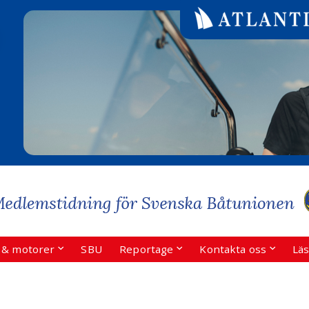
r & motorer
SBU
Reportage
Kontakta oss
Läs