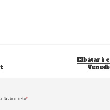
Nästa
Elbåtar i 
inlägg:
t
Venedi
ka fält är märkta
*