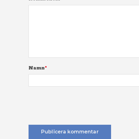
Namn
*