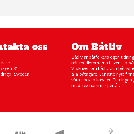
takta oss
Om Båtliv
Båtliv är båtfolkets egen tidnin
liv.se
når medlemmarna i svenska båt
svägen 81
Vi skriver om båtliv och båtnyhe
idingö, Sweden
alla båtägare. Senaste nytt finn
våra sociala kanaler. Tidningen 
med sex nummer per år.