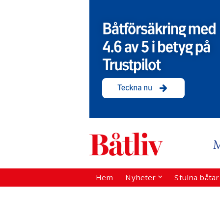
Hem
Nyheter
Stulna båta