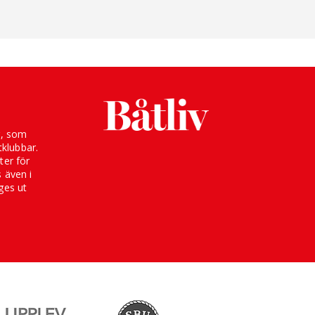
g, som
klubbar.
ter för
s även i
ges ut