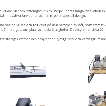
are 20 som ”ytterligare en milstolpe i deras långa innovationshis
al innovativa funktioner och en mycket speciell design.
na vad de vill ha och föll valet på den härtypen av båt, som främst 
en båt med gott om plats och bekvämligheter. Däcksytan är cirka 20
stadigt i vattnet och erbjuder en rymlig ”sitt- och vardagsrumsdel”