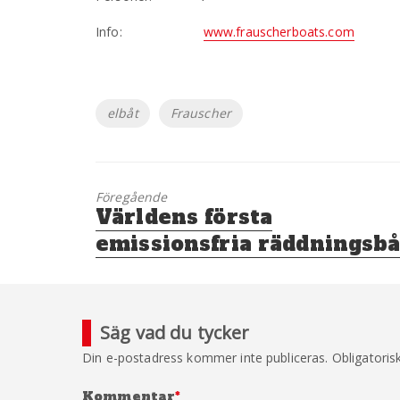
Info:
www.frauscherboats.com
Etiketter
elbåt
Frauscher
Föregående
Föregående
Världens första
inlägg:
emissionsfria räddningsbå
Säg vad du tycker
Din e-postadress kommer inte publiceras.
Obligatoris
Kommentar
*