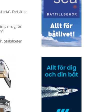
toria”. Det är en
lämpar sig för
2
 m
.
. Stabiliteten