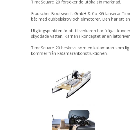
TimeSquare 20 försöker de utöka sin marknad.
Frauscher Bootswerft GmbH & Co KG lanserar TimeSqu
båt med dubbelskrov och elmotorer. Den har ett ant
Utgångspunkten är att tillverkaren har frågat kunder
skyddade vatten. Kärnan i konceptet är en lättdriv
TimeSquare 20 beskrivs som en katamaran som ligger 
kommer från katamarankonstruktionen.