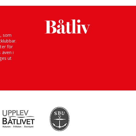
g, som
klubbar.
ter för
s även i
ges ut