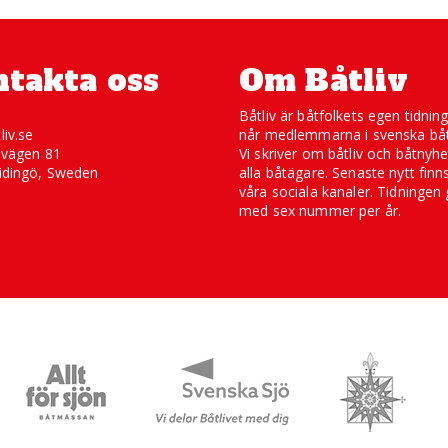
takta oss
Om Båtliv
Båtliv är båtfolkets egen tidnin
liv.se
når medlemmarna i svenska båt
svägen 81
Vi skriver om båtliv och båtnyhe
idingö, Sweden
alla båtägare. Senaste nytt finn
våra sociala kanaler. Tidningen 
med sex nummer per år.