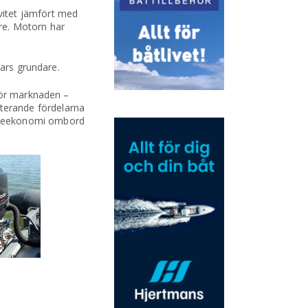
vitet jämfört med
re. Motorn har
pars grundare.
 för marknaden –
ulterande fördelarna
nsleekonomi ombord