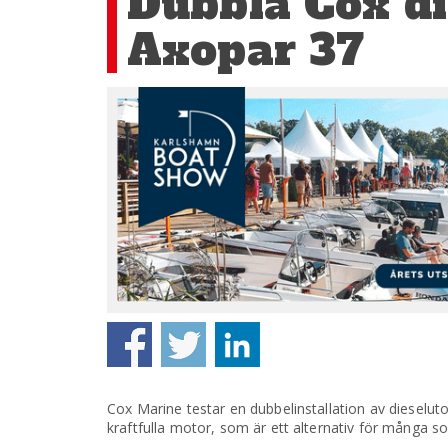
Dubbla Cox d
Axopar 37
Cox Marine testar en dubbelinstallation av dieselu
kraftfulla motor, som är ett alternativ för många s