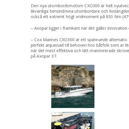
Den nya utombordsmotorn CXO300 är helt nyutveckla
likvärdiga bensindrivna utombordare och livslängd
också ett extremt högt vridmoment på 650 Nm (479 
– Axopar ligger i framkant när det gäller innovation
– Cox Marines CXO300 är ett spännande alternativ. 
perfekt anpassad till behoven hos båtfolk som är lite
när det mest effektiva och lätt-manövrerade skr
på Axopar 37.