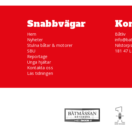
Snabbvägar
Kon
Hem
Båtliv
Nyheter
info@bat
Stulna båtar & motorer
Nilstorp
SBU
181 47 L
Reportage
Unga hjältar
Kontakta oss
Läs tidningen