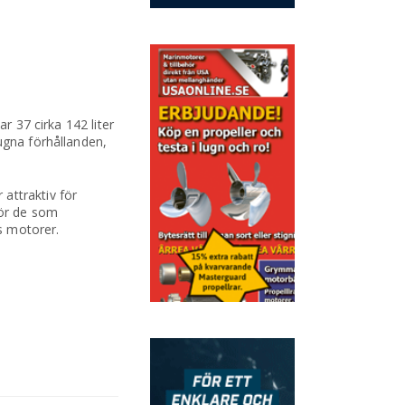
r 37 cirka 142 liter
ugna förhållanden,
ttraktiv för
för de som
s motorer.