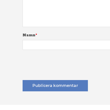
Namn
*