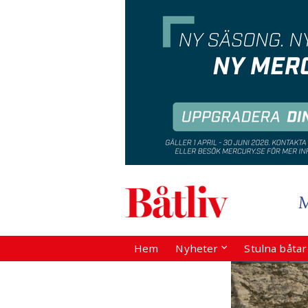
Hem
Nyheter
Stulna båta