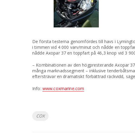
De första testerna genomfördes till havs i Lymington,
i timmen vid 4 000 varv/minut och nådde en toppfart
nådde Axopar 37 en toppfart på 46,3 knop vid 3 900
– Kombinationen av den högpresterande Axopar 37
många marknadssegment – inklusive tenderbåtsmark
eftersträvar en dramatiskt förbättrad räckvidd, s
Info:
www.coxmarine.com
Etiketter
COX