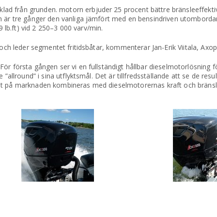
d från grunden. motorn erbjuder 25 procent bättre bränsleeffekti
en är tre gånger den vanliga jämfört med en bensindriven utomborda
lb.ft) vid 2 250–3 000 varv/min.
 och leder segmentet fritidsbåtar, kommenterar Jan-Erik Viitala, Axo
För första gången ser vi en fullständigt hållbar dieselmotorlösning
 ”allround” i sina utflyktsmål. Det är tillfredsställande att se de res
ovet på marknaden kombineras med dieselmotorernas kraft och brä