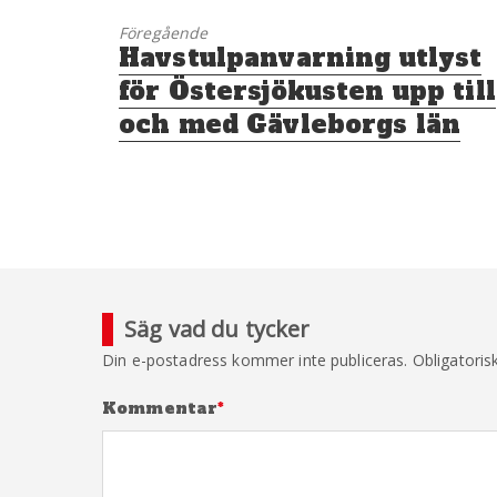
Föregående
Föregående
Havstulpanvarning utlyst
inlägg:
för Östersjökusten upp till
och med Gävleborgs län
Säg vad du tycker
Din e-postadress kommer inte publiceras.
Obligatoris
Kommentar
*