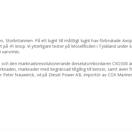
 Storbritannien. På ett lugnt till måttligt lugnt hav förbrukade Axopa
 på 41 knop. Vi ytterligare tester på Moselfloden i Tyskland under l
 varv/min.
 och den marknadsrevolutionerande dieselutombordaren CXO300 är a
naden, marknader med begränsad tillgång till bensin, samt även 
äger Peter Nauwerck, vd på Diesel Power AB, importör av COX Marine