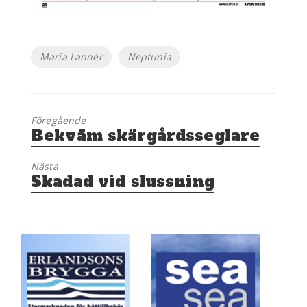
Etiketter
Maria Lannér
Neptunia
Föregående
Föregående
Bekväm skärgårdsseglare
inlägg:
Nästa
Nästa
Skadad vid slussning
inlägg: