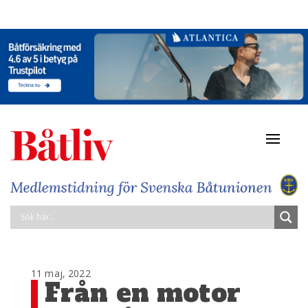
Navigat
av/på
11 maj, 2022
Från en motor