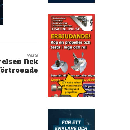
Nästa
elsen fick
 förtroende