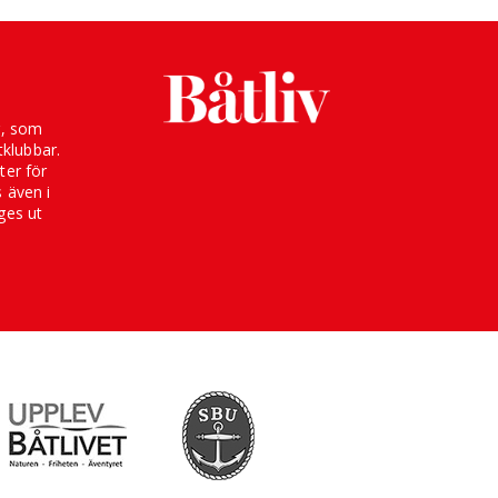
g, som
klubbar.
ter för
s även i
ges ut