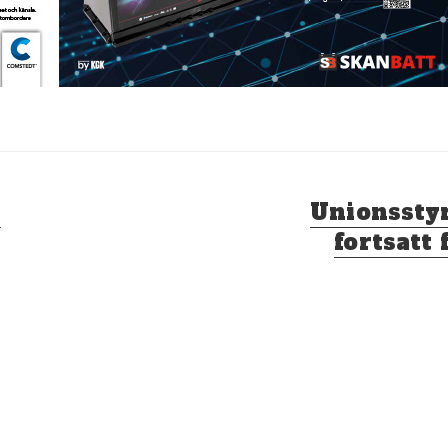
Nästa
!
Unionsstyr
inlägg:
fortsatt