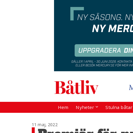
Hem
Nyheter
Stulna båta
11 maj, 2022