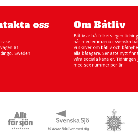
takta oss
Om Båtliv
Båtliv är båtfolkets egen tidnin
liv.se
når medlemmarna i svenska båt
svägen 81
Vi skriver om båtliv och båtnyhe
idingö, Sweden
alla båtägare. Senaste nytt finn
våra sociala kanaler. Tidningen 
med sex nummer per år.