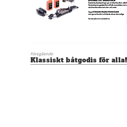
Föregående
Föregående
Klassiskt båtgodis för alla
inlägg: