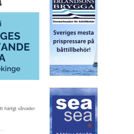
a
t härligt vårväder