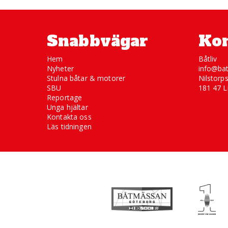
Snabbvägar
Kon
Hem
Båtliv
Nyheter
info@bat
Stulna båtar & motorer
Nilstorp
SBU
181 47 L
Reportage
Unga hjältar
Kontakta oss
Läs tidningen