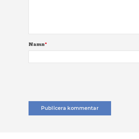
Namn
*