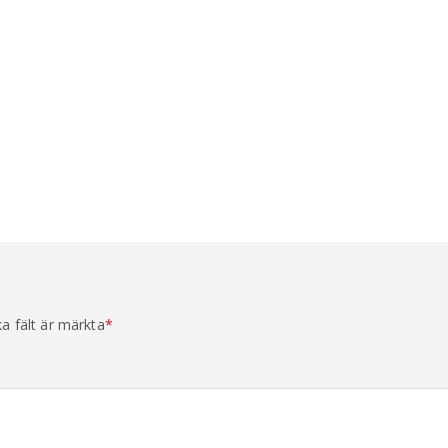
ka fält är märkta
*