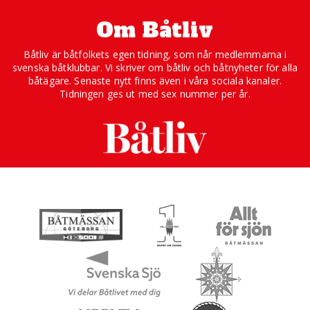
Om Båtliv
Båtliv är båtfolkets egen tidning, som når medlemmarna i
svenska båtklubbar. Vi skriver om båtliv och båtnyheter för alla
båtägare. Senaste nytt finns även i våra sociala kanaler.
Tidningen ges ut med sex nummer per år.