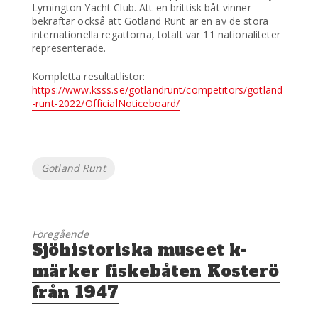
Lymington Yacht Club. Att en brittisk båt vinner
bekräftar också att Gotland Runt är en av de stora
internationella regattorna, totalt var 11 nationaliteter
representerade.
Kompletta resultatlistor:
https://www.ksss.se/gotlandrunt/competitors/gotland
-runt-2022/OfficialNoticeboard/
Etiketter
Gotland Runt
Föregående
Föregående
Sjöhistoriska museet k-
inlägg:
märker fiskebåten Kosterö
från 1947