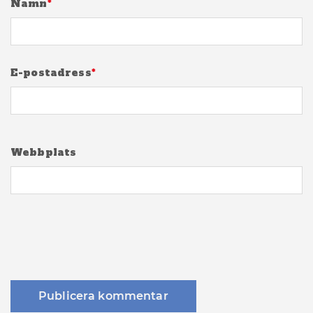
Namn
*
E-postadress
*
Webbplats