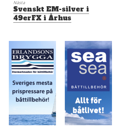
Nästa
Nästa
Svenskt EM-silver i
inlägg:
49erFX i Århus