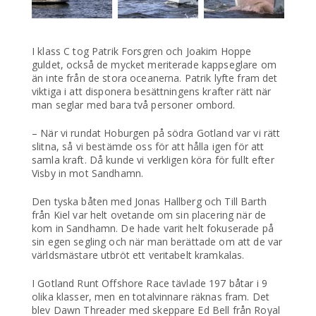
I klass C tog Patrik Forsgren och Joakim Hoppe
guldet, också de mycket meriterade kappseglare om
än inte från de stora oceanerna. Patrik lyfte fram det
viktiga i att disponera besättningens krafter rätt när
man seglar med bara två personer ombord.
– När vi rundat Hoburgen på södra Gotland var vi rätt
slitna, så vi bestämde oss för att hålla igen för att
samla kraft. Då kunde vi verkligen köra för fullt efter
Visby in mot Sandhamn.
Den tyska båten med Jonas Hallberg och Till Barth
från Kiel var helt ovetande om sin placering när de
kom in Sandhamn. De hade varit helt fokuserade på
sin egen segling och när man berättade om att de var
världsmästare utbröt ett veritabelt kramkalas.
I Gotland Runt Offshore Race tävlade 197 båtar i 9
olika klasser, men en totalvinnare räknas fram. Det
blev Dawn Threader med skeppare Ed Bell från Royal