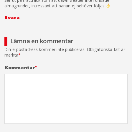
Ser ut på tractrack som att dawn treader inte rundade
almagrundet, intressant att banan ej behöver följas
Svara
Lämna en kommentar
Din e-postadress kommer inte publiceras.
Obligatoriska fält är
märkta
*
Kommentar
*