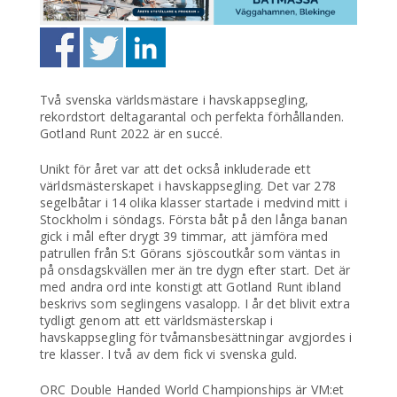
Två svenska världsmästare i havskappsegling,
rekordstort deltagarantal och perfekta förhållanden.
Gotland Runt 2022 är en succé.
Unikt för året var att det också inkluderade ett
världsmästerskapet i havskappsegling. Det var 278
segelbåtar i 14 olika klasser startade i medvind mitt i
Stockholm i söndags. Första båt på den långa banan
gick i mål efter drygt 39 timmar, att jämföra med
patrullen från S:t Görans sjöscoutkår som väntas in
på onsdagskvällen mer än tre dygn efter start. Det är
med andra ord inte konstigt att Gotland Runt ibland
beskrivs som seglingens vasalopp. I år det blivit extra
tydligt genom att ett världsmästerskap i
havskappsegling för tvåmansbesättningar avgjordes i
tre klasser. I två av dem fick vi svenska guld.
ORC Double Handed World Championships är VM:et