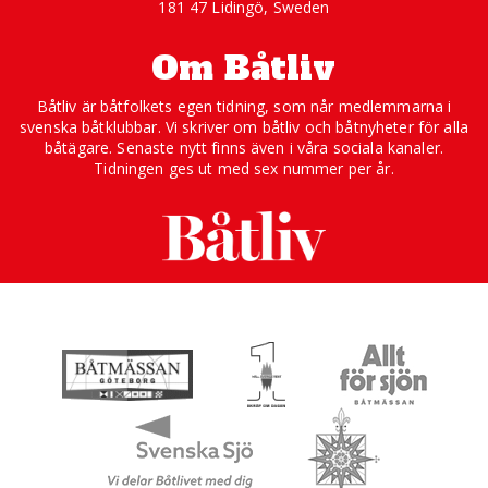
181 47 Lidingö, Sweden
Om Båtliv
Båtliv är båtfolkets egen tidning, som når medlemmarna i
svenska båtklubbar. Vi skriver om båtliv och båtnyheter för alla
båtägare. Senaste nytt finns även i våra sociala kanaler.
Tidningen ges ut med sex nummer per år.