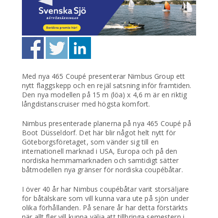
Med nya 465 Coupé presenterar Nimbus Group ett
nytt flaggskepp och en rejäl satsning inför framtiden.
Den nya modellen på 15 m (löa) x 4,6 m är en riktig
långdistanscruiser med högsta komfort.
Nimbus presenterade planerna på nya 465 Coupé på
Boot Düsseldorf. Det här blir något helt nytt för
Göteborgsföretaget, som vänder sig till en
internationell marknad i USA, Europa och på den
nordiska hemmamarknaden och samtidigt sätter
båtmodellen nya gränser för nordiska coupébåtar.
I över 40 år har Nimbus coupébåtar varit storsäljare
för båtälskare som vill kunna vara ute på sjön under
olika förhållanden. På senare år har detta förstärkts
när allt fler vill kunna välja att tillbringa semestern i