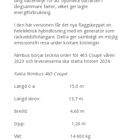
lång vattenlinje för att optimera båtfarten i
långsammare farter, vilket ger lägre
energiförbrukning.
I den här versionen får det nya flaggskeppet en
helelektrisk hybridlösning med en generator som
räckviddsförlängare. Detta ger samtidigt en möjlig
emissionsfri resa under kortare körningar.
Nimbus börjar teckna order för 465 Coupé våren
2023 och leveranserna ska starta hösten 2024.
Fakta Nimbus 465 Coupé
Längd ö a: 15,0 m
Längd skrov: 13,7 m
Bredd: 4,60 m
Djup: 1,20 m
Vikt: 14 600 kg