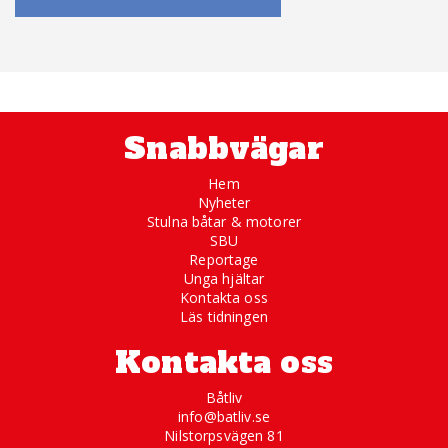
Snabbvägar
Hem
Nyheter
Stulna båtar & motorer
SBU
Reportage
Unga hjältar
Kontakta oss
Läs tidningen
Kontakta oss
Båtliv
info@batliv.se
Nilstorpsvägen 81