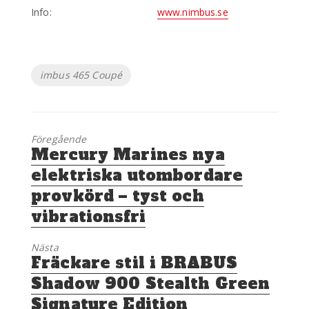
Info:
www.nimbus.se
Etiketter
imbus 465 Coupé
Föregående
Föregående
Mercury Marines nya
inlägg:
elektriska utombordare
provkörd – tyst och
vibrationsfri
Nästa
Nästa
Fräckare stil i BRABUS
inlägg:
Shadow 900 Stealth Green
Signature Edition