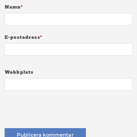
Namn
*
E-postadress
*
Webbplats